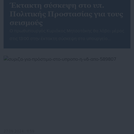
Έκτακτη σύσκεψη στο υπ.
Πολιτικής Προστασίας για τους
σεισμούς
Ο πρωθυπουργός Κυριάκος Μητσοτάκης θα λάβει μέρος
στις 13:00 στην έκτακτη σύσκεψη στο υπουργείο
Πολιτικής Προστασίας για τα σεισμικά φαινόμενα στην
Σαντορίνη μαζί με τον υπουργό Β. Κικίλια και 3
επιστήμονες.
27.09.2024 | 11:59