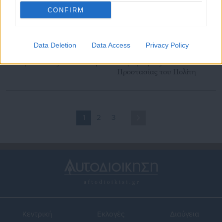
CONFIRM
24.12.2020 | 11:50
09.10.2020 | 18:28
Data Deletion
Data Access
Privacy Policy
Απόσπαση 10 υπαλλήλων στο
ΟΛΜΕ: Έκτακτη παράσταση
υπ. Προστασίας του Πολίτη
διαμαρτυρίας στο υπ.
Προστασίας του Πολίτη
1
2
3
Κεντρική
Εκλογές
Διαύγεια