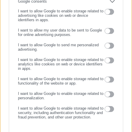
Συμπλήρωσε email
Google consents
I want to allow Google to enable storage related to
advertising like cookies on web or device
identifiers in apps.
I want to allow my user data to be sent to Google
11.10.2021 | 17:33
31.07.2021 | 14:47
for online advertising purposes.
Yπ. Προστασίας του Πολίτη:
Yπ. Προστασίας του Πολίτη:
ΣΥΝΕΧΙΣΤΕ ΣΤΟ WEBSITE
Σύσκεψη για τους ελέγχους
Η απόφαση για την έξοδο και
I want to allow Google to send me personalized
τήρησης των μέτρων κατά
την επανείσοδο αλλοδαπών
advertising.
του Covid-19
στη χώρα
ΕΓΓΡΑΦΗ
I want to allow Google to enable storage related to
analytics like cookies on web or device identifiers
in apps.
I want to allow Google to enable storage related to
functionality of the website or app.
I want to allow Google to enable storage related to
01.07.2021 | 18:06
13.01.2021 | 22:38
personalization.
Τι απαντά το Yπ. Προστασίας
Οργή υπ. Προστασίας του
του Πολίτη στον ΣΥΡΙΖΑ για
Πολίτη για τον ξυλοδαρμό
I want to allow Google to enable storage related to
υπόθεση Κυπραίου
στο μετρό
security, including authentication functionality and
fraud prevention, and other user protection.