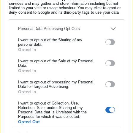
services and may gather and store information including but not
limited to your visit or usage behaviour. You may click to grant or
Τελευταία νέα
Δημοφιλή
deny consent to Google and its third-party tags to use your data
for below specified purposes in below Google consent section.
Όλα τα νέα
Personal Data Processing Opt Outs
I want to opt-out of the Sharing of my
Περισσότερα άρθρα
personal data.
Opted In
ΕΓΓΡΑΦΗ NEWSLETTER
Ενημερωθείτε πρώτοι για ειδήσεις και θέματα από το χώρο της
I want to opt-out of the Sale of my Personal
Data.
Αυτοδιοίκησης, της δημόσιας διοίκησης, της εργασίας, της
Opted In
ασφάλισης αλλά και γενικότερης επικαιρότητας από την Ελλάδα
και όλο τον κόσμο!
I want to opt-out of processing my Personal
Data for Targeted Advertising.
Opted In
Συμπλήρωσε όνομα
02.08.2023 | 12:48
05.09.2022 | 10:37
I want to opt-out of Collection, Use,
ΕΛΑΣ: Τι απαντούν για τις
ΥΠΤΠ: 100.364 τροχονομικοί
Retention, Sale, and/or Sharing of my
σεξουαλικές παρενοχλήσεις
έλεγχοι και 19.312
Personal Data that Is Unrelated with the
Συμπλήρωσε επώνυμο
γυναικών
παραβάσεις σε μία εβδομάδα
Purposes for which it was collected.
Opted Out