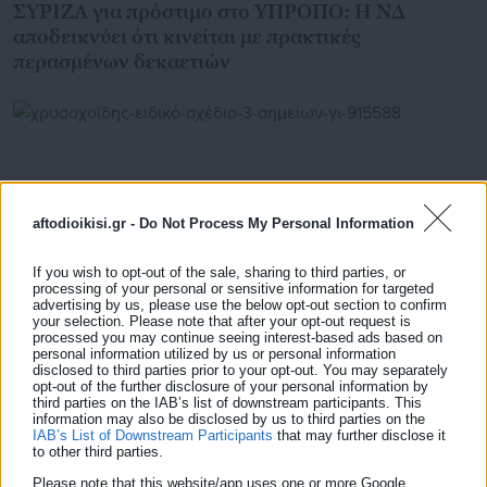
ΣΥΡΙΖΑ για πρόστιμο στο ΥΠΡΟΠΟ: Η ΝΔ
αποδεικνύει ότι κινείται με πρακτικές
περασμένων δεκαετιών
aftodioikisi.gr -
Do Not Process My Personal Information
If you wish to opt-out of the sale, sharing to third parties, or
processing of your personal or sensitive information for targeted
advertising by us, please use the below opt-out section to confirm
your selection. Please note that after your opt-out request is
processed you may continue seeing interest-based ads based on
personal information utilized by us or personal information
disclosed to third parties prior to your opt-out. You may separately
13.01.2024 | 10:07
opt-out of the further disclosure of your personal information by
Χρυσοχοΐδης: Ειδικό σχέδιο 3 σημείων για την
third parties on the IAB’s list of downstream participants. This
εγκληματικότητα ανηλίκων-Οι αλλαγές στην
information may also be disclosed by us to third parties on the
IAB’s List of Downstream Participants
that may further disclose it
ΕΛ.ΑΣ
to other third parties.
Please note that this website/app uses one or more Google