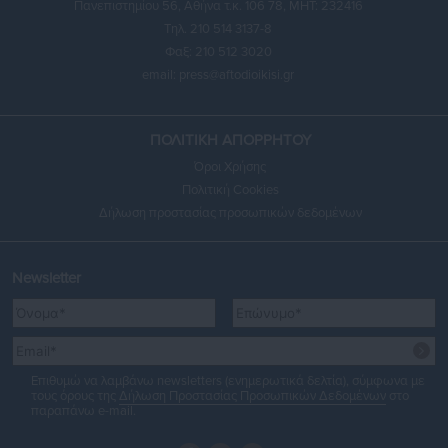
Πανεπιστημίου 56, Αθήνα τ.κ. 106 78, ΜΗΤ: 232416
Τηλ. 210 514 3137-8
Φαξ: 210 512 3020
email:
press@aftodioikisi.gr
ΠΟΛΙΤΙΚΗ ΑΠΟΡΡΗΤΟΥ
Όροι Χρήσης
Πολιτική Cookies
Δήλωση προστασίας προσωπικών δεδομένων
Newsletter
Επιθυμώ να λαμβάνω newsletters (ενημερωτικά δελτία), σύμφωνα με
τους όρους της
Δήλωση Προστασίας Προσωπικών Δεδομένων
στο
παραπάνω e-mail.