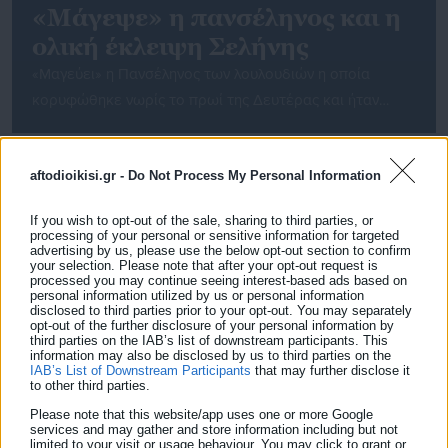
«Μάγεψε» η πανσέληνος και η
ολική έκλειψη Σελήνης
«Μαγεύει» η Πανσέληνος των λουλουδιών η οποία
κορυφώθηκε νωρίς το πρωί της Δευτέρας και ήταν
ορατή και από τη χώρα μας. Παράλληλα, σημειώθηκε και
ολική έκλειψη Σελήνης η οποία συμβαίνει όταν ο Ήλιος, η
aftodioikisi.gr -
Do Not Process My Personal Information
Γη και η Σελήνη ευθυγραμμίζονται σχεδόν πλήρως
(συζυγία), οπότε όλο το φεγγάρι περνάει μέσω της σκιάς
If you wish to opt-out of the sale, sharing to third parties, or
της Γης. Το αποτέλεσμα είναι […]
processing of your personal or sensitive information for targeted
advertising by us, please use the below opt-out section to confirm
your selection. Please note that after your opt-out request is
processed you may continue seeing interest-based ads based on
personal information utilized by us or personal information
disclosed to third parties prior to your opt-out. You may separately
opt-out of the further disclosure of your personal information by
third parties on the IAB’s list of downstream participants. This
information may also be disclosed by us to third parties on the
IAB’s List of Downstream Participants
that may further disclose it
to other third parties.
25.10.2021 | 08:46
Please note that this website/app uses one or more Google
Προπονητής Γκραν Κανάρια: Θα παίξουμε το
services and may gather and store information including but not
limited to your visit or usage behaviour. You may click to grant or