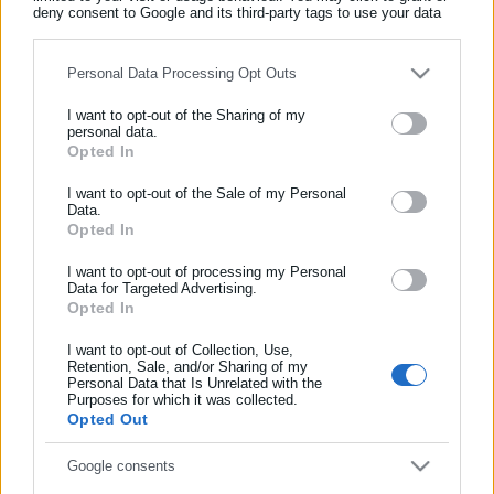
σύστημα «Σπανούλης»
deny consent to Google and its third-party tags to use your data
for below specified purposes in below Google consent section.
Personal Data Processing Opt Outs
ΕΓΓΡΑΦΗ NEWSLETTER
I want to opt-out of the Sharing of my
Ενημερωθείτε πρώτοι για ειδήσεις και θέματα από το χώρο της
personal data.
Opted In
Αυτοδιοίκησης, της δημόσιας διοίκησης, της εργασίας, της
ασφάλισης αλλά και γενικότερης επικαιρότητας από την Ελλάδα
I want to opt-out of the Sale of my Personal
και όλο τον κόσμο!
Data.
Opted In
Συμπλήρωσε όνομα
I want to opt-out of processing my Personal
Data for Targeted Advertising.
Opted In
18.08.2019 | 21:01
Συμπλήρωσε επώνυμο
Ισπανία: Μεγάλη πυρκαγιά στην Γκραν Κανάρια
I want to opt-out of Collection, Use,
Retention, Sale, and/or Sharing of my
-Απομακρύνθηκαν 4.000 άνθρωποι
Personal Data that Is Unrelated with the
Purposes for which it was collected.
Συμπλήρωσε email
Opted Out
Τελευταία νέα
Δημοφιλή
Google consents
Όλα τα νέα