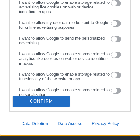
I want to allow Google to enable storage related to
advertising like cookies on web or device
identifiers in apps.
ΣΥΝΕΧΙΣΤΕ ΣΤΟ WEBSITE
I want to allow my user data to be sent to Google
for online advertising purposes.
ΕΓΓΡΑΦΗ
I want to allow Google to send me personalized
advertising.
I want to allow Google to enable storage related to
analytics like cookies on web or device identifiers
in apps.
I want to allow Google to enable storage related to
functionality of the website or app.
Κεντρική
Εκλογές
Διαύγεια
I want to allow Google to enable storage related to
Ευρετήριο ΟΤΑ
Σύνδεσμοι
Ταυτότητα
personalization.
CONFIRM
I want to allow Google to enable storage related to
Διαφήμιση
Επικοινωνία
security, including authentication functionality and
fraud prevention, and other user protection.
Data Deletion
Data Access
Privacy Policy
ΣΤΟΙΧΕΙΑ ΕΠΙΚΟΙΝΩΝΙΑΣ