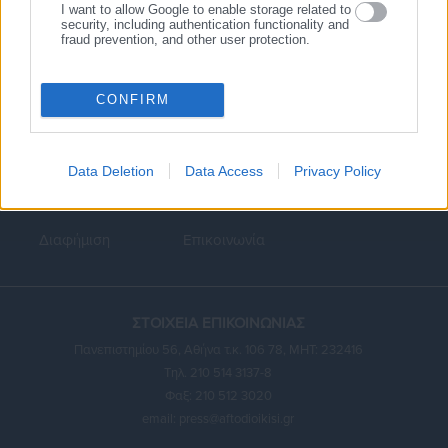
I want to allow Google to enable storage related to
security, including authentication functionality and
fraud prevention, and other user protection.
CONFIRM
Κεντρική
Εκλογές
Διαύγεια
Data Deletion
Data Access
Privacy Policy
Ευρετήριο ΟΤΑ
Σύνδεσμοι
Ταυτότητα
Διαφήμιση
Επικοινωνία
ΣΤΟΙΧΕΙΑ ΕΠΙΚΟΙΝΩΝΙΑΣ
Πανεπιστημίου 56, Αθήνα τ.κ. 106 78, ΜΗΤ: 232416
Τηλ. 210 514 3137-8
Φαξ: 210 512 3020
email:
press@aftodioikisi.gr