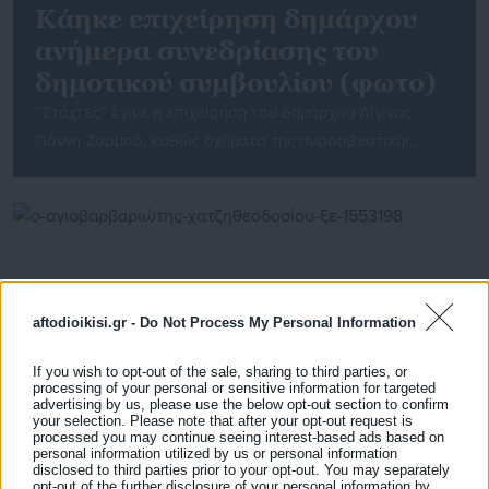
Κάηκε επιχείρηση δημάρχου
ανήμερα συνεδρίασης του
δημοτικού συμβουλίου (φωτο)
“Στάχτες” έγινε η επιχείρηση του δημάρχου Αίγινας
Γιάννη Ζορμπά, καθώς οχήματα της πυροσβεστικής
βρέθηκαν στο σημείο, για να κατασβέσουν πυρκαγιά.
Συγκεκριμένα και σύμφωνα με πληροφορίες του
aftodioikisi.gr, η Σχολή Οδηγών που διατηρεί ο δήμαρχος
έχει υποστεί ολοκληρωτική καταστροφή, με το
ενδεχόμενο της εμπρηστικής επίθεσης να μην
αποκλείεται. Το aftodioikisi.gr επικοινώνησε με το Α.Τ
aftodioikisi.gr -
Do Not Process My Personal Information
Αίγινας, με […]
If you wish to opt-out of the sale, sharing to third parties, or
processing of your personal or sensitive information for targeted
advertising by us, please use the below opt-out section to confirm
your selection. Please note that after your opt-out request is
processed you may continue seeing interest-based ads based on
personal information utilized by us or personal information
disclosed to third parties prior to your opt-out. You may separately
11.03.2026 | 07:31
opt-out of the further disclosure of your personal information by