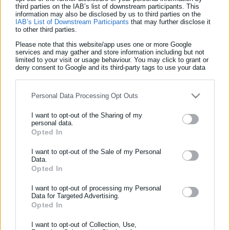
Ο (αγιοβαρβαριώτης) Χατζηθεοδοσίου ξεκίνησε
third parties on the IAB’s list of downstream participants. This
information may also be disclosed by us to third parties on the
το Survivor από την Αίγινα (βίντεο)
IAB’s List of Downstream Participants
that may further disclose it
to other third parties.
Please note that this website/app uses one or more Google
services and may gather and store information including but not
limited to your visit or usage behaviour. You may click to grant or
deny consent to Google and its third-party tags to use your data
for below specified purposes in below Google consent section.
Personal Data Processing Opt Outs
I want to opt-out of the Sharing of my
personal data.
ΕΓΓΡΑΦΗ NEWSLETTER
Opted In
Ενημερωθείτε πρώτοι για ειδήσεις και θέματα από το χώρο της
I want to opt-out of the Sale of my Personal
Data.
Αυτοδιοίκησης, της δημόσιας διοίκησης, της εργασίας, της
03.02.2026 | 18:35
Opted In
ασφάλισης αλλά και γενικότερης επικαιρότητας από την Ελλάδα
Αίγινα: Απευθείας ανάθεση 200 χιλ. ευρώ σε
και όλο τον κόσμο!
υδροφόρες -Η λύση στο ακατάλληλο νερό
I want to opt-out of processing my Personal
Data for Targeted Advertising.
Συμπλήρωσε όνομα
Opted In
I want to opt-out of Collection, Use,
Τελευταία νέα
Δημοφιλή