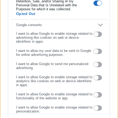
Retention, Sale, and/or Sharing of my
Όλα τα νέα
Συμπλήρωσε επώνυμο
Personal Data that Is Unrelated with the
Purposes for which it was collected.
Opted Out
Συμπλήρωσε email
Google consents
Περισσότερα άρθρα
I want to allow Google to enable storage related to
advertising like cookies on web or device
identifiers in apps.
I want to allow my user data to be sent to Google
for online advertising purposes.
ΣΥΝΕΧΙΣΤΕ ΣΤΟ WEBSITE
I want to allow Google to send me personalized
advertising.
ΕΓΓΡΑΦΗ
01.02.2026 | 15:00
I want to allow Google to enable storage related to
Αίγινα: “Ομερτά” δημοτικής
analytics like cookies on web or device identifiers
in apps.
αρχής για το ακατάλληλο
νερό – Καμία ενημέρωση
I want to allow Google to enable storage related to
στους δημότες
functionality of the website or app.
I want to allow Google to enable storage related to
personalization.