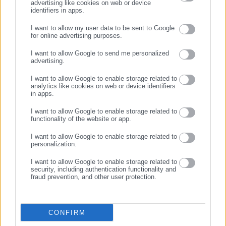
advertising like cookies on web or device
21.06.2026 | 21:00
20.06.2026 | 21:05
identifiers in apps.
Προσλήψεις στον ιδιωτικό
«Άνοιξαν» θέσεις εργασίας
τομέα – Νέες θέσεις
σε κορυφαίες ιδιωτικές
I want to allow my user data to be sent to Google
εργασίας σε εταιρείες
εταιρείες
for online advertising purposes.
ΣΥΝΕΧΙΣΤΕ ΣΤΟ WEBSITE
I want to allow Google to send me personalized
advertising.
ΕΓΓΡΑΦΗ
I want to allow Google to enable storage related to
analytics like cookies on web or device identifiers
in apps.
I want to allow Google to enable storage related to
25.05.2026 | 10:35
22.05.2026 | 22:56
functionality of the website or app.
Δήμος ζητά χορηγίες
Προσλήψεις σε μεγάλες
χιλιάδων ευρώ από ιδιωτικές
εταιρείες του ιδιωτικού τομέα
I want to allow Google to enable storage related to
με αντάλλαγμα δημοτική
(λίστα)
personalization.
διαφήμιση
I want to allow Google to enable storage related to
security, including authentication functionality and
fraud prevention, and other user protection.
CONFIRM
17.05.2026 | 20:59
09.05.2026 | 21:05