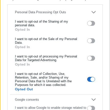
for below specified purposes in below Google consent section.
Personal Data Processing Opt Outs
Περισσότερα άρθρα
I want to opt-out of the Sharing of my
personal data.
Opted In
ΕΓΓΡΑΦΗ NEWSLETTER
Ενημερωθείτε πρώτοι για ειδήσεις και θέματα από το χώρο της
I want to opt-out of the Sale of my Personal
Data.
Αυτοδιοίκησης, της δημόσιας διοίκησης, της εργασίας, της
Opted In
ασφάλισης αλλά και γενικότερης επικαιρότητας από την Ελλάδα
και όλο τον κόσμο!
I want to opt-out of processing my Personal
Data for Targeted Advertising.
04.07.2026 | 20:54
28.06.2026 | 19:00
Opted In
Συμπλήρωσε όνομα
Προσλήψεις σε μεγάλες
Ευκαιρίες εργασίας σε
εταιρείες του ιδιωτικού τομέα
μεγάλες ιδιωτικές εταιρείες
I want to opt-out of Collection, Use,
Retention, Sale, and/or Sharing of my
Personal Data that Is Unrelated with the
Συμπλήρωσε επώνυμο
Purposes for which it was collected.
Opted Out
Συμπλήρωσε email
Google consents
I want to allow Google to enable storage related to