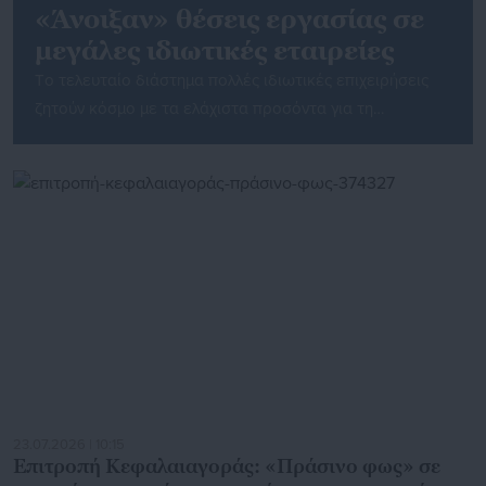
«Άνοιξαν» θέσεις εργασίας σε
μεγάλες ιδιωτικές εταιρείες
Tο τελευταίο διάστημα πολλές ιδιωτικές επιχειρήσεις
ζητούν κόσμο με τα ελάχιστα προσόντα για τη
στελέχωσή τους. Εταιρείες ετοιμάζονται για προσλήψεις
προκειμένου να καλύψουν θέσεις εργασίας και τομείς
στους οποίους υστερούν. Δείτε τις ανοιχτές θέσεις
εργασίας: Θέσεις εργασίας στην Toyota Ελλάς Η
Διεύθυνση Ανθρώπινου Δυναμικού της Toyota Ελλάς,
μέλος του Ομίλου Inchcape plc αναζητά προσωπικό.
Aνοιχτές […]
23.07.2026 | 10:15
Επιτροπή Κεφαλαιαγοράς: «Πράσινο φως» σε