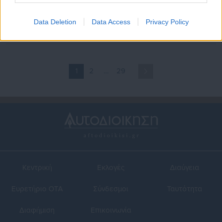
Προσλήψεις σε μεγάλες
Προσλήψεις στον ιδιωτικό
εταιρείες του ιδιωτικού τομέα
τομέα -Νέες θέσεις εργασίας
Data Deletion
Data Access
Privacy Policy
(λίστα)
σε εταιρείες
1
2
…
29
Κεντρική
Εκλογές
Διαύγεια
Ευρετήριο ΟΤΑ
Σύνδεσμοι
Ταυτότητα
Διαφήμιση
Επικοινωνία