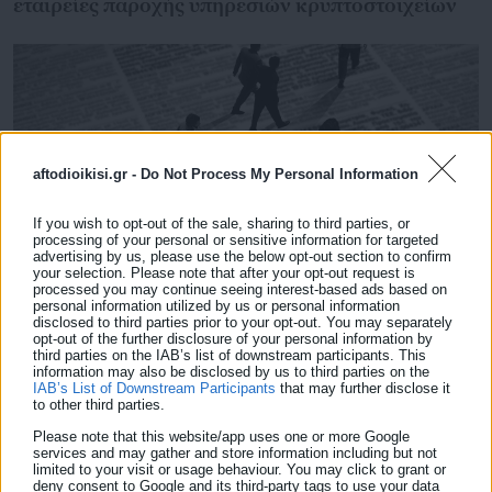
εταιρείες παροχής υπηρεσιών κρυπτοστοιχείων
aftodioikisi.gr -
Do Not Process My Personal Information
If you wish to opt-out of the sale, sharing to third parties, or
processing of your personal or sensitive information for targeted
advertising by us, please use the below opt-out section to confirm
your selection. Please note that after your opt-out request is
processed you may continue seeing interest-based ads based on
personal information utilized by us or personal information
12.07.2026 | 21:01
disclosed to third parties prior to your opt-out. You may separately
opt-out of the further disclosure of your personal information by
«Άνοιξαν» θέσεις εργασίας σε κορυφαίες
third parties on the IAB’s list of downstream participants. This
ιδιωτικές εταιρείες
information may also be disclosed by us to third parties on the
IAB’s List of Downstream Participants
that may further disclose it
to other third parties.
Please note that this website/app uses one or more Google
services and may gather and store information including but not
Τελευταία νέα
Δημοφιλή
limited to your visit or usage behaviour. You may click to grant or
Όλα τα νέα
deny consent to Google and its third-party tags to use your data