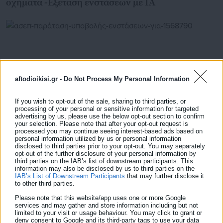
οχήματα -Εξέταση ενστάσεων με IA
aftodioikisi.gr -
Do Not Process My Personal Information
If you wish to opt-out of the sale, sharing to third parties, or
processing of your personal or sensitive information for targeted
advertising by us, please use the below opt-out section to confirm
your selection. Please note that after your opt-out request is
processed you may continue seeing interest-based ads based on
personal information utilized by us or personal information
01.07.2026 | 14:18
disclosed to third parties prior to your opt-out. You may separately
opt-out of the further disclosure of your personal information by
ΑΣΕΠ: Παράταση υποβολής ενστάσεων για την
third parties on the IAB’s list of downstream participants. This
Προκήρυξη 1/2024
information may also be disclosed by us to third parties on the
IAB’s List of Downstream Participants
that may further disclose it
to other third parties.
Please note that this website/app uses one or more Google
services and may gather and store information including but not
Τελευταία νέα
Δημοφιλή
limited to your visit or usage behaviour. You may click to grant or
Όλα τα νέα
deny consent to Google and its third-party tags to use your data