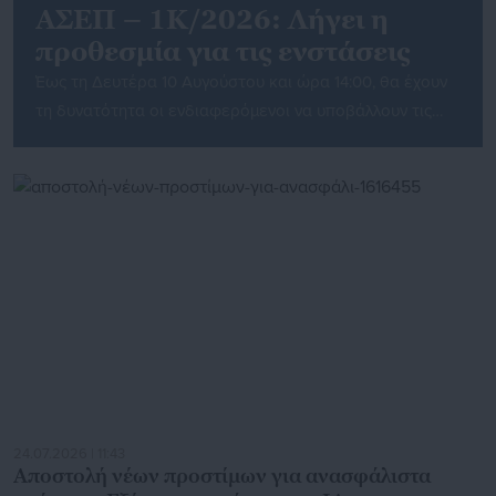
ΑΣΕΠ – 1Κ/2026: Λήγει η
προθεσμία για τις ενστάσεις
Έως τη Δευτέρα 10 Αυγούστου και ώρα 14:00, θα έχουν
τη δυνατότητα οι ενδιαφερόμενοι να υποβάλλουν τις
ενστάσεις τους αναφορικά με τους πίνακες των
προσωρινών αποτελεσμάτων της Προκήρυξης 1Κ/2026,
που εκδόθηκαν την Πέμπτη 30 Ιουλίου. Οι θέσεις
αφορούν μεταξύ άλλων, εκατό ογδόντα έξι (186)
μόνιμους Πανεπιστημιακής Εκπαίδευσης σε Φορείς του
Υπουργείου Υγείας,καθώς και προσωπικού με σχέση […]
24.07.2026 | 11:43
Αποστολή νέων προστίμων για ανασφάλιστα