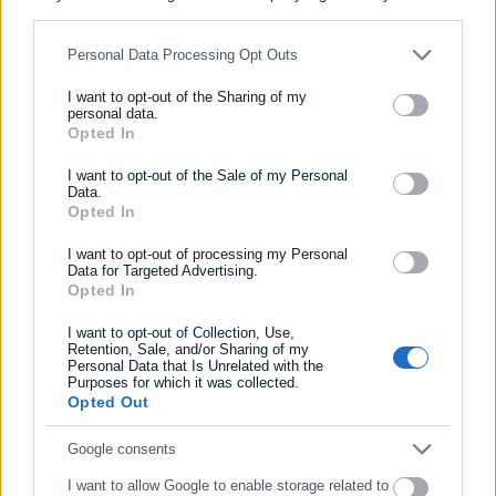
for below specified purposes in below Google consent section.
Personal Data Processing Opt Outs
Περισσότερα άρθρα
I want to opt-out of the Sharing of my
personal data.
Opted In
ΕΓΓΡΑΦΗ NEWSLETTER
Ενημερωθείτε πρώτοι για ειδήσεις και θέματα από το χώρο της
I want to opt-out of the Sale of my Personal
Data.
Αυτοδιοίκησης, της δημόσιας διοίκησης, της εργασίας, της
Opted In
ασφάλισης αλλά και γενικότερης επικαιρότητας από την Ελλάδα
και όλο τον κόσμο!
I want to opt-out of processing my Personal
Data for Targeted Advertising.
08.06.2026 | 11:34
16.05.2026 | 10:14
Opted In
Συμπλήρωσε όνομα
Κατασκηνώσεις ΔΥΠΑ:
ΔΥΠΑ: Ξεκινά από σήμερα η
Παρατείνεται η προθεσμία
διαδικασία ενστάσεων για
I want to opt-out of Collection, Use,
υποβολής ενστάσεων
τον Κοινωνικό Τουρισμό
Retention, Sale, and/or Sharing of my
Personal Data that Is Unrelated with the
Συμπλήρωσε επώνυμο
Purposes for which it was collected.
Opted Out
Συμπλήρωσε email
Google consents
I want to allow Google to enable storage related to