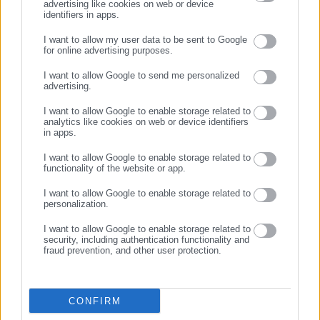
advertising like cookies on web or device
identifiers in apps.
18.03.2026 | 10:40
08.01.2026 | 18:12
ΔΥΠΑ -Voucher 750 ευρώ:
Ν/σ Ενόπλων Δυνάμεων –
I want to allow my user data to be sent to Google
Ξεκίνησαν οι ενστάσεις
Απορρίφθηκαν οι ενστάσεις
for online advertising purposes.
ΣΥΝΕΧΙΣΤΕ ΣΤΟ WEBSITE
I want to allow Google to send me personalized
advertising.
ΕΓΓΡΑΦΗ
I want to allow Google to enable storage related to
analytics like cookies on web or device identifiers
in apps.
I want to allow Google to enable storage related to
22.12.2025 | 12:25
22.12.2025 | 11:57
functionality of the website or app.
ΑΣΕΠ – 8Κ/2024:
Πήρατε κλήση από «έξυπνη»
Παρατείνεται η προθεσμία
κάμερα; Πώς γίνονται
I want to allow Google to enable storage related to
υποβολής ενστάσεων ΔΕ
ενστάσεις
personalization.
I want to allow Google to enable storage related to
security, including authentication functionality and
fraud prevention, and other user protection.
CONFIRM
11.12.2025 | 17:40
10.11.2025 | 15:54