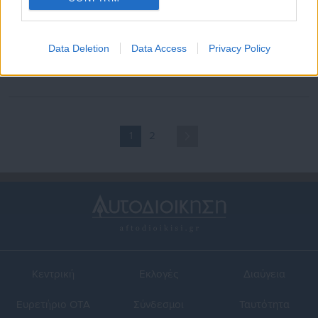
27.08.2018 | 10:38
19.10.2017 | 20:04
Ένωση Δικαστών για
Ένωση Δικαστών: Τι λέει για
Data Deletion
Data Access
Privacy Policy
αποφυλάκιση Φλώρου:
τις δηλώσεις πόθεν έσχες
Εφαρμόστηκε ο νόμος
2015 και 2016
1
2
Κεντρική
Εκλογές
Διαύγεια
Ευρετήριο ΟΤΑ
Σύνδεσμοι
Ταυτότητα