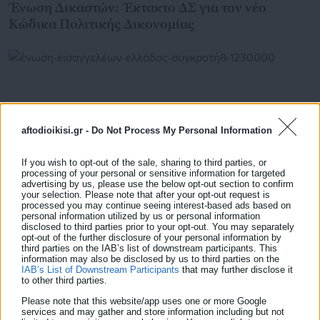
Ένωση Δικαστών: Έκτακτο ΔΣ για τον νέο
Κώδικα Πολιτικής Δικονομίας
aftodioikisi.gr -
Do Not Process My Personal Information
If you wish to opt-out of the sale, sharing to third parties, or
processing of your personal or sensitive information for targeted
advertising by us, please use the below opt-out section to confirm
your selection. Please note that after your opt-out request is
processed you may continue seeing interest-based ads based on
personal information utilized by us or personal information
disclosed to third parties prior to your opt-out. You may separately
01.03.2024 | 21:12
opt-out of the further disclosure of your personal information by
Ένωση Εισαγγελέων Ελλάδος: Συγκροτήθηκε σε
third parties on the IAB’s list of downstream participants. This
σώμα το νέο ΔΣ
information may also be disclosed by us to third parties on the
IAB’s List of Downstream Participants
that may further disclose it
to other third parties.
Please note that this website/app uses one or more Google
services and may gather and store information including but not
Τελευταία νέα
Δημοφιλή