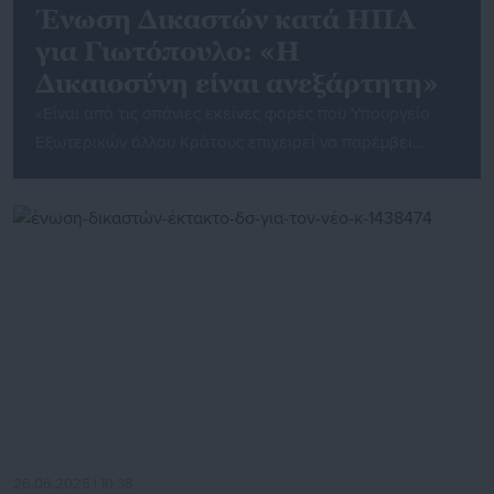
Ένωση Δικαστών κατά ΗΠΑ
για Γιωτόπουλο: «Η
Δικαιοσύνη είναι ανεξάρτητη»
«Είναι από τις σπάνιες εκείνες φορές που Υπουργείο
Εξωτερικών άλλου Κράτους επιχειρεί να παρέμβει
ανοιχτά στη Δικαιοσύνη της χώρας μας αν και καλά
γνωρίζει το νόημα της διάκρισης των εξουσιών»,
επισημαίνει χαρακτηριστικά σε ανακοίνωσή της η Ένωση
Δικαστών και Εισαγγελέων, εκφράζοντας ταυτόχρονα
τον προβληματισμό της, σχετικά με την πρόσφατη
ανακοίνωση του Υπουργείου Εξωτερικών των ΗΠΑ, […]
26.06.2025 | 10:38