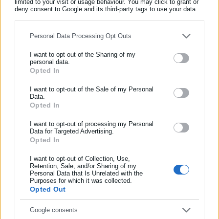
limited to your visit or usage behaviour. You may click to grant or
Όλα τα νέα
deny consent to Google and its third-party tags to use your data
for below specified purposes in below Google consent section.
Personal Data Processing Opt Outs
Περισσότερα άρθρα
I want to opt-out of the Sharing of my
personal data.
Opted In
ΕΓΓΡΑΦΗ NEWSLETTER
Ενημερωθείτε πρώτοι για ειδήσεις και θέματα από το χώρο της
I want to opt-out of the Sale of my Personal
Data.
Αυτοδιοίκησης, της δημόσιας διοίκησης, της εργασίας, της
Opted In
ασφάλισης αλλά και γενικότερης επικαιρότητας από την Ελλάδα
και όλο τον κόσμο!
I want to opt-out of processing my Personal
Data for Targeted Advertising.
Opted In
Συμπλήρωσε όνομα
11.05.2023 | 19:30
19.04.2023 | 09:09
Ένωση Δικαστών και
Ένωση Δικαστών: Γιατί
Εισαγγελέων: Προαγωγές 21
αποφυλακίστηκε ο
I want to opt-out of Collection, Use,
Retention, Sale, and/or Sharing of my
προέδρων εφετών σε
παιδεραστής Σειραγάκης
Personal Data that Is Unrelated with the
Συμπλήρωσε επώνυμο
αρεοπαγίτες
Purposes for which it was collected.
Opted Out
Συμπλήρωσε email
Google consents