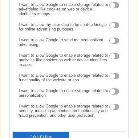
I want to allow Google to enable storage related to
advertising like cookies on web or device
identifiers in apps.
17.07.2022 | 11:40
02.03.2021 | 22:59
Ένωση Δικαστών και
Ένωση Δικαστών και
I want to allow my user data to be sent to Google
Εισαγγελέων: Υποκινούμενη
Εισαγγελέων: Νέα
for online advertising purposes.
ΣΥΝΕΧΙΣΤΕ ΣΤΟ WEBSITE
απόπειρα χειραγώγησης της
ανακοίνωση κατά Κούγια
I want to allow Google to send me personalized
Δικαιοσύνης
advertising.
ΕΓΓΡΑΦΗ
I want to allow Google to enable storage related to
analytics like cookies on web or device identifiers
in apps.
I want to allow Google to enable storage related to
functionality of the website or app.
06.05.2019 | 16:12
26.03.2019 | 18:56
Ένωση Δικαστών &
Σφοδρή κόντρα Ένωσης
I want to allow Google to enable storage related to
Εισαγγελέων: Οι απειλές του
Δικαστών – Αστυνομικών για
personalization.
Ρουβίκωνα αποτελούν
το κύκλωμα με τα πλαστά
I want to allow Google to enable storage related to
«κλασική φασιστική μέθοδο»
διπλώματα
security, including authentication functionality and
fraud prevention, and other user protection.
CONFIRM