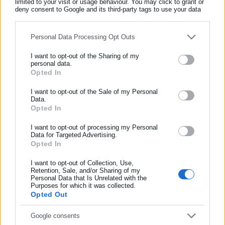
limited to your visit or usage behaviour. You may click to grant or
Όλα τα νέα
deny consent to Google and its third-party tags to use your data
for below specified purposes in below Google consent section.
Personal Data Processing Opt Outs
Περισσότερα άρθρα
I want to opt-out of the Sharing of my
personal data.
Opted In
ΕΓΓΡΑΦΗ NEWSLETTER
Ενημερωθείτε πρώτοι για ειδήσεις και θέματα από το χώρο της
I want to opt-out of the Sale of my Personal
Data.
Αυτοδιοίκησης, της δημόσιας διοίκησης, της εργασίας, της
Opted In
ασφάλισης αλλά και γενικότερης επικαιρότητας από την Ελλάδα
και όλο τον κόσμο!
I want to opt-out of processing my Personal
Data for Targeted Advertising.
Opted In
Συμπλήρωσε όνομα
19.04.2026 | 10:30
09.11.2025 | 10:21
Ελεύθεροι επαγγελματίες:
Ελεύθεροι επαγγελματίες:
Αυτά είναι τα «κλειδιά» για
Ένας στους δυο δήλωσε
I want to opt-out of Collection, Use,
Retention, Sale, and/or Sharing of my
λιγότερο φόρο
εισόδημα 300 ευρώ το μήνα
Personal Data that Is Unrelated with the
Συμπλήρωσε επώνυμο
Purposes for which it was collected.
Opted Out
Συμπλήρωσε email
Google consents