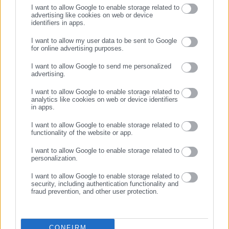
I want to allow Google to enable storage related to
advertising like cookies on web or device
identifiers in apps.
20.09.2025 | 19:29
17.09.2025 | 20:20
Πώς θα πάρετε μεγαλύτερη
Υποχρεωτικά ηλεκτρονικά
I want to allow my user data to be sent to Google
σύνταξη: 5+1 «μυστικά»
τιμολόγια για επιχειρήσεις
for online advertising purposes.
ΣΥΝΕΧΙΣΤΕ ΣΤΟ WEBSITE
και ελεύθερους
I want to allow Google to send me personalized
επαγγελματίες
advertising.
ΕΓΓΡΑΦΗ
I want to allow Google to enable storage related to
analytics like cookies on web or device identifiers
in apps.
I want to allow Google to enable storage related to
functionality of the website or app.
08.09.2025 | 16:03
23.05.2025 | 20:28
Μέτρα ΔΕΘ: Πόσο
Καταγγελία -Κοινωνικός
I want to allow Google to enable storage related to
ωφελούνται μισθωτοί,
Τουρισμός: Η ΔΥΠΑ τιμωρεί
personalization.
αγρότες & ελεύθεροι
δικαιούχους επιβάλλοντας
I want to allow Google to enable storage related to
επαγγελματίες
ποινές αποκλεισμού
security, including authentication functionality and
(παραδείγματα)
fraud prevention, and other user protection.
CONFIRM