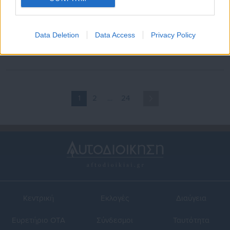
22.05.2025 | 19:03
16.04.2025 | 12:49
ΔΥΠΑ: Προσωρινοί πίνακες
Δημοσιεύθηκε ο νόμος που
Data Deletion
Data Access
Privacy Policy
για πρόγραμμα κοινωνικού
δίνει σε εισπρακτικές και
τουρισμού
funds τα χρέη αγροτών και
επαγγελματιών
1
2
…
24
Κεντρική
Εκλογές
Διαύγεια
Ευρετήριο ΟΤΑ
Σύνδεσμοι
Ταυτότητα