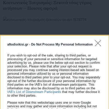
Κοινωνικός Τουρισμός: Ξεκινά νέος γύρος
αιτήσεων – Ποιους αφορά
aftodioikisi.gr -
Do Not Process My Personal Information
If you wish to opt-out of the sale, sharing to third parties, or
processing of your personal or sensitive information for targeted
advertising by us, please use the below opt-out section to confirm
your selection. Please note that after your opt-out request is
processed you may continue seeing interest-based ads based on
personal information utilized by us or personal information
disclosed to third parties prior to your opt-out. You may separately
30.04.2026 | 11:19
opt-out of the further disclosure of your personal information by
Κοινωνικός Τουρισμός: Ξεκινούν οι αιτήσεις για
third parties on the IAB’s list of downstream participants. This
συνταξιούχους & ελεύθερους επαγγελματίες
information may also be disclosed by us to third parties on the
IAB’s List of Downstream Participants
that may further disclose it
to other third parties.
Please note that this website/app uses one or more Google
services and may gather and store information including but not
Τελευταία νέα
Δημοφιλή