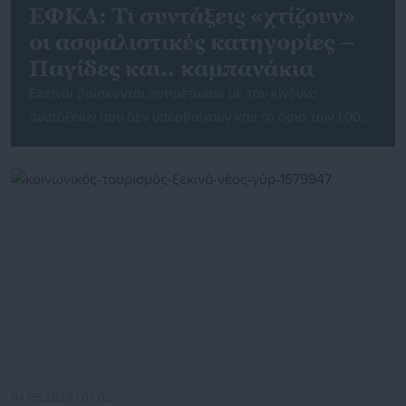
ΕΦΚΑ: Τι συντάξεις «χτίζουν»
οι ασφαλιστικές κατηγορίες –
Παγίδες και.. καμπανάκια
Εκείνοι βρίσκονται αντιμέτωποι με τον κίνδυνο
συντάξεων που δεν υπερβαίνουν καν το όριο των 1.000
ευρώ μηνιαίως και το ασφαλιστικό σύστημα με τη
βιωσιμότητά του μακροπρόθεσμα. Αυτό είναι το…
καμπανάκι που χτυπά στα δυο συμβαλλόμενα μέρη η
προτίμηση των αυτοαπασχολούμενων και ελευθέρων
επαγγελματικών στις χαμηλές ασφαλιστικές κατηγορίες
του e-ΕΦΚΑ. Αυτή τη στιγμή όπως προκύπτει από […]
04.05.2026 | 07:02