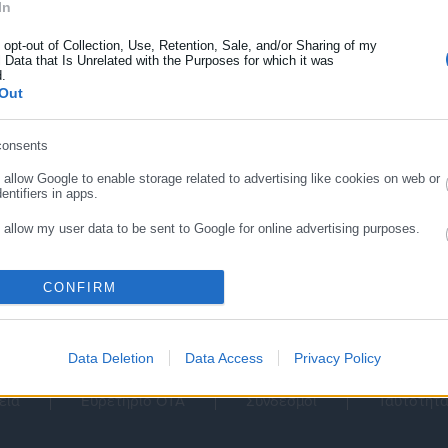
In
ρωσε email
o opt-out of Collection, Use, Retention, Sale, and/or Sharing of my
 Data that Is Unrelated with the Purposes for which it was
d.
Out
consents
ΣΥΝΕΧΙΣΤΕ ΣΤΟ WEBSITE
ΕΓΓΡΑΦΗ
o allow Google to enable storage related to advertising like cookies on web or
entifiers in apps.
1
2
3
o allow my user data to be sent to Google for online advertising purposes.
o allow Google to send me personalized advertising.
CONFIRM
o allow Google to enable storage related to analytics like cookies on web or
entifiers in apps.
Data Deletion
Data Access
Privacy Policy
o allow Google to enable storage related to functionality of the website or app.
εια
Ευρετήριο ΟΤΑ
Σύνδεσμοι
Ταυτότητ
o allow Google to enable storage related to personalization.