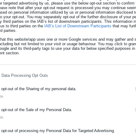
or targeted advertising by us, please use the below opt-out section to confirm
ease note that after your opt-out request is processed you may continue seein
ed on personal information utilized by us or personal information disclosed to
 to your opt-out. You may separately opt-out of the further disclosure of your p
y third parties on the IAB’s list of downstream participants. This information
us to third parties on the
IAB’s List of Downstream Participants
that may furt
rd parties.
that this website/app uses one or more Google services and may gather and s
ncluding but not limited to your visit or usage behaviour. You may click to gra
ogle and its third-party tags to use your data for below specified purposes in
nt section.
16.07.2016 | 21:16
ΡΑΦΗ NEWSLETTER
Επανεμφάνιση Ερντογάν 
ωθείτε πρώτοι για ειδήσεις και θέματα από το χώρο της Αυτοδιο
l Data Processing Opt Outs
ΗΠΑ για Γκιουλέν, ενότη
μόσιας διοίκησης, της εργασίας, της ασφάλισης αλλά και γενικότερ
εκτελέσεις
ρότητας από την Ελλάδα και όλο τον κόσμο!
o opt-out of the Sharing of my personal data.
In
Mπροστά σ’ ένα φανατισμένο ακροατήριο που ζητού
ήρωσε όνομα
πρόεδρος Ρετζέπ Ταγίπ Ερντογάν με μάλλον κάζουαλ
o opt-out of the Sale of my Personal Data.
Κωνσταντινούπολη κάλεσε τις ΗΠΑ είτε να απελάσου
In
ήρωσε επώνυμο
τον εκδώσουν στην Τουρκία. «Παραδώστε μας τον “τ
οι σχέσεις μας θα είναι πολύ καλές», δήλωσε χαρακτη
o opt-out of processing my Personal Data for Targeted Advertising.