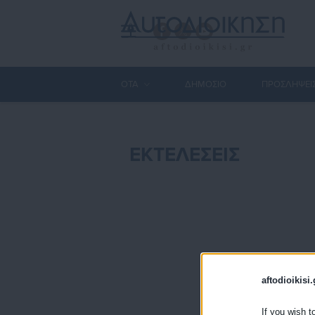
ΟΤΑ
ΔΗΜΟΣΙΟ
ΠΡΟΣΛΗΨΕΙ
ΕΚΤΕΛΕΣΕΙΣ
aftodioikisi.
If you wish t