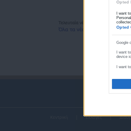
Opted 
Συμπλή
I want t
Personal
collecte
Τελευταία νέα
Δημοφιλή
Opted 
Όλα τα νέα
Google 
I want t
device id
I want t
I want t
I want t
device id
I want t
Κεντρική
Εκλογές
Διαύγ
I want t