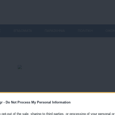
Σ
ΕΠΙΔΟΜΑΤΑ
ΠΑΡΑΣΚΗΝΙΑ
ΠΟΛΙΤΙΚΗ
ΟΙΚΟ
gr -
Do Not Process My Personal Information
o opt-out of the sale, sharing to third parties, or processing of your personal or