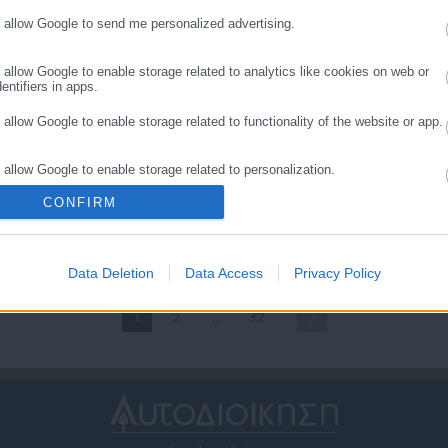
o allow Google to send me personalized advertising.
o allow Google to enable storage related to analytics like cookies on web or
entifiers in apps.
o allow Google to enable storage related to functionality of the website or app.
.11.2025 | 18:38
13.11.2025 | 15:40
o allow Google to enable storage related to personalization.
ώς ο Δουδωνής
Επεισόδιο με τον Λιβάνιο
ποκάλυψε τις ανακρίβειες
στο Συνέδριο της ΕΝΠΕ
CONFIRM
o allow Google to enable storage related to security, including authentication
ιβάνιου για τον εκλογικό
ality and fraud prevention, and other user protection.
όμο
Data Deletion
Data Access
Privacy Policy
1
2
…
32