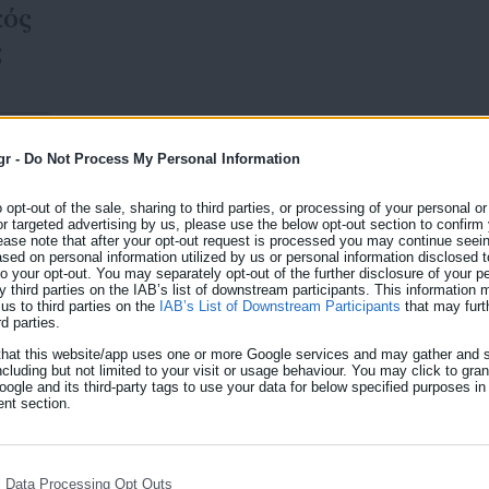
κός
ς
gr -
Do Not Process My Personal Information
o opt-out of the sale, sharing to third parties, or processing of your personal or
18.04.2026 | 21:47
or targeted advertising by us, please use the below opt-out section to confirm
Ο νέος εκλογικός νόμος 
ease note that after your opt-out request is processed you may continue seein
ed on personal information utilized by us or personal information disclosed to
μοντέλο» – Τι αλλάζει
 to your opt-out. You may separately opt-out of the further disclosure of your p
y third parties on the IAB’s list of downstream participants. This information
us to third parties on the
IAB’s List of Downstream Participants
that may furt
Το νέο εκλογικό νόμο παρουσιάζει στο πρωτοσέλιδ
rd parties.
Όπως σημειώνει, ο νέος εκλογικός νόμος θα έχει
that this website/app uses one or more Google services and may gather and s
του
ΕΚΔΟΧΗ. Το σχέδιο προβλέπει μείωση του αριθμού 
ncluding but not limited to your visit or usage behaviour. You may click to gra
ogle and its third-party tags to use your data for below specified purposes in
250 και επτά εκλογικές περιφέρειες, με τις μισές έδ
nt section.
υπόλοιπες με λίστα. Πρακτικά θα καταργεί […]
νιος
l Data Processing Opt Outs