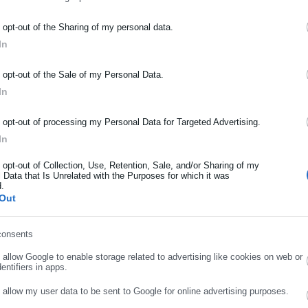
ΡΑΦΗ NEWSLETTER
o opt-out of the Sharing of my personal data.
In
ωθείτε πρώτοι για ειδήσεις και θέματα από το χώρο της Αυτοδιο
μόσιας διοίκησης, της εργασίας, της ασφάλισης αλλά και γενικότερ
o opt-out of the Sale of my Personal Data.
ρότητας από την Ελλάδα και όλο τον κόσμο!
In
ήρωσε όνομα
o opt-out of processing my Personal Data for Targeted Advertising.
In
ήρωσε επώνυμο
o opt-out of Collection, Use, Retention, Sale, and/or Sharing of my
 Data that Is Unrelated with the Purposes for which it was
d.
Out
ρωσε email
consents
.12.2025 | 14:14
17.12.2025 | 07:14
o allow Google to enable storage related to advertising like cookies on web or
ΕΔΕ: Ο εκλογικός νόμος
ΚΕΔΕ: Σήμερα η έκτακτη
entifiers in apps.
ιβάνιου προσφέρει &
Γενική Συνέλευση για τον
o allow my user data to be sent to Google for online advertising purposes.
δωρεάν) δίαιτα
«Νέο Κώδικα»
ΣΥΝΕΧΙΣΤΕ ΣΤΟ WEBSITE
ΕΓΓΡΑΦΗ