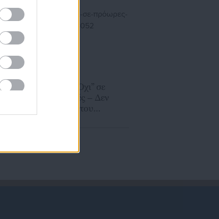
ΕΝΦΙΑ στους δήμους
22.10.2025 | 10:14
Μητσοτάκης: “Όχι” σε
πρόωρες εκλογές – Δεν
συζητώ αλλαγή του
εκλογικού νόμου