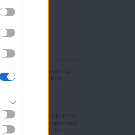
ίκησης,
ης
25.11.2025 | 17:25
Ανδρουλάκης σε ΚΕΔΕ: Οχι
στην αλλαγή του εκλογικού
νόμου -Απόδοση του