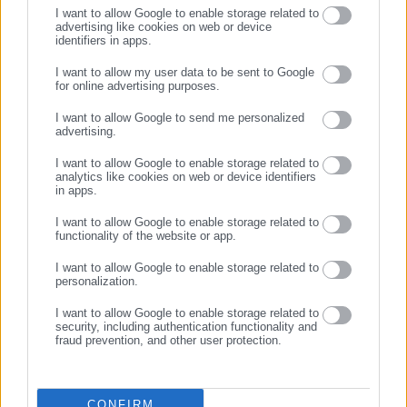
I want to allow Google to enable storage related to
advertising like cookies on web or device
identifiers in apps.
11.07.2026 | 12:41
09.07.2026 | 02:06
Νέο κύμα ακραίας ζέστης
Εξαρθρώθηκε κύκλωμα που
I want to allow my user data to be sent to Google
στην Ευρώπη – Πού θα
διακινούσε πλαστά
for online advertising purposes.
ΣΥΝΕΧΙΣΤΕ ΣΤΟ WEBSITE
φτάσει τους 42 βαθμούς
προφυλακτικά στην Ευρώπη
I want to allow Google to send me personalized
advertising.
ΕΓΓΡΑΦΗ
I want to allow Google to enable storage related to
analytics like cookies on web or device identifiers
in apps.
I want to allow Google to enable storage related to
functionality of the website or app.
03.07.2026 | 16:01
30.06.2026 | 20:40
Καύσωνας: Tουλάχιστον
«Θερίζει» την Ευρώπη ο
I want to allow Google to enable storage related to
3.700 επιπλέον θάνατοι στην
καύσωνας: Πέντε θάνατοι σε
personalization.
Ευρώπη
24 ώρες στην Ιταλία
I want to allow Google to enable storage related to
security, including authentication functionality and
fraud prevention, and other user protection.
CONFIRM