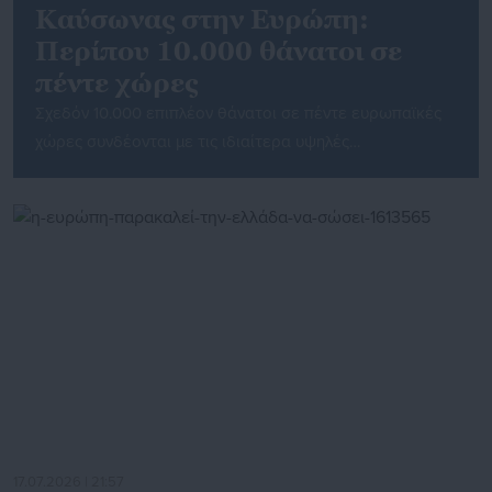
Καύσωνας στην Ευρώπη:
Περίπου 10.000 θάνατοι σε
πέντε χώρες
Σχεδόν 10.000 επιπλέον θάνατοι σε πέντε ευρωπαϊκές
χώρες συνδέονται με τις ιδιαίτερα υψηλές
θερμοκρασίες που καταγράφηκαν το φετινό καλοκαίρι,
σύμφωνα με στοιχεία που παρουσίασε το Περιφερειακό
Γραφείο Ευρώπης του Παγκόσμιου Οργανισμού Υγείας.
Ο ΠΟΥ προειδοποιεί ότι η ακραία ζέστη μετατρέπεται
σε ολοένα σοβαρότερο κίνδυνο για τη δημόσια υγεία
και καλεί κυβερνήσεις και πολίτες να ενισχύσουν […]
17.07.2026 | 21:57