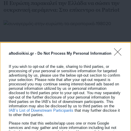
Η Ευρώπη παρακαλεί την Ελλάδα να σώσει την
ουκρανική αεράμυνα: Στο επίκεντρο οι Patriot
aftodioikisi.gr -
Do Not Process My Personal Information
If you wish to opt-out of the sale, sharing to third parties, or
processing of your personal or sensitive information for targeted
advertising by us, please use the below opt-out section to confirm
your selection. Please note that after your opt-out request is
processed you may continue seeing interest-based ads based on
personal information utilized by us or personal information
disclosed to third parties prior to your opt-out. You may separately
13.07.2026 | 18:36
opt-out of the further disclosure of your personal information by
Συναγερμός στην Ευρώπη: Τα αεροπορικά
third parties on the IAB’s list of downstream participants. This
καύσιμα επαρκούν για λιγότερο από μήνα
information may also be disclosed by us to third parties on the
IAB’s List of Downstream Participants
that may further disclose it
to other third parties.
Please note that this website/app uses one or more Google
services and may gather and store information including but not
Τελευταία νέα
Δημοφιλή