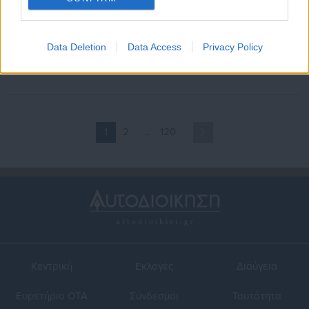
29.06.2026 | 20:57
28.06.2026 | 20:31
Μίνι «καύσωνας» έρχεται
ΠΟΥ: Πάνω από 1.300 νεκροί
Data Deletion
Data Access
Privacy Policy
στην Ελλάδα – Τρόμος με
στην Ευρώπη από τον
όσα συμβαίνουν στην
καύσωνα
Ευρώπη
1
2
…
120
Κεντρική
Εκλογές
Διαύγεια
Ευρετήριο ΟΤΑ
Σύνδεσμοι
Ταυτότητα