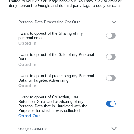
limited to your visit or usage behaviour. You may click to grant or
Όλα τα νέα
deny consent to Google and its third-party tags to use your data
for below specified purposes in below Google consent section.
Personal Data Processing Opt Outs
Περισσότερα άρθρα
I want to opt-out of the Sharing of my
personal data.
Opted In
ΕΓΓΡΑΦΗ NEWSLETTER
Ενημερωθείτε πρώτοι για ειδήσεις και θέματα από το χώρο της
I want to opt-out of the Sale of my Personal
Data.
Αυτοδιοίκησης, της δημόσιας διοίκησης, της εργασίας, της
Opted In
ασφάλισης αλλά και γενικότερης επικαιρότητας από την Ελλάδα
και όλο τον κόσμο!
I want to opt-out of processing my Personal
Data for Targeted Advertising.
Opted In
Συμπλήρωσε όνομα
13.07.2026 | 13:25
11.07.2026 | 20:46
Ευρώπη: 10.000 θάνατοι στη
Νέος θερμικός «θόλος» πάνω
διάρκεια του καύσωνα στα
από την Ευρώπη – Τι
I want to opt-out of Collection, Use,
Retention, Sale, and/or Sharing of my
τέλη Ιουνίου
προβλέπεται για την Ελλάδα
Personal Data that Is Unrelated with the
Συμπλήρωσε επώνυμο
Purposes for which it was collected.
Opted Out
Συμπλήρωσε email
Google consents