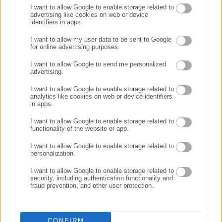
I want to allow Google to enable storage related to
advertising like cookies on web or device
identifiers in apps.
03.04.2026 | 10:36
03.04.2026 | 08:26
Επιθεώρηση Εργασίας:
Ποιοι και πώς θα πληρωθούν
I want to allow my user data to be sent to Google
Μέχρι και τη Μεγάλη
τη Μεγάλη Εβδομάδα
for online advertising purposes.
ΣΥΝΕΧΙΣΤΕ ΣΤΟ WEBSITE
Τετάρτη η καταβολή δώρου
I want to allow Google to send me personalized
Πάσχα
advertising.
ΕΓΓΡΑΦΗ
I want to allow Google to enable storage related to
analytics like cookies on web or device identifiers
in apps.
I want to allow Google to enable storage related to
functionality of the website or app.
31.03.2026 | 12:45
30.03.2026 | 10:49
ΔΥΠΑ: Ανακοίνωσε την
ΔΥΠΑ: Εντός της εβδομάδας
I want to allow Google to enable storage related to
πληρωμή Δώρου Πάσχα,
το δώρο Πάσχα στους
personalization.
επιδομάτων και παροχών
ανέργους (ημερομηνία)
I want to allow Google to enable storage related to
security, including authentication functionality and
fraud prevention, and other user protection.
CONFIRM