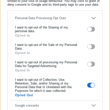
limited to your visit or usage behaviour. You may click to grant or
Όλα τα νέα
deny consent to Google and its third-party tags to use your data
for below specified purposes in below Google consent section.
Personal Data Processing Opt Outs
Περισσότερα άρθρα
I want to opt-out of the Sharing of my
personal data.
Opted In
ΕΓΓΡΑΦΗ NEWSLETTER
Ενημερωθείτε πρώτοι για ειδήσεις και θέματα από το χώρο της
I want to opt-out of the Sale of my Personal
Data.
Αυτοδιοίκησης, της δημόσιας διοίκησης, της εργασίας, της
Opted In
ασφάλισης αλλά και γενικότερης επικαιρότητας από την Ελλάδα
και όλο τον κόσμο!
I want to opt-out of processing my Personal
Data for Targeted Advertising.
Opted In
Συμπλήρωσε όνομα
06.04.2026 | 15:57
03.04.2026 | 23:53
Δώρο Πάσχα: Πώς θα το
Μέγαρα: Απόπειρες
υπολογίσετε σωστά με ένα
εξαπάτησης πολιτών από
I want to opt-out of Collection, Use,
Retention, Sale, and/or Sharing of my
“κλικ” – Πότε γίνεται μήνυση
δήθεν εργαζόμενους του
Personal Data that Is Unrelated with the
Συμπλήρωσε επώνυμο
Δήμου
Purposes for which it was collected.
Opted Out
Συμπλήρωσε email
Google consents