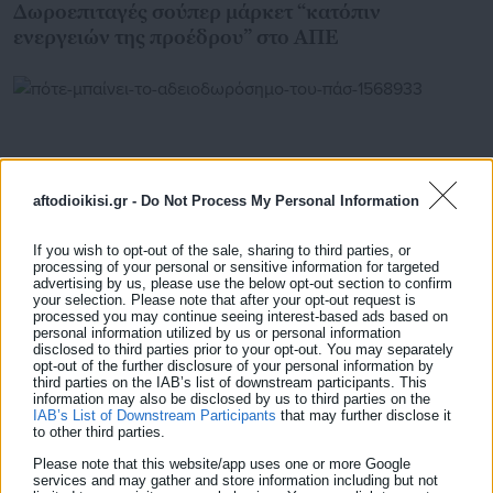
Δωροεπιταγές σούπερ μάρκετ “κατόπιν
ενεργειών της προέδρου” στο ΑΠΕ
aftodioikisi.gr -
Do Not Process My Personal Information
If you wish to opt-out of the sale, sharing to third parties, or
processing of your personal or sensitive information for targeted
advertising by us, please use the below opt-out section to confirm
your selection. Please note that after your opt-out request is
processed you may continue seeing interest-based ads based on
personal information utilized by us or personal information
disclosed to third parties prior to your opt-out. You may separately
07.04.2026 | 23:02
opt-out of the further disclosure of your personal information by
Πότε μπαίνει το αδειοδωρόσημο του Πάσχα και
third parties on the IAB’s list of downstream participants. This
για ποιους
information may also be disclosed by us to third parties on the
IAB’s List of Downstream Participants
that may further disclose it
to other third parties.
Please note that this website/app uses one or more Google
services and may gather and store information including but not
Τελευταία νέα
Δημοφιλή