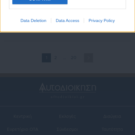
26.03.2026 | 16:47
19.03.2026 | 19:30
Δώρο Πάσχα: Δεν θα “πάρει”
Δώρο Πάσχα: Ποιοι το
Data Deletion
Data Access
Privacy Policy
αύξηση από τον κατώτατο –
δικαιούνται και πώς
Τι λένε στο aftodioikisi
υπολογίζεται
“πηγές” του υπ. Εργασίας
1
2
…
20
Κεντρική
Εκλογές
Διαύγεια
Ευρετήριο ΟΤΑ
Σύνδεσμοι
Ταυτότητα