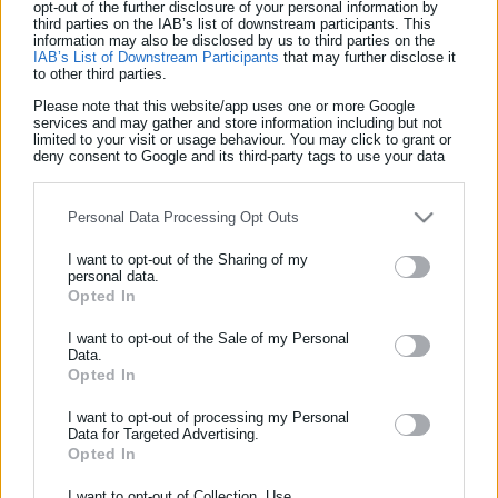
opt-out of the further disclosure of your personal information by
Το δώρο του Πούτιν στον Σαουδάραβα βασιλιά
third parties on the IAB’s list of downstream participants. This
και το ατύχημα
information may also be disclosed by us to third parties on the
IAB’s List of Downstream Participants
that may further disclose it
to other third parties.
Please note that this website/app uses one or more Google
services and may gather and store information including but not
limited to your visit or usage behaviour. You may click to grant or
deny consent to Google and its third-party tags to use your data
for below specified purposes in below Google consent section.
Personal Data Processing Opt Outs
I want to opt-out of the Sharing of my
personal data.
ΕΓΓΡΑΦΗ NEWSLETTER
Opted In
Ενημερωθείτε πρώτοι για ειδήσεις και θέματα από το χώρο της
I want to opt-out of the Sale of my Personal
Data.
12.03.2018 | 10:25
Αυτοδιοίκησης, της δημόσιας διοίκησης, της εργασίας, της
Opted In
ΠΑΣΟΚ: Νέο «δωράκι» στους μεγάλο-
ασφάλισης αλλά και γενικότερης επικαιρότητας από την Ελλάδα
παραχωρησιούχους και ο λογαριασμός στους
και όλο τον κόσμο!
I want to opt-out of processing my Personal
ΟΤΑ
Data for Targeted Advertising.
Συμπλήρωσε όνομα
Opted In
I want to opt-out of Collection, Use,