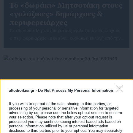
Το «δωράκι» Μητσοτάκη στους
«γαλάζιους» δημάρχους &
περιφερειάρχες
Το «δωράκι» Μητσοτάκη στους «γαλάζιους» δημάρχους
& περιφερειάρχες «Δεν είναι, κυρίως, η εκλογή από την
πρώην Κυριακή με 43% αλλά η πενταετία»: Αυτό τόνιζε
παλαιός αυτοδιοικητικός στην aftodioikisi.gr σχετικά με
το νέο εκλογικό σύστημα για την Αυτοδιοίκηση που
εγκρίθηκε χθες από το υπουργικό συμβούλιο. Να
σημειωuθεί ότι η πενταετής θητεία είχε καθιερωθεί επί
κυβέρνησης Γ. […]
aftodioikisi.gr -
Do Not Process My Personal Information
If you wish to opt-out of the sale, sharing to third parties, or
processing of your personal or sensitive information for targeted
advertising by us, please use the below opt-out section to confirm
your selection. Please note that after your opt-out request is
processed you may continue seeing interest-based ads based on
personal information utilized by us or personal information
15.10.2019 | 10:41
disclosed to third parties prior to your opt-out. You may separately