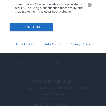
I want to allow Google to enable storage related to
security, including authentication functionality and
fraud prevention, and other user protection.
CONFIRM
Κεντρική
Εκλογές
Διαύγεια
Data Deletion
Data Access
Privacy Policy
Ευρετήριο ΟΤΑ
Σύνδεσμοι
Ταυτότητα
Διαφήμιση
Επικοινωνία
ΣΤΟΙΧΕΙΑ ΕΠΙΚΟΙΝΩΝΙΑΣ
Πανεπιστημίου 56, Αθήνα τ.κ. 106 78, ΜΗΤ: 232416
Τηλ. 210 514 3137-8
Φαξ: 210 512 3020
email:
press@aftodioikisi.gr