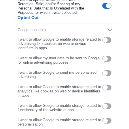
Retention, Sale, and/or Sharing of my
Τελευταία νέα
Δημοφιλή
Personal Data that Is Unrelated with the
Συμπλήρωσε επώνυμο
Όλα τα νέα
Purposes for which it was collected.
Opted Out
Συμπλήρωσε email
Google consents
Περισσότερα άρθρα
I want to allow Google to enable storage related to
advertising like cookies on web or device
identifiers in apps.
I want to allow my user data to be sent to Google
for online advertising purposes.
ΣΥΝΕΧΙΣΤΕ ΣΤΟ WEBSITE
I want to allow Google to send me personalized
advertising.
ΕΓΓΡΑΦΗ
I want to allow Google to enable storage related to
13.09.2013 | 18:10
analytics like cookies on web or device identifiers
Δημόσιο: Ποινικό αδίκημα το
in apps.
«δωράκι ευγνωμοσύνης» σε
υπαλλήλους
I want to allow Google to enable storage related to
functionality of the website or app.
I want to allow Google to enable storage related to
personalization.