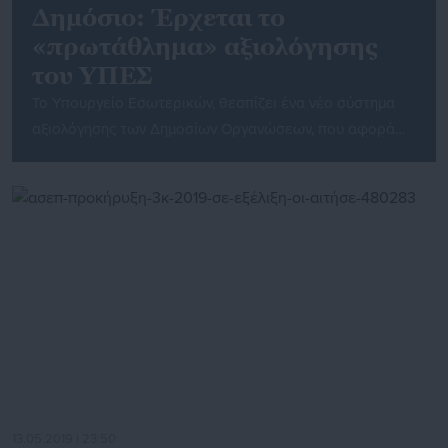
Δημόσιο: Έρχεται το
«πρωτάθλημα» αξιολόγησης
του ΥΠΕΣ
Το Υπουργείο Εσωτερικών, θεσπίζει ένα νέο σύστημα
αξιολόγησης των Δημοσίων Οργανώσεων, που αφορά
την αναγνώριση εξαιρετικών επιδόσεων στην εφαρμογή
του Κοινού Πλαισίου Αξιολόγησης (Κ.Π.Α.). Το νέο
σύστημα εισάγεται στο ευρύτερο πλαίσιο εφαρμογής
και προώθησης του ν. 4940/2022 «Σύστημα
στοχοθεσίας, αξιολόγησης και ανταμοιβής για την
ενίσχυση της αποτελεσματικότητας της δημόσιας
διοίκησης, ρυθμίσεις για το ανθρώπινο δυναμικό […]
13.05.2019 | 23:50