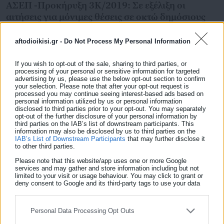
ΑΣΕΠ -Προκήρυξη 3Κ/2019: Σε εξέλιξη οι
αιτήσεις για μόνιμες θέσεις σε οκτώ δημόσιους
οργανισμούς
aftodioikisi.gr -
Do Not Process My Personal Information
If you wish to opt-out of the sale, sharing to third parties, or
processing of your personal or sensitive information for targeted
advertising by us, please use the below opt-out section to confirm
your selection. Please note that after your opt-out request is
processed you may continue seeing interest-based ads based on
personal information utilized by us or personal information
disclosed to third parties prior to your opt-out. You may separately
opt-out of the further disclosure of your personal information by
third parties on the IAB’s list of downstream participants. This
information may also be disclosed by us to third parties on the
IAB’s List of Downstream Participants
that may further disclose it
to other third parties.
Please note that this website/app uses one or more Google
services and may gather and store information including but not
01.04.2019 | 22:22
limited to your visit or usage behaviour. You may click to grant or
ΑΣΕΠ: Πότε θα δημοσιευτεί η προκήρυξη
deny consent to Google and its third-party tags to use your data
for below specified purposes in below Google consent section.
3Κ/2019 με μόνιμες θέσεις σε επτά δημόσιους
οργανισμούς
Personal Data Processing Opt Outs