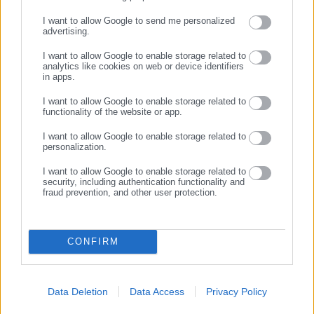
ΣΥΝΕΧΙΣΤΕ ΣΤΟ WEBSITE
I want to allow Google to send me personalized
advertising.
ΕΓΓΡΑΦΗ
I want to allow Google to enable storage related to
analytics like cookies on web or device identifiers
03.10.2017 | 21:20
24.11.2016 | 00:49
in apps.
Κινητικότητα: Πότε θα βγει
Ανώτατοι δημόσιοι υπάλληλοι
στον «αέρα» η ψηφιακή
με καριέρα στον ιδιωτικό
I want to allow Google to enable storage related to
πλατφόρμα με τις θέσεις
τομέα!
functionality of the website or app.
I want to allow Google to enable storage related to
personalization.
I want to allow Google to enable storage related to
security, including authentication functionality and
fraud prevention, and other user protection.
06.12.2015 | 10:00
«Αγνοούνται» 600 φορείς του
CONFIRM
Δημοσίου – Ποιο θα είναι το
επόμενο βήμα Βερναρδάκη
μετά το «τελεσίγραφο» της
απογραφής
Data Deletion
Data Access
Privacy Policy