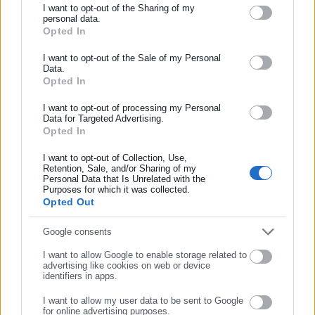
I want to opt-out of the Sharing of my
personal data.
Τελευταία νέα
Δημοφιλή
Opted In
ΕΓΓΡΑΦΗ NEWSLETTER
Όλα τα νέα
Ενημερωθείτε πρώτοι για ειδήσεις και θέματα από το χώρο της
I want to opt-out of the Sale of my Personal
Data.
Αυτοδιοίκησης, της δημόσιας διοίκησης, της εργασίας, της
Opted In
ασφάλισης αλλά και γενικότερης επικαιρότητας από την Ελλάδα
και όλο τον κόσμο!
Περισσότερα άρθρα
I want to opt-out of processing my Personal
Data for Targeted Advertising.
Opted In
Συμπλήρωσε όνομα
I want to opt-out of Collection, Use,
Retention, Sale, and/or Sharing of my
Personal Data that Is Unrelated with the
Συμπλήρωσε επώνυμο
Purposes for which it was collected.
Opted Out
Συμπλήρωσε email
Google consents
20.03.2019 | 13:07
27.02.2019 | 22:44
ΑΣΕΠ: Προσλήψεις 336
ΑΣΕΠ: Προσλήψεις 688
I want to allow Google to enable storage related to
ατόμων σε Δήμους &
ατόμων σε δήμους, ΑΕΙ,
advertising like cookies on web or device
Δημόσιους Οργανισμούς
νοσοκομεία, δημόσιους
identifiers in apps.
οργανισμούς (λίστα)
I want to allow my user data to be sent to Google
for online advertising purposes.