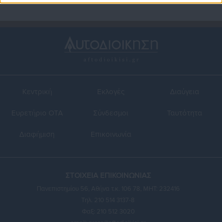
Κεντρική
Εκλογές
Διαύγεια
Ευρετήριο ΟΤΑ
Σύνδεσμοι
Ταυτότητα
Διαφήμιση
Επικοινωνία
ΣΤΟΙΧΕΙΑ ΕΠΙΚΟΙΝΩΝΙΑΣ
Πανεπιστημίου 56, Αθήνα τ.κ. 106 78, ΜΗΤ: 232416
Τηλ. 210 514 3137-8
Φαξ: 210 512 3020