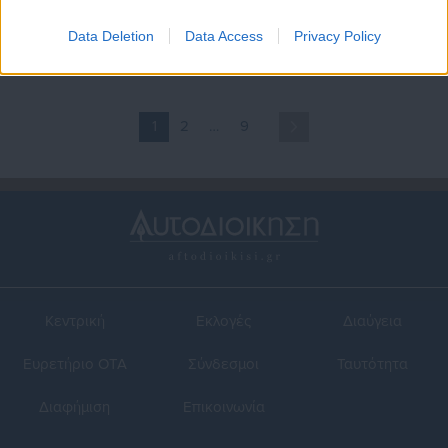
Κι άλλη προσπάθεια απάτης
Προσλήψεις 17 ατόμων στο
στο όνομα δήμου
Δήμο Στυλίδας
Data Deletion
Data Access
Privacy Policy
1
2
…
9
Κεντρική
Εκλογές
Διαύγεια
Ευρετήριο ΟΤΑ
Σύνδεσμοι
Ταυτότητα
Διαφήμιση
Επικοινωνία