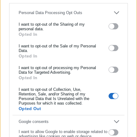
for below specified purposes in below Google consent section.
Personal Data Processing Opt Outs
Περισσότερα άρθρα
I want to opt-out of the Sharing of my
personal data.
Opted In
ΕΓΓΡΑΦΗ NEWSLETTER
Ενημερωθείτε πρώτοι για ειδήσεις και θέματα από το χώρο της
I want to opt-out of the Sale of my Personal
Data.
Αυτοδιοίκησης, της δημόσιας διοίκησης, της εργασίας, της
Opted In
ασφάλισης αλλά και γενικότερης επικαιρότητας από την Ελλάδα
και όλο τον κόσμο!
I want to opt-out of processing my Personal
Data for Targeted Advertising.
24.02.2026 | 22:17
13.10.2025 | 23:00
Opted In
Συμπλήρωσε όνομα
Τράκαρε Ι.Χ. με καλόγριες με
Προσλήψεις οδηγών στο
το ΚΤΕΛ Θεσσαλονίκης
Δήμο Στυλίδας
I want to opt-out of Collection, Use,
(Βίντεο)
Retention, Sale, and/or Sharing of my
Personal Data that Is Unrelated with the
Συμπλήρωσε επώνυμο
Purposes for which it was collected.
Opted Out
Συμπλήρωσε email
Google consents
I want to allow Google to enable storage related to
advertising like cookies on web or device