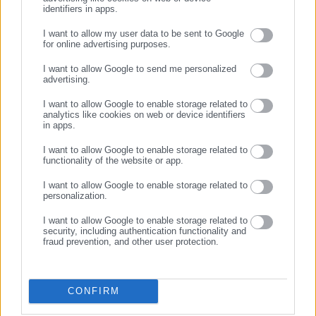
13.10.2025 | 16:33
18.09.2025 | 16:15
identifiers in apps.
ΑΣΕΠ: Προσλήψεις
Προσλήψεις 28 ατόμων στο
μηχανικών στο Δήμο
Δήμο Στυλίδας
I want to allow my user data to be sent to Google
for online advertising purposes.
Στυλίδας
ΣΥΝΕΧΙΣΤΕ ΣΤΟ WEBSITE
I want to allow Google to send me personalized
advertising.
ΕΓΓΡΑΦΗ
I want to allow Google to enable storage related to
analytics like cookies on web or device identifiers
in apps.
I want to allow Google to enable storage related to
functionality of the website or app.
25.07.2025 | 17:21
21.07.2025 | 12:45
Μέτωπο 9 Δήμων κατά
ΑΣΕΠ: Προσλήψεις 4 ατόμων
I want to allow Google to enable storage related to
Hellenic Train για το κλείσιμο
στο Δήμο Στυλίδας
personalization.
εκδοτηρίων
I want to allow Google to enable storage related to
security, including authentication functionality and
fraud prevention, and other user protection.
CONFIRM
10.05.2025 | 12:25
09.04.2025 | 15:30