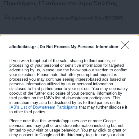
Προσλήψεις 17 ατόμων στο Δήμο Στυλίδας
aftodioikisi.gr -
Do Not Process My Personal Information
If you wish to opt-out of the sale, sharing to third parties, or
processing of your personal or sensitive information for targeted
advertising by us, please use the below opt-out section to confirm
your selection. Please note that after your opt-out request is
processed you may continue seeing interest-based ads based on
personal information utilized by us or personal information
disclosed to third parties prior to your opt-out. You may separately
09.04.2026 | 11:40
opt-out of the further disclosure of your personal information by
third parties on the IAB’s list of downstream participants. This
Προσλήψεις 15 ατόμων στο Δήμο Στυλίδας
information may also be disclosed by us to third parties on the
IAB’s List of Downstream Participants
that may further disclose it
to other third parties.
Please note that this website/app uses one or more Google
Τελευταία νέα
Δημοφιλή
services and may gather and store information including but not
Όλα τα νέα
limited to your visit or usage behaviour. You may click to grant or
deny consent to Google and its third-party tags to use your data