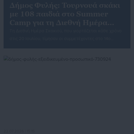
Δήμος Φυλής: Τουρνουά σκάκι
με 108 παιδιά στο Summer
Camp για τη Διεθνή Ημέρα
Σκακιού
Τη Διεθνή Ημέρα Σκακιού, που γιορτάζεται κάθε χρόνο
στις 20 Ιουλίου, τίμησαν οι συμμετέχοντες στο 14ο
Summer Camp του Δήμου Φυλής, μέσα από ένα
τουρνουά σκάκι που διοργανώθηκε με τη στήριξη του
σκακιστικού συλλόγου ΔΗΚΕΠ Άνω Λιοσίων. Στο πλαίσιο
του θερινού προγράμματος, τα παιδιά εξοικειώνονται με
το άθλημα του σκακιού καθ’ όλη τη διάρκεια του […]
22.07.2026 | 15:15