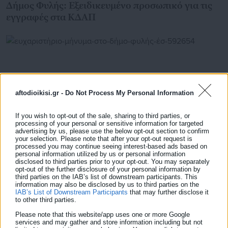
Δήμος Φυλής: Εξειδικευμένο προσωπικό για τις
εγγραφές στα ΚΔΑΠ
aftodioikisi.gr -
Do Not Process My Personal Information
If you wish to opt-out of the sale, sharing to third parties, or
processing of your personal or sensitive information for targeted
advertising by us, please use the below opt-out section to confirm
your selection. Please note that after your opt-out request is
processed you may continue seeing interest-based ads based on
personal information utilized by us or personal information
disclosed to third parties prior to your opt-out. You may separately
13.07.2026 | 12:41
opt-out of the further disclosure of your personal information by
Ευχαριστήριο μήνυμα στο Δήμο Φυλής έστειλε ο
third parties on the IAB’s list of downstream participants. This
Δήμος Μάνδρας Ειδυλλίας
information may also be disclosed by us to third parties on the
IAB’s List of Downstream Participants
that may further disclose it
to other third parties.
Please note that this website/app uses one or more Google
services and may gather and store information including but not
Τελευταία νέα
Δημοφιλή