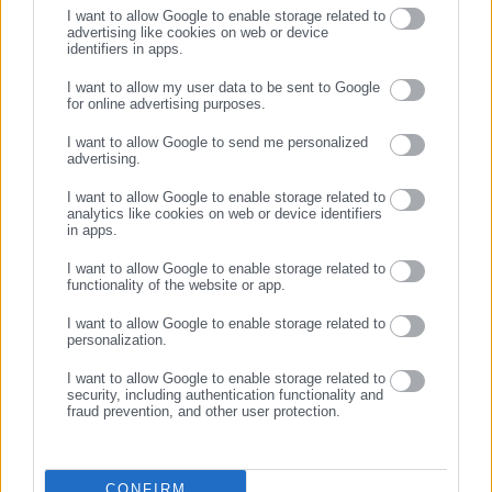
I want to allow Google to enable storage related to
advertising like cookies on web or device
identifiers in apps.
25.06.2026 | 23:08
17.06.2026 | 14:45
Φυλή: «Ανάσα» τα 20εκ.
Δήμος Φυλής: Έκκληση για
I want to allow my user data to be sent to Google
στον ΕΣΔΝΑ για εξόφληση
φειδωλή κατανάλωση νερού
for online advertising purposes.
ΣΥΝΕΧΙΣΤΕ ΣΤΟ WEBSITE
οφειλών σε Δήμους
I want to allow Google to send me personalized
advertising.
ΕΓΓΡΑΦΗ
I want to allow Google to enable storage related to
analytics like cookies on web or device identifiers
in apps.
I want to allow Google to enable storage related to
functionality of the website or app.
17.06.2026 | 11:24
05.06.2026 | 15:45
Δήμος προειδοποιεί τους
Ο Δήμος Φυλής στηρίζει την
I want to allow Google to enable storage related to
πολίτες: Προσοχή στις
τοπική αγορά
personalization.
τηλεφωνικές απάτες!
I want to allow Google to enable storage related to
security, including authentication functionality and
fraud prevention, and other user protection.
CONFIRM