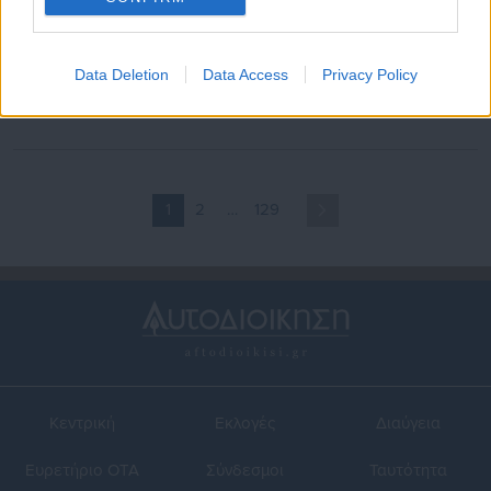
27.05.2026 | 23:38
19.05.2026 | 23:43
Δήμος Φυλής: Συντονισμένη
Δ. Φυλής: Συνεργασία με
Data Deletion
Data Access
Privacy Policy
προετοιμασία για τις
ΕΛ.ΑΣ. σε μεγάλη επιχείρηση
Πανελλαδικές
στα Άνω Λιόσια
1
2
…
129
Κεντρική
Εκλογές
Διαύγεια
Ευρετήριο ΟΤΑ
Σύνδεσμοι
Ταυτότητα