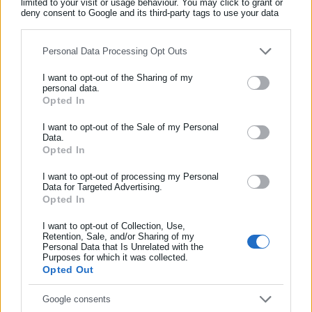
limited to your visit or usage behaviour. You may click to grant or
Όλα τα νέα
deny consent to Google and its third-party tags to use your data
for below specified purposes in below Google consent section.
Personal Data Processing Opt Outs
Περισσότερα άρθρα
I want to opt-out of the Sharing of my
personal data.
Opted In
ΕΓΓΡΑΦΗ NEWSLETTER
Ενημερωθείτε πρώτοι για ειδήσεις και θέματα από το χώρο της
I want to opt-out of the Sale of my Personal
Data.
Αυτοδιοίκησης, της δημόσιας διοίκησης, της εργασίας, της
Opted In
ασφάλισης αλλά και γενικότερης επικαιρότητας από την Ελλάδα
και όλο τον κόσμο!
I want to opt-out of processing my Personal
Data for Targeted Advertising.
Opted In
Συμπλήρωσε όνομα
01.07.2026 | 14:30
30.06.2026 | 20:02
Διακοπή νερού στα Άνω
Δήμος Φυλής: Ενισχύεται η
Λιόσια λόγω μεγάλης βλάβης
παροχή δωρεάν ρεύματος
I want to opt-out of Collection, Use,
Retention, Sale, and/or Sharing of my
μέσω του προγράμματος
Personal Data that Is Unrelated with the
Συμπλήρωσε επώνυμο
ενεργειακού συμψηφισμού
Purposes for which it was collected.
Opted Out
Συμπλήρωσε email
Google consents