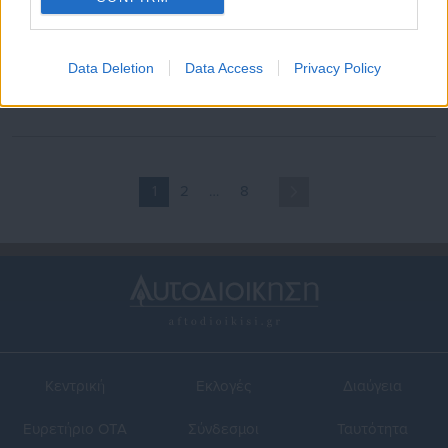
25.05.2026 | 07:38
23.05.2026 | 19:08
Γιαννακόπουλος για
Γιαννακόπουλος: «Καμία
Data Deletion
Data Access
Privacy Policy
Ολυμπιακό: «Πήρατε το 4ος
ταυτοπροσωπία, κανένας
σας, εγώ θα σας συγχαρώ…»
ελέγχος εισιτηρίων»
1
2
…
8
Κεντρική
Εκλογές
Διαύγεια
Ευρετήριο ΟΤΑ
Σύνδεσμοι
Ταυτότητα