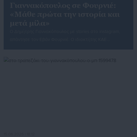
Γιαννακόπουλος σε Φουρνιέ:
«Μάθε πρώτα την ιστορία και
μετά μίλα»
Ο Δημήτρης Γιαννακόπουλος με stories στο instagram,
απάντησε τον Εβάν Φουρνιέ. Ο ιδιοκτήτης ΚΑΕ
Παναθηναϊκός αναφέρθηκε σε όλα είχε σχολιάσει για
εκείνον ο Γάλλος άσος του Ολυμπιακού: «Ο Εβάν
Φουρνιέ μίλησε για την αντιπαλότητα και για τον
Δημήτρη Γιαννάκοπουλο. “Είναι απίστευτη η
αντιπαλότητα. Υπάρχει ένα τοξικό περιβάλλον ανάμεσα
στις δύο ομάδες. Είναι εκπληκτικό ειλικρινά. Είναι […]
15.06.2026 | 18:12