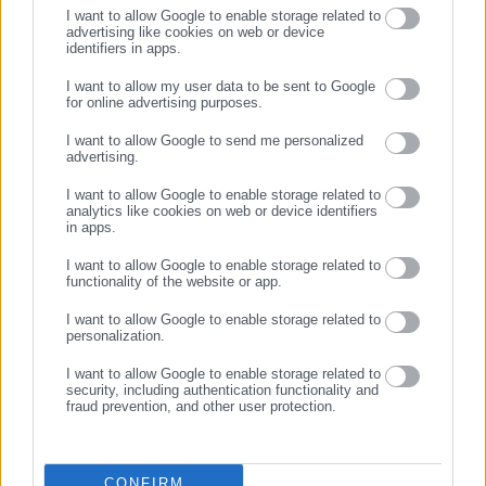
I want to allow Google to enable storage related to
advertising like cookies on web or device
identifiers in apps.
08.06.2026 | 16:43
06.06.2026 | 20:14
Αντιπεριφειάρχης αποκάλεσε
Νέο επεισόδιο στους
I want to allow my user data to be sent to Google
τον Γιαννακόπουλο “σίχαμα”
τελικούς: Η ανάρτηση
for online advertising purposes.
ΣΥΝΕΧΙΣΤΕ ΣΤΟ WEBSITE
– Ζήτησε συγνώμη αλλά δεν
Γιαννακόπουλου μετά το
I want to allow Google to send me personalized
έγινε δεκτή (εικόνες)
Game 2
advertising.
ΕΓΓΡΑΦΗ
I want to allow Google to enable storage related to
analytics like cookies on web or device identifiers
in apps.
I want to allow Google to enable storage related to
functionality of the website or app.
01.06.2026 | 13:49
28.05.2026 | 13:11
Παναθηναϊκός: Μαινόμενος
Γιαννακόπουλος: “Βάλτε
I want to allow Google to enable storage related to
Γιαννακόπουλος στην
πρόστιμο σε όλους ή κοιτάξτε
personalization.
προπόνηση- Απαίτησε το
σοβαρά το θέμα”
I want to allow Google to enable storage related to
πρωτάθλημα
security, including authentication functionality and
fraud prevention, and other user protection.
CONFIRM