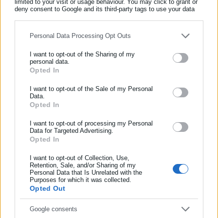
limited to your visit or usage behaviour. You may click to grant or
Όλα τα νέα
deny consent to Google and its third-party tags to use your data
for below specified purposes in below Google consent section.
Personal Data Processing Opt Outs
Περισσότερα άρθρα
I want to opt-out of the Sharing of my
personal data.
Opted In
ΕΓΓΡΑΦΗ NEWSLETTER
Ενημερωθείτε πρώτοι για ειδήσεις και θέματα από το χώρο της
I want to opt-out of the Sale of my Personal
Data.
Αυτοδιοίκησης, της δημόσιας διοίκησης, της εργασίας, της
Opted In
ασφάλισης αλλά και γενικότερης επικαιρότητας από την Ελλάδα
και όλο τον κόσμο!
I want to opt-out of processing my Personal
Data for Targeted Advertising.
Opted In
Συμπλήρωσε όνομα
09.06.2026 | 23:20
09.06.2026 | 18:37
Τροχαίο ατύχημα για τον
ΔΕΑΒ: Νέες ποινές σε
Δημήτρη Γιαννακόπουλο
Γιαννακόπουλο και ΚΑΕ
I want to opt-out of Collection, Use,
Retention, Sale, and/or Sharing of my
Παναθηναϊκός
Personal Data that Is Unrelated with the
Συμπλήρωσε επώνυμο
Purposes for which it was collected.
Opted Out
Συμπλήρωσε email
Google consents