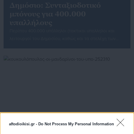
Δημόσιο: Συνταξιοδοτικό
μπόνους για 400.000
υπαλλήλους
Περίπου 400.000 υπάλληλοι (τακτικοι υπαλληλοι και
λειτουργοί του Δημοσίου, καθώς και τα στελέχη των
Ενόπλων Δυνάμεων, των Σωμάτων Ασφαλείας και του
Πυροσβεστικού Σώματος), που θεμελίωσαν
συνταξιοδοτικό δικαίωμα μέχρι το τέλος του 2010,
εξαιρούνται από το (δυσμενέστερο) τρόπο
υπολογισμού της σύνταξης, ακόμη αν αποχωρήσουν μετά
το 2015. Σύμφωνα με ρεπορτάζ της εφημερίδας
“Ελεύθερος Τύπος”, υπάρχει σχετική […]
aftodioikisi.gr -
Do Not Process My Personal Information
17.07.2013 | 18:05