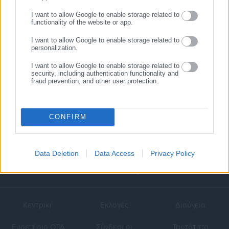
I want to allow Google to enable storage related to
functionality of the website or app.
24.04.2013 | 21:07
Εκτός δημοσίου όσοι
I want to allow Google to enable storage related to
επέστρεψαν με προσωρινές
personalization.
διαταγές – «Όχι»
I want to allow Google to enable storage related to
Ρουπακιώτη
security, including authentication functionality and
fraud prevention, and other user protection.
1
…
13
14
CONFIRM
Data Deletion
Data Access
Privacy Policy
Κεντρική
Εκλογές
Διαύγεια
Ευρετήριο ΟΤΑ
Σύνδεσμοι
Ταυτότητα