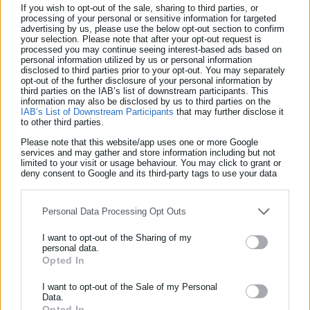
Κουκουλόπουλος: Οι μανδαρίνοι του ΥΠΟΙΚ να
If you wish to opt-out of the sale, sharing to third parties, or
processing of your personal or sensitive information for targeted
αποσύρουν το Παρατηρητήριο
advertising by us, please use the below opt-out section to confirm
your selection. Please note that after your opt-out request is
processed you may continue seeing interest-based ads based on
personal information utilized by us or personal information
disclosed to third parties prior to your opt-out. You may separately
opt-out of the further disclosure of your personal information by
third parties on the IAB’s list of downstream participants. This
information may also be disclosed by us to third parties on the
IAB’s List of Downstream Participants
that may further disclose it
to other third parties.
Please note that this website/app uses one or more Google
services and may gather and store information including but not
limited to your visit or usage behaviour. You may click to grant or
deny consent to Google and its third-party tags to use your data
for below specified purposes in below Google consent section.
Personal Data Processing Opt Outs
27.04.2013 | 17:13
Ρουπακιώτης: Θα διατηρηθεί ο θεσμός των
I want to opt-out of the Sharing of my
personal data.
προσωρινών διαταγών
Opted In
ΕΓΓΡΑΦΗ NEWSLETTER
Ενημερωθείτε πρώτοι για ειδήσεις και θέματα από το χώρο της
I want to opt-out of the Sale of my Personal
Data.
Αυτοδιοίκησης, της δημόσιας διοίκησης, της εργασίας, της
Τελευταία νέα
Δημοφιλή
Opted In