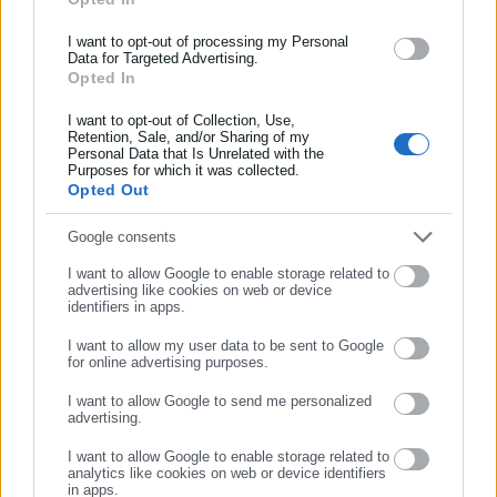
ασφάλισης αλλά και γενικότερης επικαιρότητας από την Ελλάδα
Όλα τα νέα
και όλο τον κόσμο!
I want to opt-out of processing my Personal
Data for Targeted Advertising.
Opted In
Συμπλήρωσε όνομα
Περισσότερα άρθρα
I want to opt-out of Collection, Use,
Retention, Sale, and/or Sharing of my
Personal Data that Is Unrelated with the
Συμπλήρωσε επώνυμο
Purposes for which it was collected.
Opted Out
Συμπλήρωσε email
Google consents
I want to allow Google to enable storage related to
advertising like cookies on web or device
identifiers in apps.
26.04.2013 | 09:27
25.04.2013 | 16:33
Ρουπακιώτης: «Δεν με είχαν
Μετά το Πάσχα η κατάθεση
I want to allow my user data to be sent to Google
ενημερώσει για το
της νέας διάταξης Μανιτάκη
for online advertising purposes.
ΣΥΝΕΧΙΣΤΕ ΣΤΟ WEBSITE
τερατούργημα»
I want to allow Google to send me personalized
advertising.
ΕΓΓΡΑΦΗ
I want to allow Google to enable storage related to
analytics like cookies on web or device identifiers
in apps.