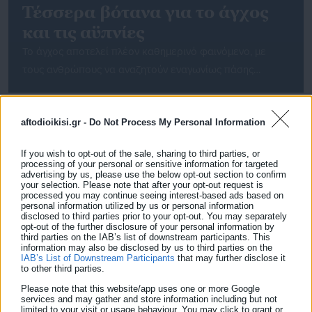
Τέσσερα βότανα για το άγχος
και τις αϋπνίες
Το άγχος αποτελεί πλέον καθημερινό φαινόμενο, με
τους ανθρώπους να αναζητούν εναγωνίως πάσης
φύσεως τρόπους να το καταπολεμήσουν, να
χαλαρώσουν και να αισθανθούν καλύτερα. Άλλοι
aftodioikisi.gr -
Do Not Process My Personal Information
στρέφονται σε σωματικές μεθόδους, όπως η γιόγκα και
οι ασκήσεις αναπνοής, ενώ ορισμένοι ακολουθούν τον
If you wish to opt-out of the sale, sharing to third parties, or
πιο δραστικό τρόπο των φαρμακευτικών λύσεων.
processing of your personal or sensitive information for targeted
advertising by us, please use the below opt-out section to confirm
Τα αγχολυτικά φάρμακα, ωστόσο, όπως και κάθε
your selection. Please note that after your opt-out request is
είδους φάρμακα, εμπεριέχουν ανεπιθύμητες
processed you may continue seeing interest-based ads based on
personal information utilized by us or personal information
παρενέργειες, δυσάρεστες για τον […]
disclosed to third parties prior to your opt-out. You may separately
opt-out of the further disclosure of your personal information by
third parties on the IAB’s list of downstream participants. This
information may also be disclosed by us to third parties on the
IAB’s List of Downstream Participants
that may further disclose it
to other third parties.
02.05.2023 | 11:56
Please note that this website/app uses one or more Google
Οστεοπόρωση: Τα φυσικά βότανα που κάνουν
services and may gather and store information including but not
limited to your visit or usage behaviour. You may click to grant or