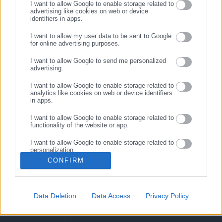
I want to allow Google to enable storage related to
advertising like cookies on web or device
identifiers in apps.
ΣΥΝΕΧΙΣΤΕ ΣΤΟ WEBSITE
I want to allow my user data to be sent to Google
for online advertising purposes.
ΕΓΓΡΑΦΗ
I want to allow Google to send me personalized
advertising.
I want to allow Google to enable storage related to
analytics like cookies on web or device identifiers
in apps.
I want to allow Google to enable storage related to
functionality of the website or app.
Κεντρική
Εκλογές
Διαύγεια
I want to allow Google to enable storage related to
Ευρετήριο ΟΤΑ
Σύνδεσμοι
Ταυτότητα
personalization.
CONFIRM
I want to allow Google to enable storage related to
Διαφήμιση
Επικοινωνία
security, including authentication functionality and
fraud prevention, and other user protection.
Data Deletion
Data Access
Privacy Policy
ΣΤΟΙΧΕΙΑ ΕΠΙΚΟΙΝΩΝΙΑΣ