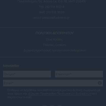
Πανεπιστημίου 56, Αθήνα τ.κ. 106 78, ΜΗΤ: 232416
Τηλ. 210 514 3137-8
Φαξ: 210 512 3020
email:
press@aftodioikisi.gr
ΠΟΛΙΤΙΚΗ ΑΠΟΡΡΗΤΟΥ
Όροι Χρήσης
Πολιτική Cookies
Δήλωση προστασίας προσωπικών δεδομένων
Newsletter
Επιθυμώ να λαμβάνω newsletters (ενημερωτικά δελτία), σύμφωνα με
τους όρους της
Δήλωση Προστασίας Προσωπικών Δεδομένων
στο
παραπάνω e-mail.