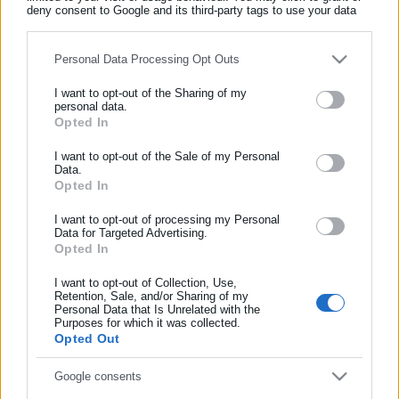
«θαύματα»
deny consent to Google and its third-party tags to use your data
for below specified purposes in below Google consent section.
Personal Data Processing Opt Outs
ΕΓΓΡΑΦΗ NEWSLETTER
I want to opt-out of the Sharing of my
Ενημερωθείτε πρώτοι για ειδήσεις και θέματα από το χώρο της
personal data.
Opted In
Αυτοδιοίκησης, της δημόσιας διοίκησης, της εργασίας, της
ασφάλισης αλλά και γενικότερης επικαιρότητας από την Ελλάδα
I want to opt-out of the Sale of my Personal
και όλο τον κόσμο!
Data.
Opted In
Συμπλήρωσε όνομα
I want to opt-out of processing my Personal
Data for Targeted Advertising.
Opted In
17.08.2020 | 17:30
Συμπλήρωσε επώνυμο
Αφροδισιακά: Τέσσερα βότανα για κορυφαίες
I want to opt-out of Collection, Use,
Retention, Sale, and/or Sharing of my
επιδόσεις
Personal Data that Is Unrelated with the
Purposes for which it was collected.
Συμπλήρωσε email
Opted Out
Τελευταία νέα
Δημοφιλή
Google consents
Όλα τα νέα