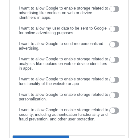
I want to allow Google to enable storage related to
advertising like cookies on web or device
identifiers in apps.
21.07.2015 | 19:10
10.07.2015 | 17:24
I want to allow my user data to be sent to Google
Σύσκεψη στο υπουργείο
Στο πλευρό των πολιτών οι
for online advertising purposes.
Εργασίας: Κανονικά η
βιομηχανίες στον Βόλο-
ΣΥΝΕΧΙΣΤΕ ΣΤΟ WEBSITE
καταβολή των συντάξεων του
Προπληρώνουν μισθούς
I want to allow Google to send me personalized
Αυγούστου
Ιουλίου και Αυγούστου
advertising.
ΕΓΓΡΑΦΗ
I want to allow Google to enable storage related to
analytics like cookies on web or device identifiers
in apps.
I want to allow Google to enable storage related to
functionality of the website or app.
28.05.2015 | 19:06
03.08.2014 | 09:58
I want to allow Google to enable storage related to
Ξεκινούν τον Αύγουστο οι
Στις 10 Αυγούστου η μαγική
personalization.
χρηματοδοτήσεις από το
πανσέληνος του καλοκαιριού
Ευρωπαϊκό Ταμείο
– Οι εκδηλώσεις στους
I want to allow Google to enable storage related to
Επενδύσεων
αρχαιολογικούς χώρους
security, including authentication functionality and
fraud prevention, and other user protection.