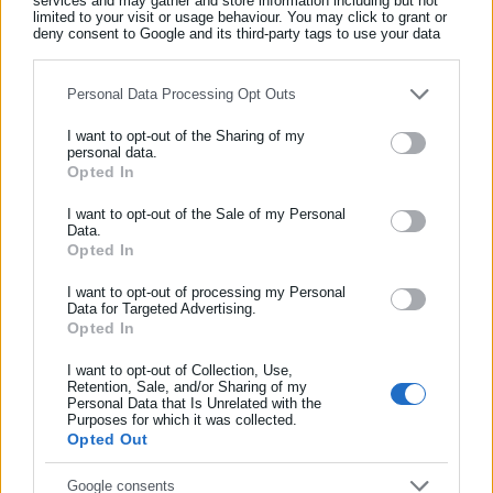
services and may gather and store information including but not
limited to your visit or usage behaviour. You may click to grant or
Τελευταία νέα
Δημοφιλή
deny consent to Google and its third-party tags to use your data
Όλα τα νέα
for below specified purposes in below Google consent section.
Personal Data Processing Opt Outs
I want to opt-out of the Sharing of my
Περισσότερα άρθρα
personal data.
Opted In
ΕΓΓΡΑΦΗ NEWSLETTER
Ενημερωθείτε πρώτοι για ειδήσεις και θέματα από το χώρο της
I want to opt-out of the Sale of my Personal
Data.
Αυτοδιοίκησης, της δημόσιας διοίκησης, της εργασίας, της
Opted In
ασφάλισης αλλά και γενικότερης επικαιρότητας από την Ελλάδα
και όλο τον κόσμο!
I want to opt-out of processing my Personal
Data for Targeted Advertising.
Opted In
Συμπλήρωσε όνομα
28.07.2015 | 10:46
27.07.2015 | 11:09
IKA: Νέο δάνειο 110 εκατ.
Αυτές είναι οι ημερομηνίες
I want to opt-out of Collection, Use,
ευρώ για να πληρώσει τις
πληρωμής των συντάξεων
Retention, Sale, and/or Sharing of my
συντάξεις!
Αυγούστου
Personal Data that Is Unrelated with the
Συμπλήρωσε επώνυμο
Purposes for which it was collected.
Opted Out
Συμπλήρωσε email
Google consents