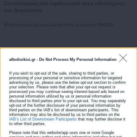
Συνωστισμός στα λιμάνια από τους αδειούχους
του Αυγούστου
aftodioikisi.gr -
Do Not Process My Personal Information
If you wish to opt-out of the sale, sharing to third parties, or
processing of your personal or sensitive information for targeted
advertising by us, please use the below opt-out section to confirm
your selection. Please note that after your opt-out request is
processed you may continue seeing interest-based ads based on
personal information utilized by us or personal information
29.07.2015 | 06:58
disclosed to third parties prior to your opt-out. You may separately
Τρίτο κύμα μέτρων μέσα στον Αύγουστο – Οι
opt-out of the further disclosure of your personal information by
third parties on the IAB’s list of downstream participants. This
δανειστές «ανεβάζουν» το θερμόμετρο με
information may also be disclosed by us to third parties on the
μειώσεις στο μισθολογικό κόστος του Δημοσίου
IAB’s List of Downstream Participants
that may further disclose it
to other third parties.
και άνοιγμα Ασφαλιστικού
Please note that this website/app uses one or more Google