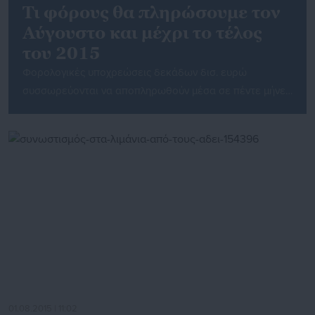
Τι φόρους θα πληρώσουμε τον
Αύγουστο και μέχρι το τέλος
του 2015
Φορολογικές υποχρεώσεις δεκάδων δισ. ευρώ
συσσωρεύονται να αποπληρωθούν μέσα σε πέντε μήνες.
Επιβαρύνσεις που πέρυσι αποπληρώθηκαν σε έξι ή και
οκτώ δόσεις, φέτος θα πρέπει να εξoφληθούν σε
τέσσερις ή πέντε, ενώ κάθε μήνα που θα περνάει από
τον Αύγουστο και μετά, εταιρείες και φυσικά πρόσωπα
θα πρέπει να πληρώνουν τρία ή και τέσσερα
διαφορετικά […]
01.08.2015 | 11:02