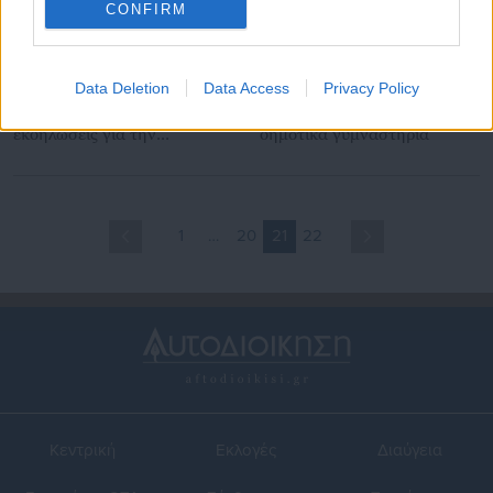
CONFIRM
31.07.2014 | 19:21
24.07.2014 | 17:29
Data Deletion
Data Access
Privacy Policy
Υπουργείο Πολιτισμού:
Δ. Αθηναίων: Θα λειτουργούν
Περισσότερες από 110
και τον Αύγουστο τα
εκδηλώσεις για την
δημοτικά γυμναστήρια
αυγουστιάτικη πανσέληνο
1
…
20
21
22
Κεντρική
Εκλογές
Διαύγεια