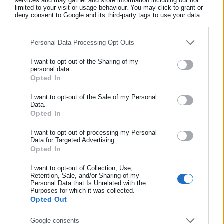
services and may gather and store information including but not
limited to your visit or usage behaviour. You may click to grant or
Τελευταία νέα
Δημοφιλή
deny consent to Google and its third-party tags to use your data
Όλα τα νέα
for below specified purposes in below Google consent section.
Personal Data Processing Opt Outs
I want to opt-out of the Sharing of my
Περισσότερα άρθρα
personal data.
Opted In
ΕΓΓΡΑΦΗ NEWSLETTER
Ενημερωθείτε πρώτοι για ειδήσεις και θέματα από το χώρο της
I want to opt-out of the Sale of my Personal
Data.
Αυτοδιοίκησης, της δημόσιας διοίκησης, της εργασίας, της
Opted In
ασφάλισης αλλά και γενικότερης επικαιρότητας από την Ελλάδα
και όλο τον κόσμο!
I want to opt-out of processing my Personal
Data for Targeted Advertising.
Opted In
Συμπλήρωσε όνομα
26.02.2026 | 13:41
27.03.2025 | 12:54
Θεσσαλονίκη: Δικάζονται
Λαμία: Αρχιμανδρίτης σε
I want to opt-out of Collection, Use,
αρχιμανδρίτης και πρώην
αμόκ έβριζε και χτυπούσε
Retention, Sale, and/or Sharing of my
ιερέας για οικονομική απάτη
αστυνομικούς γιατί του
Personal Data that Is Unrelated with the
Συμπλήρωσε επώνυμο
Purposes for which it was collected.
εκατομμυρίων
πήραν τις πινακίδες
Opted Out
Συμπλήρωσε email
Google consents