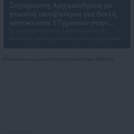
Σύγκρουση Αρχιμανδρίτη με
γνωστή ακτιβίστρια για διπλή
αυτοκτονία 17χρονων στην
Ηλιούπολη
Σε αναβρασμό βρίσκεται η τοπική κοινωνία της
Ηλιούπολης, καθώς μια αδιανόητη κόντρα έχει ξεσπάσει
μεταξύ του Αρχιμανδρίτη Σεραφείμ και της γνωστής
ακτιβίστριας, Χρύσας Δουζένη, στον απόηχο της διπλής
αυτοκτονίας των δύο 17χρονων κοριτσιών στην
Ηλιούπολη. Συγκεκριμένα, όλα ξεκίνησαν λίγες μόλις
ώρες μετά την τραγική είδηση της διπλής αυτοκτονίας
των 17χρονων κοριτσιών στην Ηλιούπολη, όταν ο
Αρχιμανδρίτης […]
18.05.2026 | 08:11