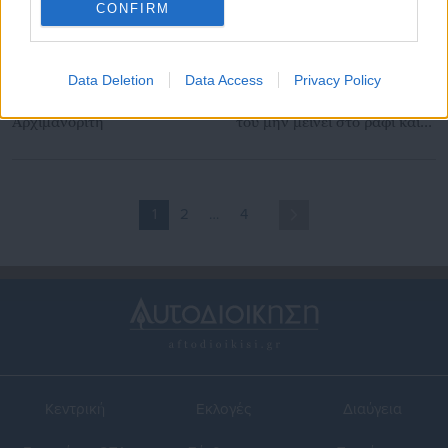
CONFIRM
26.02.2024 | 21:21
19.10.2023 | 11:25
Data Deletion
Data Access
Privacy Policy
Χρηστίδης: Καταγγέλλει
Αρχιμανδρίτης για γάμο
στοχοποίηση από
Κασσελάκη: “Έχει την κάψα
Αρχιμανδρίτη
του μην μείνει στο ράφι και
τον λένε γεροντοκόρη”
1
2
…
4
Κεντρική
Εκλογές
Διαύγεια