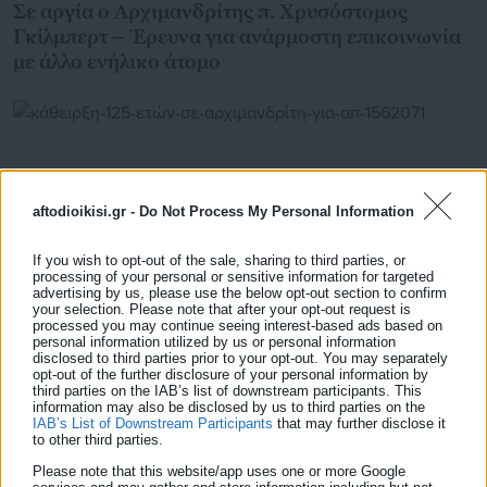
Σε αργία ο Αρχιμανδρίτης π. Χρυσόστομος
Γκίλμπερτ – Έρευνα για ανάρμοστη επικοινωνία
με άλλο ενήλικο άτομο
aftodioikisi.gr -
Do Not Process My Personal Information
If you wish to opt-out of the sale, sharing to third parties, or
processing of your personal or sensitive information for targeted
advertising by us, please use the below opt-out section to confirm
your selection. Please note that after your opt-out request is
processed you may continue seeing interest-based ads based on
personal information utilized by us or personal information
disclosed to third parties prior to your opt-out. You may separately
opt-out of the further disclosure of your personal information by
24.03.2026 | 03:00
third parties on the IAB’s list of downstream participants. This
Κάθειρξη 12,5 ετών σε Αρχιμανδρίτη για απάτη
information may also be disclosed by us to third parties on the
1,5 εκατομμυρίων
IAB’s List of Downstream Participants
that may further disclose it
to other third parties.
Please note that this website/app uses one or more Google