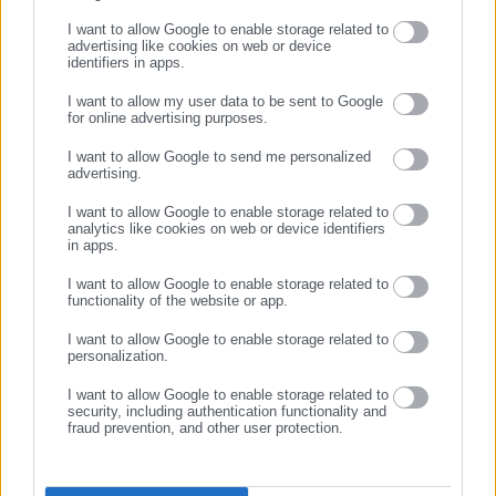
I want to allow Google to enable storage related to
advertising like cookies on web or device
identifiers in apps.
25.02.2025 | 11:21
17.09.2024 | 23:15
I want to allow my user data to be sent to Google
Aρχιμανδρίτης παρίστανε το
Εκοιμήθη ο αρχιμανδρίτης
for online advertising purposes.
γιατρό και εξαπάτησε
Αρσένιος Βαρδαβάς
ΣΥΝΕΧΙΣΤΕ ΣΤΟ WEBSITE
ηλικιωμένη
I want to allow Google to send me personalized
advertising.
ΕΓΓΡΑΦΗ
I want to allow Google to enable storage related to
analytics like cookies on web or device identifiers
in apps.
I want to allow Google to enable storage related to
functionality of the website or app.
03.04.2024 | 19:59
27.02.2024 | 09:53
I want to allow Google to enable storage related to
Μπουνιές και κλωτσιές
Twitter: “Καλό νέο” η εκδίωξη
personalization.
μεταξύ Μητροπολίτη και
του Χρηστίδη από τον
Αρχιμανδρίτη μέσα στην
Αρχιμανδρίτη!
I want to allow Google to enable storage related to
εκκλησία
security, including authentication functionality and
fraud prevention, and other user protection.