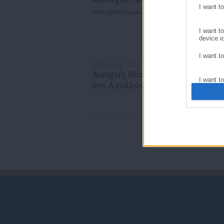
I want t
I want t
device id
I want t
19.12.2022 | 12:13
22
Ανοιχτές θέσεις εργασίας
Α
I want t
στο Απολλώνιον
σ
I want t
function