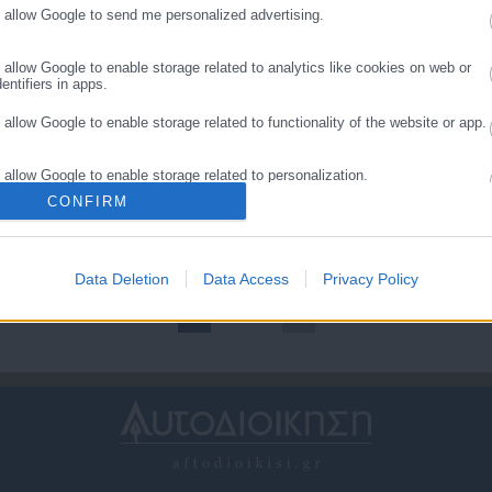
o allow Google to send me personalized advertising.
o allow Google to enable storage related to analytics like cookies on web or
entifiers in apps.
o allow Google to enable storage related to functionality of the website or app.
.07.2022 | 13:40
29.03.2021 | 14:44
νοιχτές θέσεις εργασίας
Προσλήψεις στα
o allow Google to enable storage related to personalization.
το Απολλώνιον
καταστήματα Απολλώνιον
CONFIRM
-Δείτε τις θέσεις
o allow Google to enable storage related to security, including authentication
ality and fraud prevention, and other user protection.
Data Deletion
Data Access
Privacy Policy
1
2