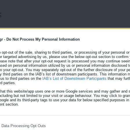
ς
gr -
Do Not Process My Personal Information
o opt-out of the sale, sharing to third parties, or processing of your personal or
or targeted advertising by us, please use the below opt-out section to confirm
29.06.2026 | 16:15
ease note that after your opt-out request is processed you may continue seein
Ανοιχτές θέσεις εργασία
ed on personal information utilized by us or personal information disclosed to
 to your opt-out. You may separately opt-out of the further disclosure of your p
Η ΑΠΟΛΛΩΝΙΟΝ ΑΒΕΕ προσφέρει ευκαιρίες απασχό
y third parties on the IAB’s list of downstream participants. This information
us to third parties on the
IAB’s List of Downstream Participants
that may furt
επιθυμούν να ξεκινήσουν ή να συνεχίσουν δυναμικά 
rd parties.
εξελιχθούν σε μια ηγετική και σταθερά αναπτυσσόμε
that this website/app uses one or more Google services and may gather and s
ας
ncluding but not limited to your visit or usage behaviour. You may click to gra
τροφίμων και εστίασης. Συγκεκριμένα αυτή την περ
ogle and its third-party tags to use your data for below specified purposes in
Απολλώνιον: Πωλητής/Πωλήτρια Barista Ζαχαροπλά
nt section.
για παραγωγή sandwich Υπεύθυνος καταστήματος Ψή
l Data Processing Opt Outs