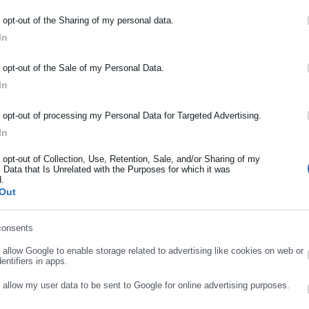
ΡΑΦΗ NEWSLETTER
o opt-out of the Sharing of my personal data.
In
ωθείτε πρώτοι για ειδήσεις και θέματα από το χώρο της Αυτοδιο
μόσιας διοίκησης, της εργασίας, της ασφάλισης αλλά και γενικότερ
o opt-out of the Sale of my Personal Data.
ρότητας από την Ελλάδα και όλο τον κόσμο!
In
ήρωσε όνομα
o opt-out of processing my Personal Data for Targeted Advertising.
In
ήρωσε επώνυμο
o opt-out of Collection, Use, Retention, Sale, and/or Sharing of my
 Data that Is Unrelated with the Purposes for which it was
d.
Out
ρωσε email
consents
.06.2024 | 11:30
04.04.2024 | 14:09
o allow Google to enable storage related to advertising like cookies on web or
νοιχτές θέσεις εργασίας
Ανοιχτές θέσεις εργασίας
entifiers in apps.
το Απολλώνιον
στο Απολλώνιον
ΣΥΝΕΧΙΣΤΕ ΣΤΟ WEBSITE
ΕΓΓΡΑΦΗ
o allow my user data to be sent to Google for online advertising purposes.