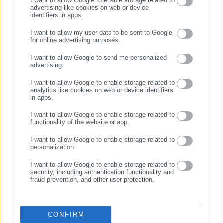
I want to allow Google to enable storage related to
advertising like cookies on web or device
22.05.2026 | 09:27
20.04.2026 | 07:23
identifiers in apps.
Άρειος Πάγος:
Βιολάντα: Ο ιδιοκτήτης ζητά
Επανεξετάζεται η
την αποφυλάκισή του –
I want to allow my user data to be sent to Google
for online advertising purposes.
αποφυλάκιση Γιωτόπουλου
Αντιδρούν οι συγγενείς
ΣΥΝΕΧΙΣΤΕ ΣΤΟ WEBSITE
I want to allow Google to send me personalized
advertising.
ΕΓΓΡΑΦΗ
I want to allow Google to enable storage related to
analytics like cookies on web or device identifiers
in apps.
I want to allow Google to enable storage related to
08.02.2026 | 23:59
06.02.2026 | 16:40
functionality of the website or app.
Βενεζουέλα: Αποφυλάκιση
Αποφυλακίστηκε αρχι-
Γκουανίπα, στενού συμμάχου
βαρόνος ναρκωτικών που
I want to allow Google to enable storage related to
personalization.
της Ματσάδο
συνελήφθη στην Αθήνα
I want to allow Google to enable storage related to
security, including authentication functionality and
fraud prevention, and other user protection.
CONFIRM