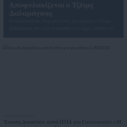
Αποφυλακίζεται ο Τζέιμς
Δαλαμάγκας
Αποφυλακίζεται, ίσως και εντός της ημέρας, ο Τζέιμς
Δαλαμάγκας που είχε συλληφθεί στις αρχές Ιουνίου στο
Αίγιο, για υπόθεση ανθρωποκτονίας στην Αυστραλία.
Όπως ανέφερε στο protothema.gr ο δικηγόρος του κ.
Δαλαμάγκα, Νίκος Αποστολόπουλος, μέχρι να συζητηθεί
από το αρμόδιο συμβούλιο η έκδοση του πελάτη του, ο
τελευταίος θα είναι ελεύθερος με περιοριστικούς
όρους. «Κάναμε αίτηση […]
02.06.2026 | 10:31
Ένωση Δικαστών κατά ΗΠΑ για Γιωτόπουλο: «Η