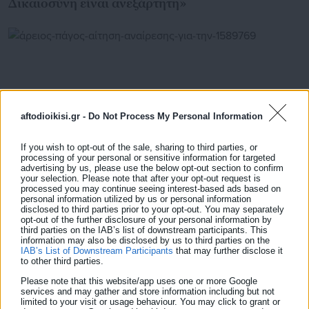
Δικαιοσύνη είναι ανεξάρτητη»
aftodioikisi.gr -
Do Not Process My Personal Information
If you wish to opt-out of the sale, sharing to third parties, or
processing of your personal or sensitive information for targeted
advertising by us, please use the below opt-out section to confirm
your selection. Please note that after your opt-out request is
processed you may continue seeing interest-based ads based on
personal information utilized by us or personal information
25.05.2026 | 13:05
disclosed to third parties prior to your opt-out. You may separately
Άρειος Πάγος: Αίτηση αναίρεσης για την
opt-out of the further disclosure of your personal information by
αποφυλάκιση Γιωτόπουλου
third parties on the IAB’s list of downstream participants. This
information may also be disclosed by us to third parties on the
IAB’s List of Downstream Participants
that may further disclose it
to other third parties.
Please note that this website/app uses one or more Google
Τελευταία νέα
Δημοφιλή
services and may gather and store information including but not
Όλα τα νέα
limited to your visit or usage behaviour. You may click to grant or