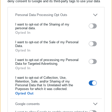
deny consent to Google and its third-party tags to use your data
for below specified purposes in below Google consent section.
Personal Data Processing Opt Outs
Περισσότερα άρθρα
I want to opt-out of the Sharing of my
personal data.
Opted In
ΕΓΓΡΑΦΗ NEWSLETTER
Ενημερωθείτε πρώτοι για ειδήσεις και θέματα από το χώρο της
I want to opt-out of the Sale of my Personal
Data.
Αυτοδιοίκησης, της δημόσιας διοίκησης, της εργασίας, της
Opted In
ασφάλισης αλλά και γενικότερης επικαιρότητας από την Ελλάδα
και όλο τον κόσμο!
I want to opt-out of processing my Personal
Data for Targeted Advertising.
23.05.2026 | 10:16
22.05.2026 | 23:25
Opted In
Συμπλήρωσε όνομα
Η Τουρκία καταδικάζει την
Γιωτόπουλος: Οι πρώτες
αποφυλάκιση Γιωτόπουλου
εικόνες του αρχηγού της
I want to opt-out of Collection, Use,
«17Ν» εκτός φυλακής
Retention, Sale, and/or Sharing of my
Personal Data that Is Unrelated with the
Συμπλήρωσε επώνυμο
Purposes for which it was collected.
Opted Out
Συμπλήρωσε email
Google consents