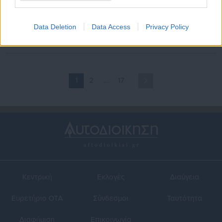
29.12.2025 | 23:59
23.12.2025 | 22:02
Τουρκία: Αποφυλακίστηκε
Αποφυλακίζεται ο
ένας από τους διασημότερους
Μπολσονάρου για να
Data Deletion
Data Access
Privacy Policy
σχολιαστές του Ερντογάν
χειρουργηθεί
1
2
…
17
Κεντρική
Εκλογές
Διαύγεια
Ευρετήριο ΟΤΑ
Σύνδεσμοι
Ταυτότητα
Διαφήμιση
Επικοινωνία