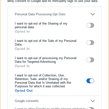
deny consent to Google and its third-party tags to use your data
Όλα τα νέα
for below specified purposes in below Google consent section.
Personal Data Processing Opt Outs
I want to opt-out of the Sharing of my
Περισσότερα άρθρα
personal data.
Opted In
ΕΓΓΡΑΦΗ NEWSLETTER
Ενημερωθείτε πρώτοι για ειδήσεις και θέματα από το χώρο της
I want to opt-out of the Sale of my Personal
Data.
Αυτοδιοίκησης, της δημόσιας διοίκησης, της εργασίας, της
Opted In
ασφάλισης αλλά και γενικότερης επικαιρότητας από την Ελλάδα
και όλο τον κόσμο!
I want to opt-out of processing my Personal
Data for Targeted Advertising.
Opted In
Συμπλήρωσε όνομα
09.05.2026 | 09:02
31.03.2026 | 11:44
Αττική: Σε απόγνωση
Ξαφνικά, ερωτήσεις στη
I want to opt-out of Collection, Use,
δεκάδες νοικοκυριά –
Βουλή για τα καταφύγια – Τι
Retention, Sale, and/or Sharing of my
Personal Data that Is Unrelated with the
Συμπλήρωσε επώνυμο
“Στυγνός εισπράκτορας η
συμβαίνει
Purposes for which it was collected.
ΕΥΔΑΠ – Σιγή ιχθύος από
Opted Out
τον Δήμο”
Συμπλήρωσε email
Google consents
I want to allow Google to enable storage related to