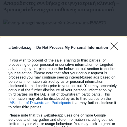
Απαράδεκτες συνθήκες σε ψυχιατρική κλινική –
Άμεσος κίνδυνος για ασθενείς και προσωπικό
aftodioikisi.gr -
Do Not Process My Personal Information
If you wish to opt-out of the sale, sharing to third parties, or
processing of your personal or sensitive information for targeted
advertising by us, please use the below opt-out section to confirm
your selection. Please note that after your opt-out request is
processed you may continue seeing interest-based ads based on
personal information utilized by us or personal information
disclosed to third parties prior to your opt-out. You may separately
opt-out of the further disclosure of your personal information by
23.05.2026 | 20:03
third parties on the IAB’s list of downstream participants. This
Άνιση μεταχείριση των πολιτών στο Μετρό
information may also be disclosed by us to third parties on the
Θεσσαλονίκης – Δείτε τι συμβαίνει
IAB’s List of Downstream Participants
that may further disclose it
to other third parties.
Please note that this website/app uses one or more Google
services and may gather and store information including but not
limited to your visit or usage behaviour. You may click to grant or
Τελευταία νέα
Δημοφιλή