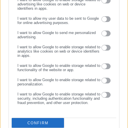
advertising like cookies on web or device
identifiers in apps.
20.03.2026 | 07:01
08.09.2025 | 22:16
I want to allow my user data to be sent to Google
ΟΤΑ: Καθυστερήσεις και
Δημιουργήθηκε νέο πολιτικό
for online advertising purposes.
δυσλειτουργίες στην
κόμμα από ανεξάρτητο
ΣΥΝΕΧΙΣΤΕ ΣΤΟ WEBSITE
αξιολόγηση – “Πώς
βουλευτή
I want to allow Google to send me personalized
advertising.
διασφαλίζεται η αξιοκρατία;”
ΕΓΓΡΑΦΗ
I want to allow Google to enable storage related to
analytics like cookies on web or device identifiers
in apps.
I want to allow Google to enable storage related to
functionality of the website or app.
05.03.2025 | 19:30
29.03.2017 | 10:44
I want to allow Google to enable storage related to
Εντάχθηκε στην ΚΟ του
Προσχωρεί στη Δημοκρατική
personalization.
ΠΑΣΟΚ ο Πέτρος Παππάς
Συμπαράταξη ο ανεξάρτητος
βουλευτής Κώστας
I want to allow Google to enable storage related to
security, including authentication functionality and
Μπαργιώτας
fraud prevention, and other user protection.
CONFIRM