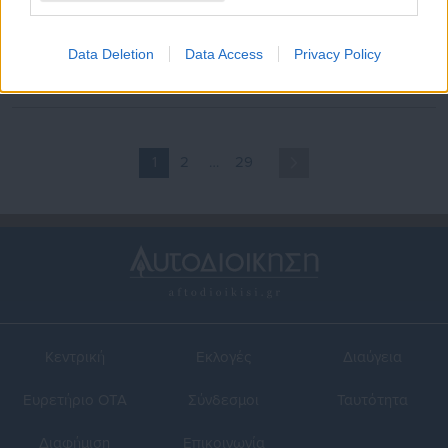
10.09.2025 | 19:51
21.08.2025 | 10:00
Αναστολή των απεργιακών
Αναστολή λειτουργίας για 38
κινητοποιήσεων στον Ρ/Σ
σχολεία στην Ήπειρο
Data Deletion
Data Access
Privacy Policy
105,5 ΣΤΟ ΚΟΚΚΙΝΟ
1
2
…
29
Κεντρική
Εκλογές
Διαύγεια
Ευρετήριο ΟΤΑ
Σύνδεσμοι
Ταυτότητα
Διαφήμιση
Επικοινωνία