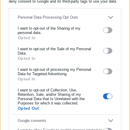
deny consent to Google and its third-party tags to use your data
for below specified purposes in below Google consent section.
Personal Data Processing Opt Outs
Περισσότερα άρθρα
I want to opt-out of the Sharing of my
personal data.
Opted In
ΕΓΓΡΑΦΗ NEWSLETTER
Ενημερωθείτε πρώτοι για ειδήσεις και θέματα από το χώρο της
I want to opt-out of the Sale of my Personal
Data.
Αυτοδιοίκησης, της δημόσιας διοίκησης, της εργασίας, της
Opted In
ασφάλισης αλλά και γενικότερης επικαιρότητας από την Ελλάδα
και όλο τον κόσμο!
I want to opt-out of processing my Personal
Data for Targeted Advertising.
21.03.2026 | 13:31
09.02.2026 | 21:48
Opted In
Συμπλήρωσε όνομα
Κλείνει μετά απο 82 χρόνια η
Ισπανία: Ανεστάλη η
αρχαιότερη εφημερίδα της
τριήμερη απεργία των
I want to opt-out of Collection, Use,
Ηπείρου
μηχανοδηγών – Τι
Retention, Sale, and/or Sharing of my
συμφωνήθηκε με τις Αρχές
Personal Data that Is Unrelated with the
Συμπλήρωσε επώνυμο
Purposes for which it was collected.
Opted Out
Συμπλήρωσε email
Google consents