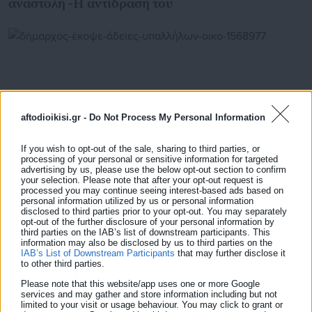
αναστολή -Η αντίδρασή του
aftodioikisi.gr -
Do Not Process My Personal Information
If you wish to opt-out of the sale, sharing to third parties, or
processing of your personal or sensitive information for targeted
advertising by us, please use the below opt-out section to confirm
your selection. Please note that after your opt-out request is
processed you may continue seeing interest-based ads based on
personal information utilized by us or personal information
07.04.2026 | 23:14
disclosed to third parties prior to your opt-out. You may separately
Δήμαρχος έκοψε άδειες υπαλλήλων οικονομικής
opt-out of the further disclosure of your personal information by
υπηρεσίας για λόγους… “επιτάχυνσης”
third parties on the IAB’s list of downstream participants. This
information may also be disclosed by us to third parties on the
IAB’s List of Downstream Participants
that may further disclose it
to other third parties.
Please note that this website/app uses one or more Google
Τελευταία νέα
Δημοφιλή
services and may gather and store information including but not
Όλα τα νέα
limited to your visit or usage behaviour. You may click to grant or