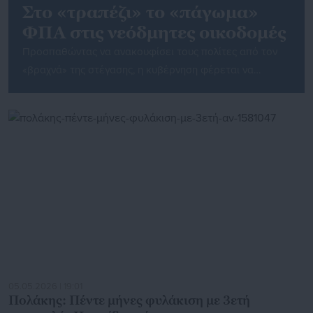
Στο «τραπέζι» το «πάγωμα»
ΦΠΑ στις νεόδμητες οικοδομές
Προσπαθώντας να ανακουφίσει τους πολίτες από τον
«βραχνά» της στέγασης, η κυβέρνηση φέρεται να
προχωρά σε «πάγωμα» του ΦΠΑ στις νεόδμητες
οικοδομές, για ακόμη ένα χρόνο, και την αναστολή του
φόρου υπεραξίας 15% στις μεταβιβάσεις ακινήτων, με το
ενδεχόμενο κατάργησης του φόρου να είναι ορατό. Ο
ΦΠΑ επιβαρύνει το κόστος στέγασης των πολιτών στην
Ελλάδα […]
05.05.2026 | 19:01
Πολάκης: Πέντε μήνες φυλάκιση με 3ετή