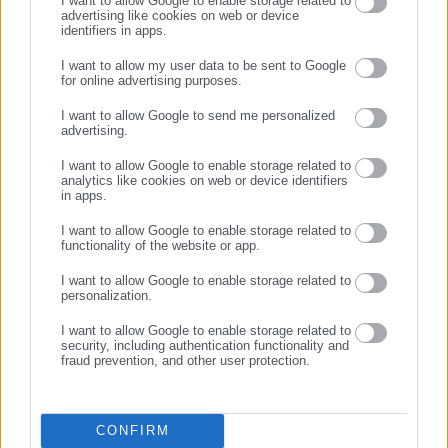
I want to allow Google to enable storage related to
advertising like cookies on web or device
25.11.2025 | 15:28
22.10.2025 | 13:09
identifiers in apps.
Γαλλία: Ζητά τρίμηνη
Εκατοντάδες επιστήμονες
αναστολή λειτουργίας της
ζητούν να σταματήσει η
I want to allow my user data to be sent to Google
for online advertising purposes.
Shein
ανάπτυξη της τεχνητής
ΣΥΝΕΧΙΣΤΕ ΣΤΟ WEBSITE
υπερνοημοσύνης
I want to allow Google to send me personalized
advertising.
ΕΓΓΡΑΦΗ
I want to allow Google to enable storage related to
analytics like cookies on web or device identifiers
in apps.
I want to allow Google to enable storage related to
22.10.2025 | 02:00
30.09.2025 | 14:10
functionality of the website or app.
Volkswagen: Παγώνει η
ΗΠΑ: Το Youtube πληρώνει
παραγωγή των Golf και
ακριβά την αναστολή
I want to allow Google to enable storage related to
personalization.
Tiguan προσωρινά
λογαριασμών του Τραμπ
I want to allow Google to enable storage related to
security, including authentication functionality and
fraud prevention, and other user protection.
CONFIRM