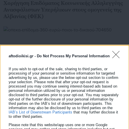
Χορήγηση Επιδόματος Κοινωνικής Αλληλεγγύης
Ανασφάλιστων Υπερήλικων στους ομογενείς της
Αλβανίας (ΦΕΚ)
aftodioikisi.gr -
Do Not Process My Personal Information
If you wish to opt-out of the sale, sharing to third parties, or
processing of your personal or sensitive information for targeted
advertising by us, please use the below opt-out section to confirm
your selection. Please note that after your opt-out request is
processed you may continue seeing interest-based ads based on
personal information utilized by us or personal information
disclosed to third parties prior to your opt-out. You may separately
opt-out of the further disclosure of your personal information by
08.08.2020 | 23:57
third parties on the IAB’s list of downstream participants. This
ΟΠΕΚΑ: Επίδομα 360 ευρώ – Ποιοι το
information may also be disclosed by us to third parties on the
δικαιούνται (απόφαση)
IAB’s List of Downstream Participants
that may further disclose it
to other third parties.
Please note that this website/app uses one or more Google