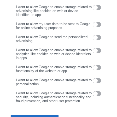
I want to allow Google to enable storage related to
advertising like cookies on web or device
identifiers in apps.
28.12.2018 | 15:55
20.08.2018 | 14:21
I want to allow my user data to be sent to Google
ΟΠΕΚΑ: Επιχορηγείται με
Yπ. Εργασίας: Έκτακτη
for online advertising purposes.
145 εκατ. ευρώ για παροχές
οικονομική ενίσχυση σε
ΣΥΝΕΧΙΣΤΕ ΣΤΟ WEBSITE
σε ανασφάλιστους
πυρόπληκτους
I want to allow Google to send me personalized
υπερήλικες
ανασφάλιστους υπερήλικες
advertising.
ΕΓΓΡΑΦΗ
I want to allow Google to enable storage related to
analytics like cookies on web or device identifiers
in apps.
I want to allow Google to enable storage related to
functionality of the website or app.
18.12.2017 | 13:18
23.03.2017 | 12:22
I want to allow Google to enable storage related to
ΟΓΑ-Κοινωνικό Μέρισμα:
Φωτίου: Τι απαντά για
personalization.
Αίτηση για ανασφάλιστους
καθυστέρηση έγκρισης
υπερήλικες άνω των 67 ετών
αιτήσεων του ΚΕΑ
I want to allow Google to enable storage related to
ανασφάλιστων υπερηλίκων
security, including authentication functionality and
fraud prevention, and other user protection.