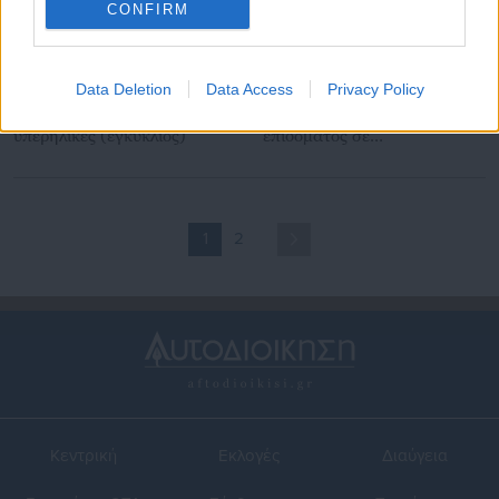
CONFIRM
07.12.2016 | 23:00
09.09.2016 | 00:31
Data Deletion
Data Access
Privacy Policy
ΟΓΑ: Επίδομα μέχρι 360
ΟΓΑ: 2.500 αιτήσεις για
ευρώ σε ανασφάλιστους
επαναχορήγηση του
υπερήλικες (εγκύκλιος)
επιδόματος σε
ανασφάλιστους υπερήλικες
1
2
Κεντρική
Εκλογές
Διαύγεια