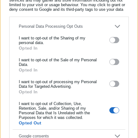
services and may gather and store information including but not
limited to your visit or usage behaviour. You may click to grant or
Τελευταία νέα
Δημοφιλή
deny consent to Google and its third-party tags to use your data
Όλα τα νέα
for below specified purposes in below Google consent section.
Personal Data Processing Opt Outs
I want to opt-out of the Sharing of my
Περισσότερα άρθρα
personal data.
Opted In
ΕΓΓΡΑΦΗ NEWSLETTER
Ενημερωθείτε πρώτοι για ειδήσεις και θέματα από το χώρο της
I want to opt-out of the Sale of my Personal
Data.
Αυτοδιοίκησης, της δημόσιας διοίκησης, της εργασίας, της
Opted In
ασφάλισης αλλά και γενικότερης επικαιρότητας από την Ελλάδα
και όλο τον κόσμο!
I want to opt-out of processing my Personal
Data for Targeted Advertising.
Opted In
Συμπλήρωσε όνομα
09.07.2020 | 16:37
30.12.2019 | 23:53
Πληρωμή των επιδομάτων
Πληρωμή επιδόματος
I want to opt-out of Collection, Use,
για τους ανασφάλιστους
ανασφάλιστων υπερήλικων
Retention, Sale, and/or Sharing of my
υπερήλικες
(έγγραφο)
Personal Data that Is Unrelated with the
Συμπλήρωσε επώνυμο
Purposes for which it was collected.
Opted Out
Συμπλήρωσε email
Google consents