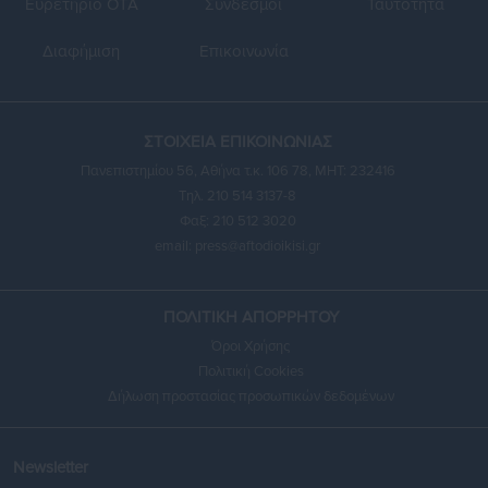
Ευρετήριο ΟΤΑ
Σύνδεσμοι
Ταυτότητα
Διαφήμιση
Επικοινωνία
ΣΤΟΙΧΕΙΑ ΕΠΙΚΟΙΝΩΝΙΑΣ
Πανεπιστημίου 56, Αθήνα τ.κ. 106 78, ΜΗΤ: 232416
Τηλ. 210 514 3137-8
Φαξ: 210 512 3020
email:
press@aftodioikisi.gr
ΠΟΛΙΤΙΚΗ ΑΠΟΡΡΗΤΟΥ
Όροι Χρήσης
Πολιτική Cookies
Δήλωση προστασίας προσωπικών δεδομένων
Newsletter