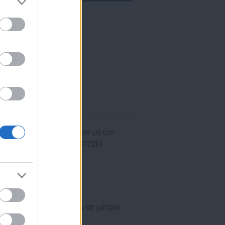
ίκησης,
ης
10.03.2026 | 09:03
Κυβέρνηση: Όχι σε μέτρα
η
τύπου fuel pass