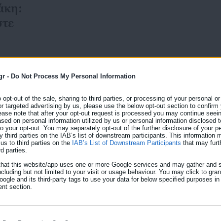
άκη:
στε
η
gr -
Do Not Process My Personal Information
o opt-out of the sale, sharing to third parties, or processing of your personal or
30.05.2026 | 20:14
or targeted advertising by us, please use the below opt-out section to confirm
Η ακρίβεια μετατρέπει τι
ease note that after your opt-out request is processed you may continue seein
ed on personal information utilized by us or personal information disclosed to
διακοπές σε πολυτέλεια
 to your opt-out. You may separately opt-out of the further disclosure of your p
y third parties on the IAB’s list of downstream participants. This information
Οι μισοί Έλληνες δηλώνουν πως δεν σκοπεύουν να κ
us to third parties on the
IAB’s List of Downstream Participants
that may furt
rd parties.
αυξημένο κόστος σε μετακινήσεις, διαμονή και εστία
that this website/app uses one or more Google services and may gather and s
οικογενειακούς προϋπολογισμούς. Για αρκετά νοικοκ
ncluding but not limited to your visit or usage behaviour. You may click to gra
Θεό,
ogle and its third-party tags to use your data for below specified purposes in
αναμένεται πιο περιορισμένο και οικονομικά πιεσμέν
nt section.
παλαιότερα θεωρούνταν δεδομένες για πολλές οικογέ
πολυτέλεια. Ακόμη και μια […]