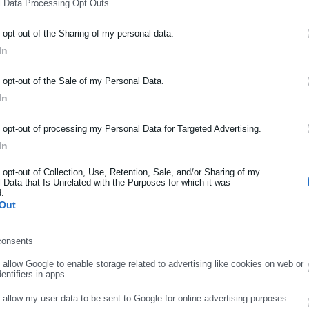
l Data Processing Opt Outs
o opt-out of the Sharing of my personal data.
ΡΑΦΗ NEWSLETTER
In
ωθείτε πρώτοι για ειδήσεις και θέματα από το χώρο της Αυτοδιο
μόσιας διοίκησης, της εργασίας, της ασφάλισης αλλά και γενικότερ
o opt-out of the Sale of my Personal Data.
ρότητας από την Ελλάδα και όλο τον κόσμο!
In
ήρωσε όνομα
o opt-out of processing my Personal Data for Targeted Advertising.
In
ήρωσε επώνυμο
o opt-out of Collection, Use, Retention, Sale, and/or Sharing of my
 Data that Is Unrelated with the Purposes for which it was
d.
Out
ρωσε email
consents
o allow Google to enable storage related to advertising like cookies on web or
.03.2026 | 13:39
19.03.2026 | 12:40
entifiers in apps.
ΥΡΙΖΑ: «Επιδοματική
Τέσσερις τροπολογίες του
οροϊδία» τα μέτρα
ΣΥΡΙΖΑ-ΠΣ για την πάταξ
o allow my user data to be sent to Google for online advertising purposes.
ΣΥΝΕΧΙΣΤΕ ΣΤΟ WEBSITE
ΕΓΓΡΑΦΗ