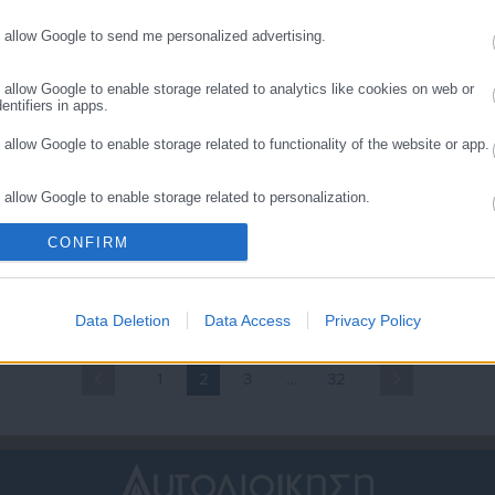
ητσοτάκη
της ακρίβειας
o allow Google to send me personalized advertising.
o allow Google to enable storage related to analytics like cookies on web or
entifiers in apps.
o allow Google to enable storage related to functionality of the website or app.
o allow Google to enable storage related to personalization.
.01.2026 | 07:30
24.01.2026 | 13:29
νας πρώην
Νέος e-katanalotis για
CONFIRM
ποκεντρωμένος για την
σύγκριση τιμών σε Ελλάδα
o allow Google to enable storage related to security, including authentication
ality and fraud prevention, and other user protection.
κρίβεια
και εξωτερικό
Data Deletion
Data Access
Privacy Policy
1
2
3
…
32