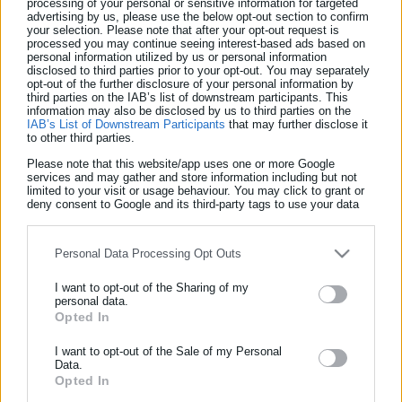
processing of your personal or sensitive information for targeted
Πώς Μητσάρας & Βαγγέλας
advertising by us, please use the below opt-out section to confirm
your selection. Please note that after your opt-out request is
«γείωσαν» 63 συμβασιούχους
processed you may continue seeing interest-based ads based on
personal information utilized by us or personal information
Την περασμένη Πέμπτη διαβάσατε στην ιστοσελίδα με
disclosed to third parties prior to your opt-out. You may separately
opt-out of the further disclosure of your personal information by
την οποία συνεργάζομαι το ρεπορτάζ για την ακύρωση,
third parties on the IAB’s list of downstream participants. This
information may also be disclosed by us to third parties on the
κατά πλειοψηφία (ψήφισε αρνητικά η «γαλάζια»
IAB’s List of Downstream Participants
that may further disclose it
αντιπολίτευση), απόφασης του δημοτικού συμβουλίου
to other third parties.
Καλλιθέας για τη μονιμοποίηση 63 συμβασιούχων. Αυτό
Please note that this website/app uses one or more Google
services and may gather and store information including but not
ΕΓΓΡΑΦΗ NEWSLETTER
Τελευταία νέα
Δημοφιλή
που δεν διαβάσατε είναι το (πλούσιο) παρασκήνιο που
limited to your visit or usage behaviour. You may click to grant or
Όλα τα νέα
deny consent to Google and its third-party tags to use your data
προηγήθηκε για να φτάσει ο φίλος μου ο
Ενημερωθείτε πρώτοι για ειδήσεις και θέματα από το χώρο της
for below specified purposes in below Google consent section.
Αποκεντρωμένος Gregory (παλιός βλαχοminister
Αυτοδιοίκησης, της δημόσιας διοίκησης, της εργασίας, της
ασφάλισης αλλά και γενικότερης επικαιρότητας από την Ελλάδα
Χαλανδρίου) Ζαφειρόπουλος […]
Personal Data Processing Opt Outs
και όλο τον κόσμο!
I want to opt-out of the Sharing of my
personal data.
Συμπλήρωσε όνομα
Opted In
I want to opt-out of the Sale of my Personal
Data.
Συμπλήρωσε επώνυμο
Opted In