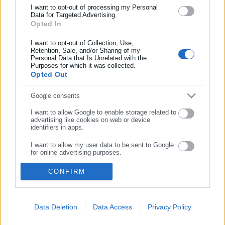
I want to opt-out of processing my Personal
Data for Targeted Advertising.
Συμπλήρωσε email
Κεντρική
Εκλογές
Διαύγεια
Opted In
Ευρετήριο ΟΤΑ
Σύνδεσμοι
Ταυτότητα
I want to opt-out of Collection, Use,
Retention, Sale, and/or Sharing of my
Personal Data that Is Unrelated with the
Διαφήμιση
Επικοινωνία
Purposes for which it was collected.
Opted Out
ΣΥΝΕΧΙΣΤΕ ΣΤΟ WEBSITE
Google consents
ΕΓΓΡΑΦΗ
ΣΤΟΙΧΕΙΑ ΕΠΙΚΟΙΝΩΝΙΑΣ
I want to allow Google to enable storage related to
Πανεπιστημίου 56, Αθήνα τ.κ. 106 78, ΜΗΤ: 232416
advertising like cookies on web or device
identifiers in apps.
Τηλ. 210 514 3137-8
Φαξ: 210 512 3020
I want to allow my user data to be sent to Google
for online advertising purposes.
email:
press@aftodioikisi.gr
I want to allow Google to send me personalized
CONFIRM
advertising.
ΠΟΛΙΤΙΚΗ ΑΠΟΡΡΗΤΟΥ
I want to allow Google to enable storage related to
Όροι Χρήσης
analytics like cookies on web or device identifiers
Data Deletion
Data Access
Privacy Policy
in apps.
Πολιτική Cookies
Δήλωση προστασίας προσωπικών δεδομένων