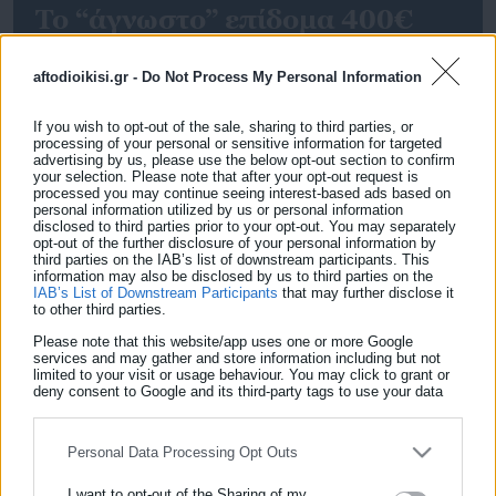
Το “άγνωστο” επίδομα 400€
που δίνεται χωρίς κριτήρια
(δικαιούχοι)
aftodioikisi.gr -
Do Not Process My Personal Information
Υπάρχει ένα επίδομα του ΟΠΕΚΑ που δίνεται σε
If you wish to opt-out of the sale, sharing to third parties, or
συγκεκριμένες ομάδες ανθρώπων και έχει ύψος κοντά
processing of your personal or sensitive information for targeted
advertising by us, please use the below opt-out section to confirm
στα 400 ευρώ. Δεν το γνωρίζουν πολλοί. Μάλιστα
your selection. Please note that after your opt-out request is
processed you may continue seeing interest-based ads based on
πρόσφατα, έχει διευρυνθεί και το θεσμικό πλαίσιο
personal information utilized by us or personal information
disclosed to third parties prior to your opt-out. You may separately
χορήγησής του Συγκεκριμένα, η ΚΥΑ 6133/2025 (ΦΕΚ Β’
opt-out of the further disclosure of your personal information by
2086/2025) ορίζει, σε αντίθεση με το παρελθόν, πως
third parties on the IAB’s list of downstream participants. This
information may also be disclosed by us to third parties on the
πλέον δεν υφίστανται ηλικιακά κριτήρια, με μόνη
IAB’s List of Downstream Participants
that may further disclose it
to other third parties.
προϋπόθεση ο […]
Please note that this website/app uses one or more Google
services and may gather and store information including but not
limited to your visit or usage behaviour. You may click to grant or
deny consent to Google and its third-party tags to use your data
for below specified purposes in below Google consent section.
ΕΓΓΡΑΦΗ NEWSLETTER
Personal Data Processing Opt Outs
Ενημερωθείτε πρώτοι για ειδήσεις και θέματα από το χώρο της
Αυτοδιοίκησης, της δημόσιας διοίκησης, της εργασίας, της
28.06.2019 | 17:08
I want to opt-out of the Sharing of my