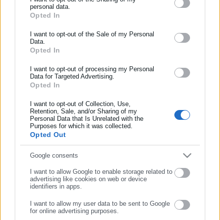
Με μισθό 391,32 ευρώ περίπου τρεις στους δέκα
ασφάλισης αλλά και γενικότερης επικαιρότητας από την Ελλάδα
personal data.
εργαζόμενοι
Opted In
και όλο τον κόσμο!
I want to opt-out of the Sale of my Personal
Συμπλήρωσε όνομα
Data.
Opted In
Τελευταία νέα
Δημοφιλή
Όλα τα νέα
I want to opt-out of processing my Personal
Συμπλήρωσε επώνυμο
Data for Targeted Advertising.
Opted In
I want to opt-out of Collection, Use,
Συμπλήρωσε email
Retention, Sale, and/or Sharing of my
Personal Data that Is Unrelated with the
Purposes for which it was collected.
Opted Out
Google consents
ΣΥΝΕΧΙΣΤΕ ΣΤΟ WEBSITE
I want to allow Google to enable storage related to
advertising like cookies on web or device
identifiers in apps.
ΕΓΓΡΑΦΗ
Κεντρική
Εκλογές
Διαύγεια
I want to allow my user data to be sent to Google
for online advertising purposes.
Ευρετήριο ΟΤΑ
Σύνδεσμοι
Ταυτότητα