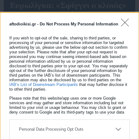
Ευρωλίγκα: «Σφίγγει ο κλοιός»
για Παναθηναϊκό – Έσπασε το
σερί στη Σόφια (αποτελέσματα
aftodioikisi.gr -
Do Not Process My Personal Information
& βαθμολογία)
Η Χάποελ έβαλε τέλος στο σερί 4 νικών που έτρεχε ο
If you wish to opt-out of the sale, sharing to third parties, or
Παναθηναϊκός, επικρατώντας με 92-88 σε μεταξύ τους
processing of your personal or sensitive information for targeted
advertising by us, please use the below opt-out section to confirm
αγώνα για την 35η αγωνιστική της Ευρωλίγκας. Οι
your selection. Please note that after your opt-out request is
πράσινοι πέταξαν στα σκουπίδια μια τεράστια ευκαιρία
processed you may continue seeing interest-based ads based on
personal information utilized by us or personal information
σε ματς που βρέθηκαν στο +12. Άστοχος στις τελευταίες
disclosed to third parties prior to your opt-out. You may separately
opt-out of the further disclosure of your personal information by
φάσεις του ματς ο Κέντρικ Ναν. Η ομάδα του Δημήτρη
third parties on the IAB’s list of downstream participants. This
Ιτούδη ανέβηκε στο […]
information may also be disclosed by us to third parties on the
IAB’s List of Downstream Participants
that may further disclose it
to other third parties.
Please note that this website/app uses one or more Google
services and may gather and store information including but not
limited to your visit or usage behaviour. You may click to grant or
deny consent to Google and its third-party tags to use your data
for below specified purposes in below Google consent section.
ΕΓΓΡΑΦΗ NEWSLETTER
Personal Data Processing Opt Outs
Ενημερωθείτε πρώτοι για ειδήσεις και θέματα από το χώρο της
01.04.2026 | 23:34