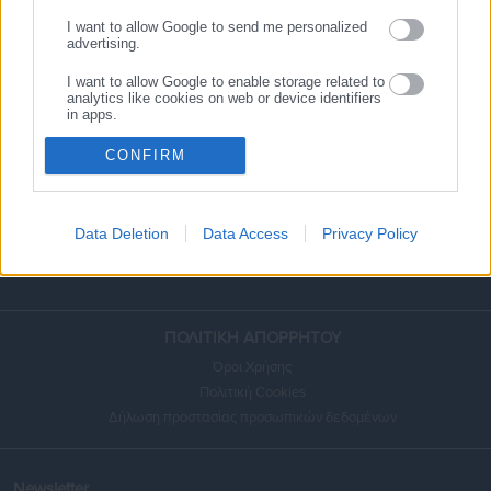
Ευρετήριο ΟΤΑ
Σύνδεσμοι
Ταυτότητα
I want to allow Google to send me personalized
advertising.
Διαφήμιση
Επικοινωνία
I want to allow Google to enable storage related to
analytics like cookies on web or device identifiers
in apps.
I want to allow Google to enable storage related to
CONFIRM
ΣΤΟΙΧΕΙΑ ΕΠΙΚΟΙΝΩΝΙΑΣ
functionality of the website or app.
Πανεπιστημίου 56, Αθήνα τ.κ. 106 78, ΜΗΤ: 232416
I want to allow Google to enable storage related to
Τηλ. 210 514 3137-8
personalization.
Data Deletion
Data Access
Privacy Policy
Φαξ: 210 512 3020
I want to allow Google to enable storage related to
email:
press@aftodioikisi.gr
security, including authentication functionality and
fraud prevention, and other user protection.
ΠΟΛΙΤΙΚΗ ΑΠΟΡΡΗΤΟΥ
Όροι Χρήσης
Πολιτική Cookies
Δήλωση προστασίας προσωπικών δεδομένων
Newsletter