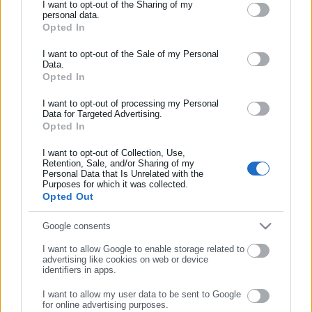
Αυτοδιοίκησης, της δημόσιας διοίκησης, της εργασίας, της
I want to opt-out of the Sharing of my
Ευρωλίγκα: Κοιλιά η Φενέρ στην τελική ευθεία –
personal data.
ασφάλισης αλλά και γενικότερης επικαιρότητας από την Ελλάδα
Ήττα από Μπάγερν (αποτελέσματα &
Opted In
και όλο τον κόσμο!
βαθμολογία)
I want to opt-out of the Sale of my Personal
Συμπλήρωσε όνομα
Data.
Opted In
Τελευταία νέα
Δημοφιλή
I want to opt-out of processing my Personal
Συμπλήρωσε επώνυμο
Όλα τα νέα
Data for Targeted Advertising.
Opted In
I want to opt-out of Collection, Use,
Συμπλήρωσε email
Retention, Sale, and/or Sharing of my
Personal Data that Is Unrelated with the
Purposes for which it was collected.
Opted Out
Google consents
ΣΥΝΕΧΙΣΤΕ ΣΤΟ WEBSITE
I want to allow Google to enable storage related to
advertising like cookies on web or device
identifiers in apps.
ΕΓΓΡΑΦΗ
I want to allow my user data to be sent to Google
Κεντρική
Εκλογές
Διαύγεια
for online advertising purposes.