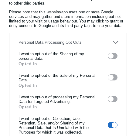
to other third parties.
Ηράκλειο,
Ηρακλείου
Please note that this website/app uses one or more Google
services and may gather and store information including but not
Πλήρης Απασχόληση
limited to your visit or usage behaviour. You may click to grant or
Περισσότερα
deny consent to Google and its third-party tags to use your data
for below specified purposes in below Google consent section.
Εργάτες Αποθήκης στο νέο Κέντρο Διανομής στον
Ασπρόπυργο
Αίτηση Πρόσληψης
Personal Data Processing Opt Outs
Ασπρόπυργος,
Δυτικής Αττικής
I want to opt-out of the Sharing of my
personal data.
Opted In
ΕΓΓΡΑΦΗ NEWSLETTER
Ενημερωθείτε πρώτοι για ειδήσεις και θέματα από το χώρο της
I want to opt-out of the Sale of my Personal
Πλήρης Απασχόληση
Data.
Αυτοδιοίκησης, της δημόσιας διοίκησης, της εργασίας, της
Opted In
Περισσότερα
ασφάλισης αλλά και γενικότερης επικαιρότητας από την Ελλάδα
Εργάτες Αποθήκης στο Κέντρο Διανομής
και όλο τον κόσμο!
I want to opt-out of processing my Personal
Δρυμού
Αίτηση Πρόσληψης
Data for Targeted Advertising.
Opted In
Συμπλήρωσε όνομα
Δρυμός,
Θεσσαλονίκης
I want to opt-out of Collection, Use,
Πλήρης Απασχόληση
Retention, Sale, and/or Sharing of my
Περισσότερα
Personal Data that Is Unrelated with the
Συμπλήρωσε επώνυμο
Purposes for which it was collected.