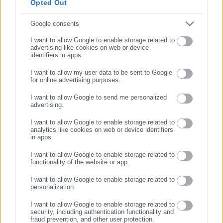
Opted Out
Συμπλήρωσε email
Google consents
I want to allow Google to enable storage related to
advertising like cookies on web or device
identifiers in apps.
I want to allow my user data to be sent to Google
for online advertising purposes.
ΣΥΝΕΧΙΣΤΕ ΣΤΟ WEBSITE
I want to allow Google to send me personalized
advertising.
ΕΓΓΡΑΦΗ
I want to allow Google to enable storage related to
Aftodioikisi News
analytics like cookies on web or device identifiers
in apps.
Η aftodioikisi.gr είναι η βασική Διαδικτυακή πύλη για τους
ΟΤΑ, το Δημόσιο και την Εργασία στην Ελλάδα,
I want to allow Google to enable storage related to
λειτουργώντας από τον Απρίλιο του 2008 ως πηγή έγκυρης
functionality of the website or app.
και συνεχούς ροής ενημέρωσης με ειδήσεις και θέματα από
I want to allow Google to enable storage related to
το χώρο της Αυτοδιοίκησης, της Δημόσιας Διοίκησης, της
personalization.
Εργασίας, της Ασφάλισης αλλά και γενικότερης
Περισσότερα
I want to allow Google to enable storage related to
επικαιρότητας από την Ελλάδα και όλο τον κόσμο. Τον Μάιο
security, including authentication functionality and
του 2010, μόλις δύο χρόνια μετά την έναρξη της λειτουργίας
fraud prevention, and other user protection.
Tags:
ΘΕΣΕΙΣ ΕΡΓΑΣΙΑΣ,
ΠΡΟΣΛΗΨΕΙΣ,
ΣΚΛΑΒΕΝΙΤΗΣ