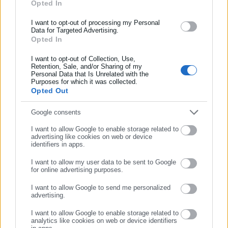
Opted In
ασφάλισης αλλά και γενικότερης επικαιρότητας από την Ελλάδα
και όλο τον κόσμο!
I want to opt-out of processing my Personal
Data for Targeted Advertising.
Opted In
Συμπλήρωσε όνομα
Προτεινόμενα άρθρα
I want to opt-out of Collection, Use,
Retention, Sale, and/or Sharing of my
Personal Data that Is Unrelated with the
Συμπλήρωσε επώνυμο
Purposes for which it was collected.
Opted Out
Συμπλήρωσε email
Google consents
I want to allow Google to enable storage related to
09.08.2026 | 09:53
09.08.2026 | 09:06
advertising like cookies on web or device
Νέος Κώδικας Ιδιοκτησίας
Τουρισμός για Όλους: Ποια
identifiers in apps.
στις πολυκατοικίες: Αλλαγές
ΑΦΜ υποβάλλουν σήμερα
σε κοινόχρηστα,
αιτήσεις
I want to allow my user data to be sent to Google
διαμερίσματα, λήψη
for online advertising purposes.
ΣΥΝΕΧΙΣΤΕ ΣΤΟ WEBSITE
αποφάσεων
Σχετικά άρθρα
I want to allow Google to send me personalized
advertising.
ΕΓΓΡΑΦΗ
I want to allow Google to enable storage related to
analytics like cookies on web or device identifiers