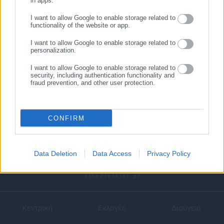
in apps.
I want to allow Google to enable storage related to
functionality of the website or app.
I want to allow Google to enable storage related to
18.05.2018 | 11:12
17.05.2018 | 16:21
personalization.
Προσλήψεις 20 ατόμων στο
ΔΕΗ: Πρόσληψη έκτακτου
Δ. Καλαμάτας
προσωπικού στη Διεύθυνση
I want to allow Google to enable storage related to
Υπηρεσιών Στέγασης
security, including authentication functionality and
fraud prevention, and other user protection.
CONFIRM
Data Deletion
Data Access
Privacy Policy
Κεντρική
Εκλογές
Διαύγεια