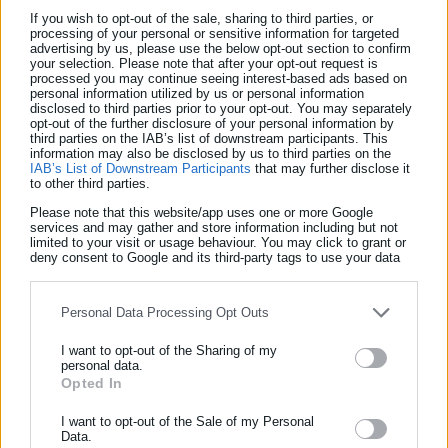
If you wish to opt-out of the sale, sharing to third parties, or
processing of your personal or sensitive information for targeted
advertising by us, please use the below opt-out section to confirm
your selection. Please note that after your opt-out request is
processed you may continue seeing interest-based ads based on
personal information utilized by us or personal information
disclosed to third parties prior to your opt-out. You may separately
opt-out of the further disclosure of your personal information by
third parties on the IAB’s list of downstream participants. This
information may also be disclosed by us to third parties on the
IAB’s List of Downstream Participants
that may further disclose it
to other third parties.
Νικολέτα Αρκολάκη
Please note that this website/app uses one or more Google
Η Νικολέτα Αρκολάκη εργάζεται στο aftodioikisi.gr από το
services and may gather and store information including but not
limited to your visit or usage behaviour. You may click to grant or
2011. Έχει τεράστια εμπειρία στη ροή ειδήσεων και
deny consent to Google and its third-party tags to use your data
εξειδίκευση στα θέματα των προσλήψεων. Είναι απόφοιτη
for below specified purposes in below Google consent section.
του Τμήματος Περιβάλλοντος του Πανεπιστημίου Αιγαίου.
Personal Data Processing Opt Outs
Tags:
ΕΦΟΡΕΙΑ ΑΡΧΑΙΟΤΗΤΩΝ ΣΕΡΡΩΝ,
ΠΡΟΚΗΡΥΞΕΙΣ
I want to opt-out of the Sharing of my
personal data.
Opted In
ΕΓΓΡΑΦΗ NEWSLETTER
Ενημερωθείτε πρώτοι για ειδήσεις και θέματα από το χώρο της
I want to opt-out of the Sale of my Personal
Τελευταία νέα
Δημοφιλή
Data.
Αυτοδιοίκησης, της δημόσιας διοίκησης, της εργασίας, της
Όλα τα νέα