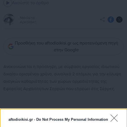
Ακούστε το άρθρο
Νικολέτα
Αρκολάκη
Προσθήκη του aftodioikisi.gr ως προτεινόμενη πηγή
στην Google
Aνακοινώνεται η πρόσληψη, με σύμβαση εργασίας ιδιωτικού
δικαίου ορισμένου χρόνο, συνολικά 2 ατόμων, για την κάλυψη
αναγκών καθαριότητας των χώρων αρμοδιότητας της
Εφορείας Αρχαιοτήτων Σερρών που εδρεύει στις Σέρρες.
ΠΡΟΚΗΡΥΞΗ
aftodioikisi.gr -
Do Not Process My Personal Information