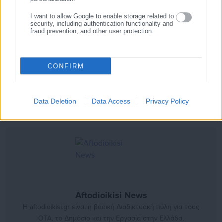
1 ΠΕ Τοπογράφοι Μηχανικοί
I want to allow Google to enable storage related to
security, including authentication functionality and
fraud prevention, and other user protection.
Να σημειωθεί ότι, όπως έχει ανακοινώσει ο αναπληρωτής
υπουργός Διοικητικής Ανασυγκρότησης Χρ. Βερναρδάκης, έως
το τέλος του χρόνου θα υπάρξουν και
150 προλήψεις μόνιμων
CONFIRM
υπαλλήλων στην ΕΥΑΘ.
Data Deletion
Data Access
Privacy Policy
Aftodioikisi News
Η aftodioikisi.gr είναι η βασική Διαδικτυακή πύλη για τους
ΟΤΑ, το Δημόσιο και την Εργασία στην Ελλάδα,