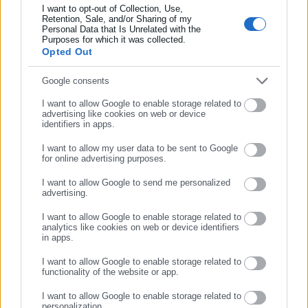
ΠΕ
I want to opt-out of Collection, Use,
Retention, Sale, and/or Sharing of my
20 ΠΕ Πολιτικοί Μηχανικοί
Personal Data that Is Unrelated with the
Συμπλήρωσε επώνυμο
Purposes for which it was collected.
Opted Out
Συμπλήρωσε email
Google consents
15 ΠΕ Οικονομικοί
I want to allow Google to enable storage related to
advertising like cookies on web or device
identifiers in apps.
7 ΠΕ Ηλεκτρολόγοι Μηχανικοί
I want to allow my user data to be sent to Google
1 ΠΕ Στατιστικοί
for online advertising purposes.
ΣΥΝΕΧΙΣΤΕ ΣΤΟ WEBSITE
I want to allow Google to send me personalized
5 ΠΕ Διοικητικοί
advertising.
ΕΓΓΡΑΦΗ
2 ΠΕ Χημικοί Μηχανικοί
I want to allow Google to enable storage related to
analytics like cookies on web or device identifiers
in apps.
5 ΠΕ Αναλυτές Προγραμματιστές
I want to allow Google to enable storage related to
4 ΠΕ Μηχανολόγοι Μηχανικοί
functionality of the website or app.
2 ΠΕ Ηλεκτρονικοί Μηχανικοί
I want to allow Google to enable storage related to
personalization.