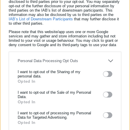
disclosed to third parties prior to your opt-out. You may separately
opt-out of the further disclosure of your personal information by
third parties on the IAB’s list of downstream participants. This
information may also be disclosed by us to third parties on the
IAB’s List of Downstream Participants
that may further disclose it
to other third parties.
Please note that this website/app uses one or more Google
15 ΤΕ Οικονομικοί
services and may gather and store information including but not
limited to your visit or usage behaviour. You may click to grant or
deny consent to Google and its third-party tags to use your data
12 ΤΕ Πολιτικοί Μηχανικοί
for below specified purposes in below Google consent section.
3 ΤΕ Ηλεκτρολόγοι Μηχανικοί
Personal Data Processing Opt Outs
3 ΤΕ Ηλεκτρονικοί Μηχανικοί
I want to opt-out of the Sharing of my
personal data.
Opted In
ΕΓΓΡΑΦΗ NEWSLETTER
3 ΤΕ Προγραμματιστές
Ενημερωθείτε πρώτοι για ειδήσεις και θέματα από το χώρο της
I want to opt-out of the Sale of my Personal
2 ΤΕ Μηχανολόγοι Μηχανικοί
Data.
Αυτοδιοίκησης, της δημόσιας διοίκησης, της εργασίας, της
Opted In
ασφάλισης αλλά και γενικότερης επικαιρότητας από την Ελλάδα
2 ΤΕ Διοικητικοί και
και όλο τον κόσμο!
I want to opt-out of processing my Personal
Data for Targeted Advertising.
1 ΤΕ Τοπογράφοι Μηχανικοί 1
Opted In
Συμπλήρωσε όνομα