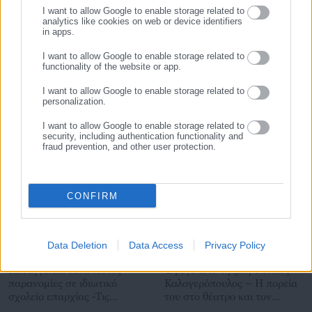
Tags:
ΔΗΜΟΣ ΒΕΡΟΙΑΣ,
ΘΕΣΕΙΣ ΕΡΓΑΣΙΑΣ,
ΠΡΟΣΛΗΨΕΙΣ
I want to allow Google to enable storage related to
analytics like cookies on web or device identifiers
in apps.
I want to allow Google to enable storage related to
Τελευταία νέα
Δημοφιλή
functionality of the website or app.
Όλα τα νέα
I want to allow Google to enable storage related to
personalization.
I want to allow Google to enable storage related to
Προτεινόμενα άρθρα
security, including authentication functionality and
fraud prevention, and other user protection.
CONFIRM
Data Deletion
Data Access
Privacy Policy
09.08.2026 | 21:06
09.08.2026 | 20:31
Καταγγελία: Απίστευτες
Έφυγε από τη ζωή ο Νίκος
παρανομίες σε ιδιωτικό
Καλογερόπουλος – Η πορεία
σχολείο επαρχίας -Τις
του στο θέατρο και τον
Περιφέρειες «δείχνουν» οι
κινηματογράφο