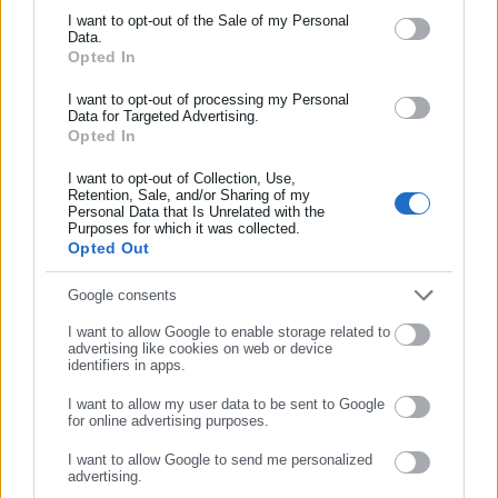
Ενημερωθείτε πρώτοι για ειδήσεις και θέματα από το χώρο της
I want to opt-out of the Sale of my Personal
Data.
Αυτοδιοίκησης, της δημόσιας διοίκησης, της εργασίας, της
Opted In
ασφάλισης αλλά και γενικότερης επικαιρότητας από την Ελλάδα
και όλο τον κόσμο!
I want to opt-out of processing my Personal
Data for Targeted Advertising.
Opted In
Συμπλήρωσε όνομα
I want to opt-out of Collection, Use,
Retention, Sale, and/or Sharing of my
Personal Data that Is Unrelated with the
Συμπλήρωσε επώνυμο
Purposes for which it was collected.
Opted Out
Συμπλήρωσε email
Google consents
I want to allow Google to enable storage related to
advertising like cookies on web or device
identifiers in apps.
I want to allow my user data to be sent to Google
for online advertising purposes.
ΣΥΝΕΧΙΣΤΕ ΣΤΟ WEBSITE
I want to allow Google to send me personalized
advertising.
ΕΓΓΡΑΦΗ