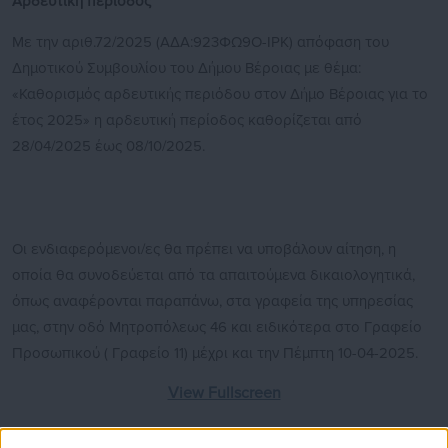
Αρδευτική περίοδος
Με την αριθ.72/2025 (ΑΔΑ:923ΦΩ9Ο-ΙΡΚ) απόφαση του
Δημοτικού Συμβουλίου του Δήμου Βέροιας με θέμα:
«Καθορισμός αρδευτικής περιόδου στον Δήμο Βέροιας για το
έτος 2025» η αρδευτική περίοδος καθορίζεται από
28/04/2025 έως 08/10/2025.
Οι ενδιαφερόμενοι/ες θα πρέπει να υποβάλουν αίτηση, η
οποία θα συνοδεύεται από τα απαιτούμενα δικαιολογητικά,
όπως αναφέρονται παραπάνω, στα γραφεία της υπηρεσίας
μας, στην οδό Μητροπόλεως 46 και ειδικότερα στο Γραφείο
Προσωπικού ( Γραφείο 11) μέχρι και την Πέμπτη 10-04-2025.
View Fullscreen