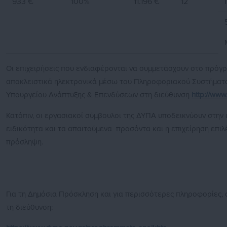
933 €
100%
11.196 €
12
Οι επιχειρήσεις που ενδιαφέρονται να συμμετάσχουν στο πρόγρ
αποκλειστικά ηλεκτρονικά μέσω του Πληροφοριακού Συστήματο
Υπουργείου Ανάπτυξης & Επενδύσεων στη διεύθυνση
http://www
Κατόπιν, οι εργασιακοί σύμβουλοι της ΔΥΠΑ υποδεικνύουν στην
ειδικότητα και τα απαιτούμενα προσόντα και η επιχείρηση επιλ
πρόσληψη.
Για τη Δημόσια Πρόσκληση και για περισσότερες πληροφορίες,
τη διεύθυνση: