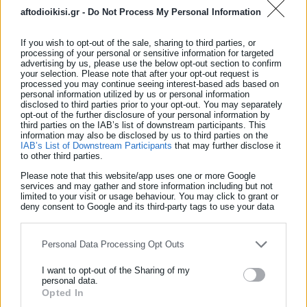
aftodioikisi.gr -
Do Not Process My Personal Information
Σχετικά άρθρα
If you wish to opt-out of the sale, sharing to third parties, or
processing of your personal or sensitive information for targeted
advertising by us, please use the below opt-out section to confirm
your selection. Please note that after your opt-out request is
processed you may continue seeing interest-based ads based on
personal information utilized by us or personal information
disclosed to third parties prior to your opt-out. You may separately
opt-out of the further disclosure of your personal information by
third parties on the IAB’s list of downstream participants. This
information may also be disclosed by us to third parties on the
IAB’s List of Downstream Participants
that may further disclose it
to other third parties.
Please note that this website/app uses one or more Google
services and may gather and store information including but not
limited to your visit or usage behaviour. You may click to grant or
07.09.2022 | 17:14
06.09.20
deny consent to Google and its third-party tags to use your data
ΔΥΠΑ: Ξεκινούν οι αιτήσεις σε πρόγραμμα
ΔΥΠΑ: 
for below specified purposes in below Google consent section.
επιχορήγησης 3.000 ανέργων με επιδότηση 14.800
προγρά
ευρώ
Personal Data Processing Opt Outs
I want to opt-out of the Sharing of my
personal data.
Opted In
ΕΓΓΡΑΦΗ NEWSLETTER