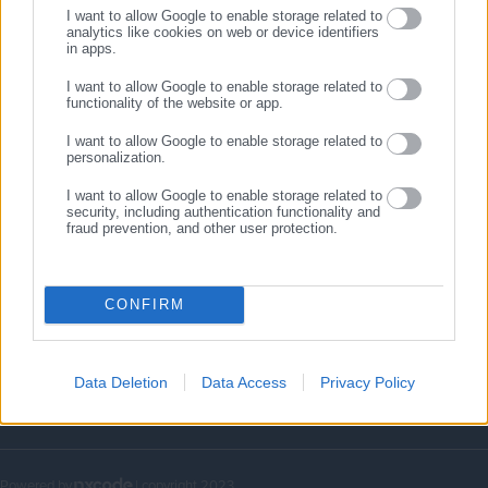
I want to allow Google to enable storage related to
analytics like cookies on web or device identifiers
in apps.
ΠΟΛΙΤΙΚΗ ΑΠΟΡΡΗΤΟΥ
I want to allow Google to enable storage related to
Όροι Χρήσης
functionality of the website or app.
Πολιτική Cookies
I want to allow Google to enable storage related to
Δήλωση προστασίας προσωπικών δεδομένων
personalization.
I want to allow Google to enable storage related to
security, including authentication functionality and
Newsletter
fraud prevention, and other user protection.
CONFIRM
Επιθυμώ να λαμβάνω newsletters (ενημερωτικά δελτία), σύμφωνα με
τους όρους της
Δήλωση Προστασίας Προσωπικών Δεδομένων
στο
παραπάνω e-mail.
Data Deletion
Data Access
Privacy Policy
Powered by
| copyright 2023