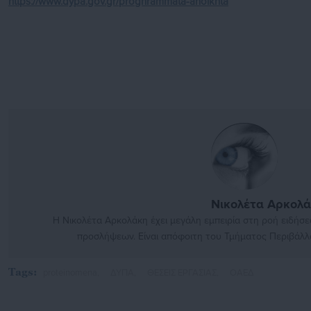
https://www.dypa.gov.gr/proghrammata-anoikhta
Νικολέτα Αρκολ
Η Νικολέτα Αρκολάκη έχει μεγάλη εμπειρία στη ροή ειδήσε
προσλήψεων. Είναι απόφοιτη του Τμήματος Περιβάλλο
Tags:
proteinomena,
ΔΥΠΑ,
ΘΕΣΕΙΣ ΕΡΓΑΣΙΑΣ,
ΟΑΕΔ