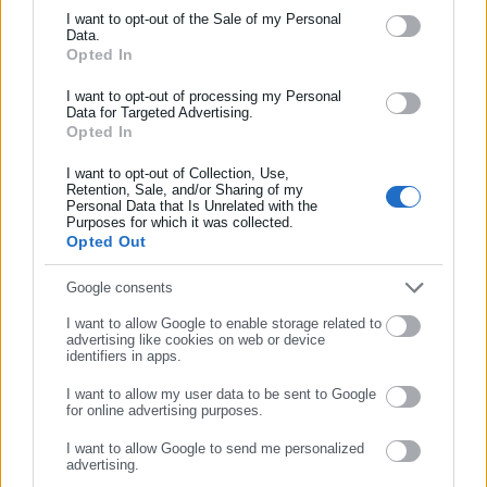
I want to opt-out of the Sale of my Personal
Ενημερωθείτε πρώτοι για ειδήσεις και θέματα από το χώρο 
Data.
Opted In
διοίκησης, της εργασίας, της ασφάλισης αλλά και γενικότερη
τον κόσμο!
I want to opt-out of processing my Personal
Data for Targeted Advertising.
Συμπλήρωσε όνομα
Opted In
I want to opt-out of Collection, Use,
Retention, Sale, and/or Sharing of my
Κεντρική
Εκλογές
Διαύγεια
Συμπλήρωσε επώνυμο
Personal Data that Is Unrelated with the
Purposes for which it was collected.
Ευρετήριο ΟΤΑ
Σύνδεσμοι
Ταυτότητα
Opted Out
Συμπλήρωσε email
Διαφήμιση
Επικοινωνία
Google consents
I want to allow Google to enable storage related to
advertising like cookies on web or device
identifiers in apps.
ΣΤΟΙΧΕΙΑ ΕΠΙΚΟΙΝΩΝΙΑΣ
I want to allow my user data to be sent to Google
Πανεπιστημίου 56, Αθήνα τ.κ. 106 78, ΜΗΤ: 232416
for online advertising purposes.
ΣΥΝΕΧΙΣΤΕ ΣΤΟ WEB
Τηλ. 210 514 3137-8
I want to allow Google to send me personalized
Φαξ: 210 512 3020
ΕΓΓΡΑΦΗ
advertising.
email:
press@aftodioikisi.gr