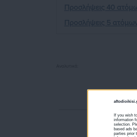
Προσλήψεις 40 ατόμ
Προσλήψεις 5 ατόμων 
Aναλυτικά:
aftodioikisi.
If you wish t
information f
selection. Pl
based ads bas
parties prior