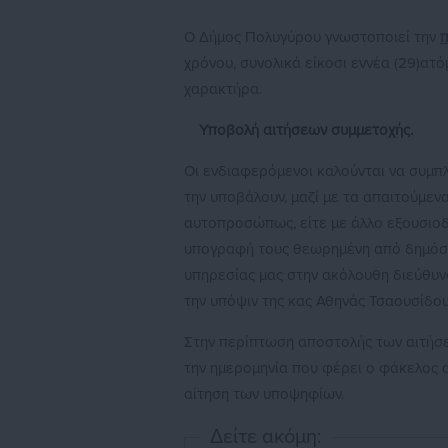
Ο Δήμος Πολυγύρου γνωστοποιεί την
χρόνου, συνολικά είκοσι εννέα (29)α
χαρακτήρα.
Υποβολή αιτήσεων συμμετοχής.
Οι ενδιαφερόμενοι καλούνται να συμ
την υποβάλουν, μαζί με τα απαιτούμεν
αυτοπροσώπως, είτε με άλλο εξουσιο
υπογραφή τους θεωρημένη από δημόσια
υπηρεσίας μας στην ακόλουθη διεύθυν
την υπόψιν της κας Αθηνάς Τσαουσίδου 
Στην περίπτωση αποστολής των αιτήσε
την ημερομηνία που φέρει ο φάκελος 
αίτηση των υποψηφίων.
Δείτε ακόμη: