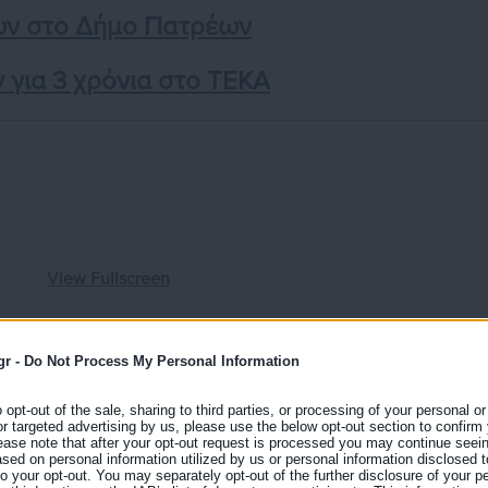
ων στο Δήμο Πατρέων
για 3 χρόνια στο ΤΕΚΑ
View Fullscreen
gr -
Do Not Process My Personal Information
o opt-out of the sale, sharing to third parties, or processing of your personal or
or targeted advertising by us, please use the below opt-out section to confirm
ease note that after your opt-out request is processed you may continue seein
ed on personal information utilized by us or personal information disclosed to
 to your opt-out. You may separately opt-out of the further disclosure of your p