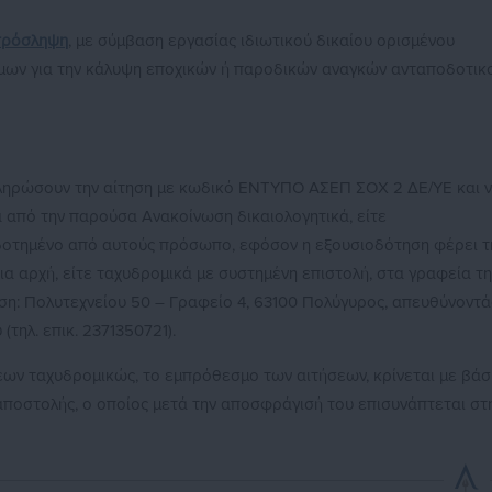
πρόσληψη
, με σύμβαση εργασίας ιδιωτικού δικαίου ορισμένου
τόμων για την κάλυψη εποχικών ή παροδικών αναγκών ανταποδοτικ
πληρώσουν την αίτηση με κωδικό ΕΝΤΥΠΟ ΑΣΕΠ ΣΟΧ 2 ΔΕ/ΥΕ και 
α από την παρούσα Ανακοίνωση δικαιολογητικά, είτε
δοτημένο από αυτούς πρόσωπο, εφόσον η εξουσιοδότηση φέρει τ
 αρχή, είτε ταχυδρομικά με συστημένη επιστολή, στα γραφεία τη
ση: Πολυτεχνείου 50 – Γραφείο 4, 63100 Πολύγυρος, απευθύνοντά
(τηλ. επικ. 2371350721).
ων ταχυδρομικώς, το εμπρόθεσμο των αιτήσεων, κρίνεται με βάσ
αποστολής, ο οποίος μετά την αποσφράγισή του επισυνάπτεται στ