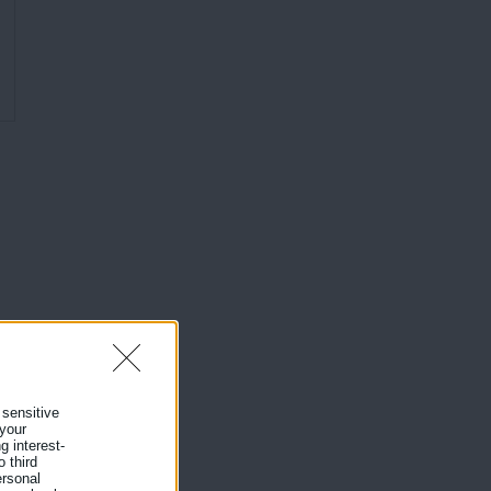
 sensitive
 your
g interest-
 third
ersonal