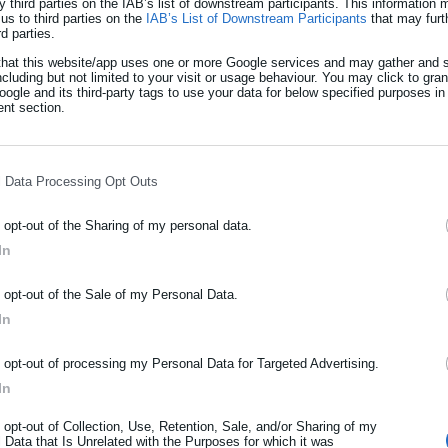
y third parties on the IAB’s list of downstream participants. This information
us to third parties on the
IAB’s List of Downstream Participants
that may furt
rd parties.
that this website/app uses one or more Google services and may gather and s
ncluding but not limited to your visit or usage behaviour. You may click to gra
ogle and its third-party tags to use your data for below specified purposes in
nt section.
l Data Processing Opt Outs
o opt-out of the Sharing of my personal data.
In
ΡΑΦΗ NEWSLETTER
o opt-out of the Sale of my Personal Data.
ωθείτε πρώτοι για ειδήσεις και θέματα από το χώρο της Αυτοδιο
In
μόσιας διοίκησης, της εργασίας, της ασφάλισης αλλά και γενικότερ
ρότητας από την Ελλάδα και όλο τον κόσμο!
o opt-out of processing my Personal Data for Targeted Advertising.
In
ήρωσε όνομα
o opt-out of Collection, Use, Retention, Sale, and/or Sharing of my
 Data that Is Unrelated with the Purposes for which it was