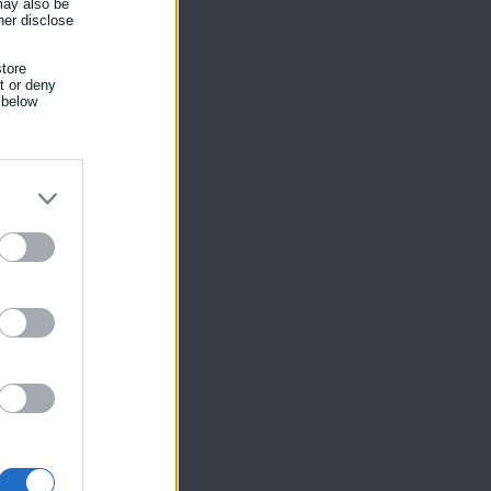
 may also be
her disclose
tore
nt or deny
 below
ίκησης,
ης