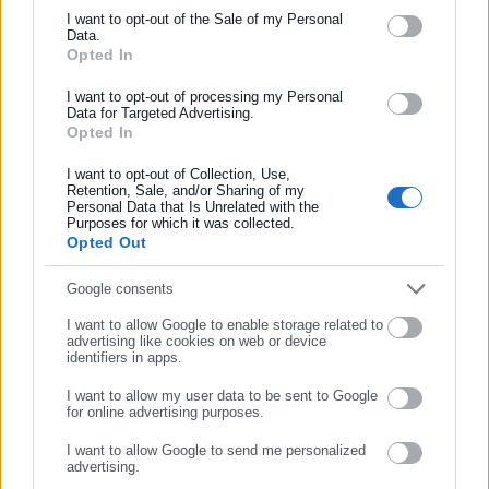
Ενημερωθείτε πρώτοι για ειδήσεις και θέματα από το χώρο της
I want to opt-out of the Sale of my Personal
Data.
Αυτοδιοίκησης, της δημόσιας διοίκησης, της εργασίας, της
Opted In
ασφάλισης αλλά και γενικότερης επικαιρότητας από την Ελλάδα
και όλο τον κόσμο!
I want to opt-out of processing my Personal
Data for Targeted Advertising.
Opted In
Συμπλήρωσε όνομα
I want to opt-out of Collection, Use,
Retention, Sale, and/or Sharing of my
Personal Data that Is Unrelated with the
Συμπλήρωσε επώνυμο
Purposes for which it was collected.
Opted Out
Συμπλήρωσε email
Google consents
I want to allow Google to enable storage related to
advertising like cookies on web or device
identifiers in apps.
I want to allow my user data to be sent to Google
for online advertising purposes.
ΣΥΝΕΧΙΣΤΕ ΣΤΟ WEBSITE
I want to allow Google to send me personalized
advertising.
Tags:
ΑΝΝΑ ΦΟΝΣΟΥ,
ΤΖΕΝΗ ΖΑΧΑΡΟΠΟΥΛΟΥ
ΕΓΓΡΑΦΗ