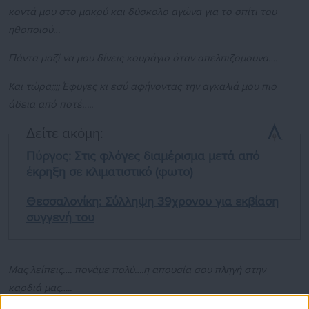
κοντά μου στο μακρύ και δύσκολο αγώνα για το σπίτι του
ηθοποιού…
Πάντα μαζί να μου δίνεις κουράγιο όταν απελπιζομουνα….
Και τώρα;;;; Έφυγες κι εσύ αφήνοντας την αγκαλιά μου πιο
άδεια από ποτέ…..
Δείτε ακόμη:
Πύργος: Στις φλόγες διαμέρισμα μετά από
έκρηξη σε κλιματιστικό (φωτο)
Θεσσαλονίκη: Σύλληψη 39χρονου για εκβίαση
συγγενή του
Μας λείπεις…. πονάμε πολύ….η απουσία σου πληγή στην
καρδιά μας…..