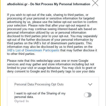
aftodioikisi.gr -
Do Not Process My Personal Information
If you wish to opt-out of the sale, sharing to third parties, or
Καλό σου ταξίδι Τζενουλα μας…»
, ανέφερε η Άννα Φόνσου.
processing of your personal or sensitive information for targeted
advertising by us, please use the below opt-out section to confirm
your selection. Please note that after your opt-out request is
processed you may continue seeing interest-based ads based on
personal information utilized by us or personal information
disclosed to third parties prior to your opt-out. You may separately
opt-out of the further disclosure of your personal information by
third parties on the IAB’s list of downstream participants. This
information may also be disclosed by us to third parties on the
IAB’s List of Downstream Participants
that may further disclose it
to other third parties.
Please note that this website/app uses one or more Google
services and may gather and store information including but not
limited to your visit or usage behaviour. You may click to grant or
deny consent to Google and its third-party tags to use your data
for below specified purposes in below Google consent section.
Personal Data Processing Opt Outs
I want to opt-out of the Sharing of my
personal data.
Opted In
ΕΓΓΡΑΦΗ NEWSLETTER