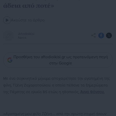
άδεια από ποτέ»
Ακούστε το άρθρο
Aftodioikisi
News
Προσθήκη του aftodioikisi.gr ως προτεινόμενη πηγή
στην Google
Με ένα συγκινητικό μήνυμα αποχαιρέτησε την αγαπημένη της
φίλη, Τζένη Ζαχαροπούλου, η οποία πέθανε τα ξημερώματα
της Πέμπτης σε ηλικία 85 ετών, η ηθοποιός,
Άννα Φόνσου.
«Αγαπημένη μου φίλη Τζένη…. από την πρώτη στιγμή ήσουν