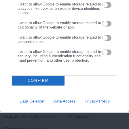
I want to allow Google to enable storage related to
analytics like cookies on web or device identifiers
in apps.
Τελευταία νέα
Δημοφιλή
I want to allow Google to enable storage related to
Όλα τα νέα
functionality of the website or app.
I want to allow Google to enable storage related to
personalization.
Προτεινόμενα άρθρα
I want to allow Google to enable storage related to
security, including authentication functionality and
fraud prevention, and other user protection.
CONFIRM
03.08.2026 | 22:59
03.08.2026 | 21:29
Data Deletion
Data Access
Privacy Policy
Καταγγελία: Εργαζόμενοι
Καταγγελία για αυταρχισμό
προγραμμάτων ΔΥΠΑ
διευθυντικού στελέχους σε
παραμένουν απλήρωτοι &
Περιφέρεια
δούλεψαν ανασφάλιστοι