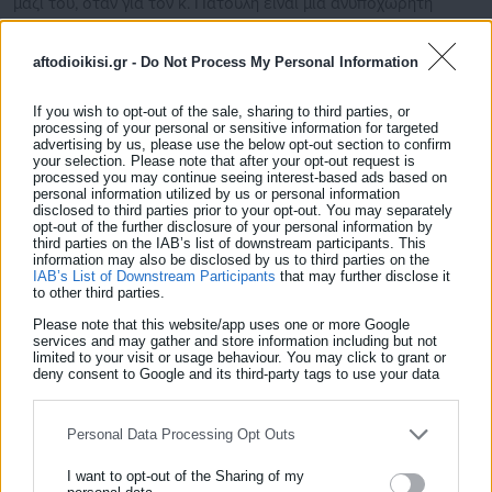
μαζί του, όταν για τον κ. Πατούλη είναι μία ανυποχώρητη
θέση;», πρόσθεσε.
aftodioikisi.gr -
Do Not Process My Personal Information
Υπενθυμίζεται πάντως ότι ο υπουργός Εθνικής Άμυνας
δήλωσε ότι
ζητά να τεθεί, όπως και στις εθνικές εκλογές,
If you wish to opt-out of the sale, sharing to third parties, or
processing of your personal or sensitive information for targeted
πλαφόν 3% για την είσοδο των συνδυασμών στο δημοτικών
advertising by us, please use the below opt-out section to confirm
your selection. Please note that after your opt-out request is
και περιφερειακό συμβούλιο.
processed you may continue seeing interest-based ads based on
personal information utilized by us or personal information
disclosed to third parties prior to your opt-out. You may separately
opt-out of the further disclosure of your personal information by
third parties on the IAB’s list of downstream participants. This
information may also be disclosed by us to third parties on the
Νωρίτερα, ο υπουργός σημείωσε ότι υπάρχουν «στην
IAB’s List of Downstream Participants
that may further disclose it
to other third parties.
αυτοδιοίκηση, όπως και στον συνδικαλισμό, πολύ ισχυρές
Please note that this website/app uses one or more Google
δομές συμφερόντων που αναπαράγονται και χρησιμοποιούν
services and may gather and store information including but not
limited to your visit or usage behaviour. You may click to grant or
την αυτοδιοίκηση και τα οικονομικά και αναπτυξιακά εργαλεία
deny consent to Google and its third-party tags to use your data
παρέχει η διοίκηση μίας περιφέρειας ή ενός δήμου. Έχουν
for below specified purposes in below Google consent section.
γίνει πια συστήματα τοπικών διαπλοκών και συναλλαγών».
Personal Data Processing Opt Outs
«Η απλή αναλογική, δηλαδή η δυνατότητα να εκπροσωπηθούν
I want to opt-out of the Sharing of my