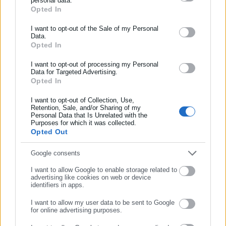
αυθεντικά προγράμματα και ομάδες πολιτών στο δημοτικό
personal data.
Opted In
ΕΓΓΡΑΦΗ NEWSLETTER
συμβούλιο, απειλεί να ταράξει την “ισορροπία” που έχει
δημιουργηθεί αρκετά χρόνια τώρα», κατέληξε.
Ενημερωθείτε πρώτοι για ειδήσεις και θέματα από το χώρο της
I want to opt-out of the Sale of my Personal
Data.
Αυτοδιοίκησης, της δημόσιας διοίκησης, της εργασίας, της
Opted In
ασφάλισης αλλά και γενικότερης επικαιρότητας από την Ελλάδα
και όλο τον κόσμο!
I want to opt-out of processing my Personal
Data for Targeted Advertising.
Opted In
Συμπλήρωσε όνομα
I want to opt-out of Collection, Use,
Retention, Sale, and/or Sharing of my
Personal Data that Is Unrelated with the
Συμπλήρωσε επώνυμο
Purposes for which it was collected.
Opted Out
Χρίστος Βούζας
Συμπλήρωσε email
Google consents
Ο Χρίστος Βούζας γεννήθηκε στην Αθήνα. Αποφοίτησε από
I want to allow Google to enable storage related to
την ΑΣΟΕΕ (τώρα Οικονομικό Πανεπιστήμιο) και έχοντας
advertising like cookies on web or device
identifiers in apps.
γερές βάσεις από τις σπουδές του αποφάσισε να ασχοληθεί
με την εξοικονόμηση λέξεων. Εργάστηκε ως δημοσιογράφος
I want to allow my user data to be sent to Google
for online advertising purposes.
σε όλο το φάσμα των ΜΜΕ (μεταξύ άλλων, Αθηνόραμα,
ΣΥΝΕΧΙΣΤΕ ΣΤΟ WEBSITE
ραδιόφωνο και τηλεόραση του ΣΚΑΙ, STAR, Αθήνα 9.84, Flash
Περισσότερα