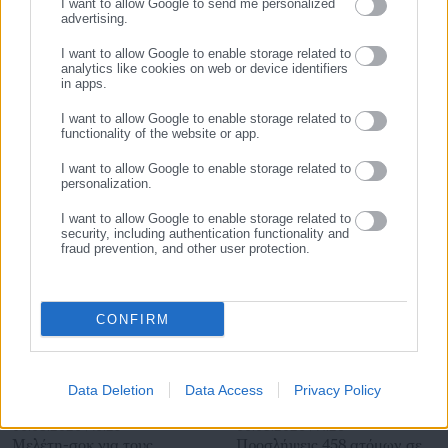
I want to allow Google to send me personalized
96, Βήμα, Καθημερινή, Μεσημβρινή, Αδέσμευτος Τύπος, City
advertising.
ΕΓΓΡΑΦΗ
Press και Αξία) ως εκπαιδευτικός και στη συνέχεια ως
Tags:
dept-A,
ΑΙΧΜΕΣ,
ΑΠΛΗ ΑΝΑΛΟΓΙΚΗ,
ΒΕΡΝΑΡΔΑΚΗΣ,
I want to allow Google to enable storage related to
πολιτικός-κοινοβουλευτικός συντάκτης. Το 2008 ίδρυσε την
ΕΠΙΘΕΣΗ,
ΚΑΜΜΕΝΟΣ,
ΠΑΤΟΥΛΗΣ
analytics like cookies on web or device identifiers
in apps.
ιστοσελίδα aftodioikisi.gr, την οποία και διευθύνει μέχρι
σήμερα. Στο πλαίσιο αυτό συνεργάστηκε με την Εφημερίδα
I want to allow Google to enable storage related to
των Συντακτών, ενώ από το 2018 έως το 2019 παρουσίαζε
functionality of the website or app.
Τελευταία νέα
Δημοφιλή
στον ρ/σ «Αθήνα 984» την ομώνυμη εκπομπή. Τις ελεύθερες
Όλα τα νέα
I want to allow Google to enable storage related to
ώρες του όταν δεν διαβάζει, δεν ταξιδεύει και δεν
personalization.
συναναστρέφεται με τους ανθρώπους που αγαπά, πλάθει
I want to allow Google to enable storage related to
ιστορίες παίζοντας με τις λέξεις. Απόρροια αυτής της
security, including authentication functionality and
ενασχόλησής του ήταν η έκδοση, το 2015, από τις εκδόσεις
fraud prevention, and other user protection.
Προτεινόμενα άρθρα
«Φαρφουλάς» της συλλογής διηγημάτων «Ιστορίες με κακό
τέλος».
https://www.facebook.com/vouzasc
CONFIRM
Data Deletion
Data Access
Privacy Policy
06.08.2026 | 16:29
06.08.2026 | 14:26
Μελέτη-σοκ για τους
Προσλήψεις 458 ατόμων σε