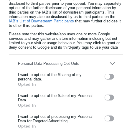
Στην συνάντηση , τονίστηκε επίσης, η ανάγκη να
disclosed to third parties prior to your opt-out. You may separately
opt-out of the further disclosure of your personal information by
προστατευθούν οι πρόσφυγες από τα επικίνδυνα περάσματα
third parties on the IAB’s list of downstream participants. This
information may also be disclosed by us to third parties on the
του Αιγαίου και της Μεσογείου, μέσα από την καταπολέμηση
IAB’s List of Downstream Participants
that may further disclose it
των κυκλωμάτων των διακινητών, την εξάλειψη των
to other third parties.
παράνομων διόδων και την κατοχύρωση νόμιμων διαδικασιών
Please note that this website/app uses one or more Google
services and may gather and store information including but not
επανεγκατάστασης στην Ευρώπη.
limited to your visit or usage behaviour. You may click to grant or
deny consent to Google and its third-party tags to use your data
for below specified purposes in below Google consent section.
Personal Data Processing Opt Outs
I want to opt-out of the Sharing of my
personal data.
Opted In
ΕΓΓΡΑΦΗ NEWSLETTER
Ενημερωθείτε πρώτοι για ειδήσεις και θέματα από το χώρο της
I want to opt-out of the Sale of my Personal
Data.
Αυτοδιοίκησης, της δημόσιας διοίκησης, της εργασίας, της
Opted In
ασφάλισης αλλά και γενικότερης επικαιρότητας από την Ελλάδα
Aftodioikisi News
και όλο τον κόσμο!
I want to opt-out of processing my Personal
Data for Targeted Advertising.
Η aftodioikisi.gr είναι η βασική Διαδικτυακή πύλη για τους
Opted In
Συμπλήρωσε όνομα
ΟΤΑ, το Δημόσιο και την Εργασία στην Ελλάδα,