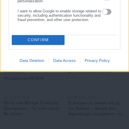
personalization.
I want to allow Google to enable storage related to
security, including authentication functionality and
04.08.2026 | 11:16
04.08.2026 | 09:20
fraud prevention, and other user protection.
ΑΣΕΠ: Τελευταίες ώρες
«Τουρισμός για Όλους»:
αιτήσεων για 315 μόνιμες
Εντός της εβδομάδας οι
θέσεις στο Δημόσιο
αιτήσεις για voucher μέχρι
600 ευρώ
CONFIRM
Σχετικά άρθρα
Data Deletion
Data Access
Privacy Policy
22.11.2015 | 11:30
16.04.2016 | 12:53
Πέντε νέα Κέντρα Υποδοχής
Η Δούρου τα ‘σπασε και με
Προσφύγων – Σε ποια νησιά
τον Τσίπρα – Ακόμη ένα
θα γίνουν
δημοσίευμα «καρφώνει» την
περιφερειάρχη