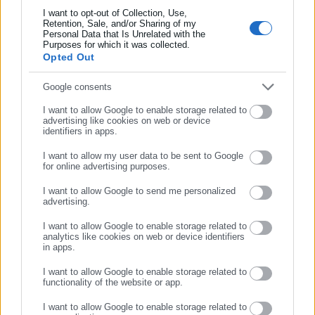
λειτουργώντας από τον Απρίλιο του 2008 ως πηγή έγκυρης
I want to opt-out of Collection, Use,
Retention, Sale, and/or Sharing of my
και συνεχούς ροής ενημέρωσης με ειδήσεις και θέματα από
Personal Data that Is Unrelated with the
Συμπλήρωσε επώνυμο
το χώρο της Αυτοδιοίκησης, της Δημόσιας Διοίκησης, της
Purposes for which it was collected.
Εργασίας, της Ασφάλισης αλλά και γενικότερης
Opted Out
Περισσότερα
επικαιρότητας από την Ελλάδα και όλο τον κόσμο. Τον Μάιο
Συμπλήρωσε email
Google consents
του 2010, μόλις δύο χρόνια μετά την έναρξη της λειτουργίας
Tags:
ΑΛΕΞΗΣ ΤΣΙΠΡΑΣ,
ΛΕΣΒΟΣ,
ΠΑΠΑΣ ΦΡΑΓΚΙΣΚΟΣ,
της τιμήθηκε με το δημοσιογραφικό Βραβείο Μπότση.
ΠΡΟΣΦΥΓΙΚΟ,
ΠΡΩΘΥΠΟΥΡΓΟΣ
I want to allow Google to enable storage related to
advertising like cookies on web or device
Παράλληλα, αποτελεί κόμβο αμφίδρομης επικοινωνίας
identifiers in apps.
μεταξύ πολιτικών, αιρετών της Αυτοδιοίκησης αλλά και
επιχειρηματιών με τους πολίτες και τους εργαζόμενους στο
I want to allow my user data to be sent to Google
Τελευταία νέα
Δημοφιλή
for online advertising purposes.
δημόσιο και ιδιωτικό τομέα, ενώ λειτουργεί ως δίαυλος
Όλα τα νέα
ΣΥΝΕΧΙΣΤΕ ΣΤΟ WEBSITE
διαδραστικής ενημέρωσης και επικοινωνίας μεταξύ της
I want to allow Google to send me personalized
advertising.
Περιφέρειας και του Κέντρου. Καθημερινά δέχεται
ΕΓΓΡΑΦΗ
εκατοντάδες χιλιάδες επισκέψεις από εργαζόμενους στο
I want to allow Google to enable storage related to
δημόσιο και ιδιωτικό τομέα, πολιτικούς, αιρετούς της
analytics like cookies on web or device identifiers
Προτεινόμενα άρθρα
in apps.
Αυτοδιοίκησης, επιχειρηματίες και, κυρίως, πολίτες που
ενδιαφέρονται για τοπικά, εργασιακά, ασφαλιστικά αλλά και
I want to allow Google to enable storage related to
functionality of the website or app.
για γενικότερα θέματα της επικαιρότητας.
I want to allow Google to enable storage related to