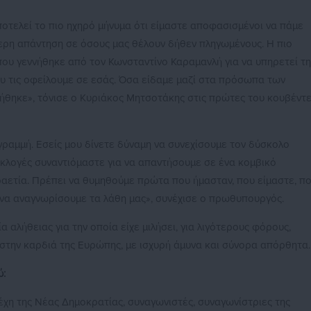
οτελεί το πιο ηχηρό μήνυμα ότι είμαστε αποφασισμένοι να πάμε
τερη απάντηση σε όσους μας θέλουν δήθεν πληγωμένους. Η πιο
που γεννήθηκε από τον Κωνσταντίνο Καραμανλή για να υπηρετεί τη
ου τις οφείλουμε σε εσάς. Όσα είδαμε μαζί στα πρόσωπα των
θηκε», τόνισε ο Κυριάκος Μητσοτάκης στις πρώτες του κουβέντ
γραμμή. Εσείς μου δίνετε δύναμη να συνεχίσουμε τον δύσκολο
εκλογές συναντιόμαστε για να απαντήσουμε σε ένα κομβικό
τραετία. Πρέπει να θυμηθούμε πρώτα που ήμασταν, που είμαστε, π
, να αναγνωρίσουμε τα λάθη μας», συνέχισε ο πρωθυπουργός.
αλήθειας για την οποία είχε μιλήσει, για λιγότερους φόρους,
 στην καρδιά της Ευρώπης, με ισχυρή άμυνα και σύνορα απόρθητα.
ύ:
έχη της Νέας Δημοκρατίας, συναγωνιστές, συναγωνίστριες της