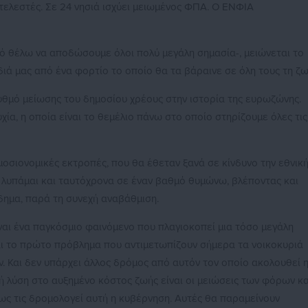
ελεστές. Σε 24 νησιά ισχύει μειωμένος ΦΠΑ. Ο ΕΝΦΙΑ
τό θέλω να αποδώσουμε όλοι πολύ μεγάλη σημασία-, μειώνεται το
ιά μας από ένα φορτίο το οποίο θα τα βάραινε σε όλη τους τη ζω
υθμό μείωσης του δημοσίου χρέους στην ιστορία της ευρωζώνης.
υχία, η οποία είναι το θεμέλιο πάνω στο οποίο στηρίζουμε όλες τις
μοσιονομικές εκτροπές, που θα έθεταν ξανά σε κίνδυνο την εθνικ
ου λυπάμαι και ταυτόχρονα σε έναν βαθμό θυμώνω, βλέποντας και
όδημα, παρά τη συνεχή αναβάθμιση.
ναι ένα παγκόσμιο φαινόμενο που πλαγιοκοπεί μια τόσο μεγάλη
ναι το πρώτο πρόβλημα που αντιμετωπίζουν σήμερα τα νοικοκυριά
ν. Και δεν υπάρχει άλλος δρόμος από αυτόν τον οποίο ακολουθεί 
 λύση στο αυξημένο κόστος ζωής είναι οι μειώσεις των φόρων κα
ως τις δρομολογεί αυτή η κυβέρνηση. Αυτές θα παραμείνουν