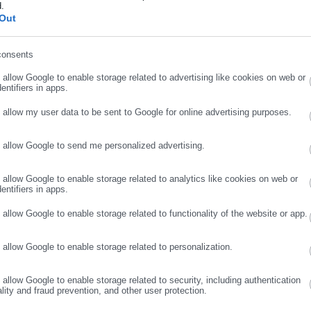
κριά όλα αυτά τα οποία συνέβαιναν τότε- να θυμηθούμε ποιες ήτα
d.
ήρωσε επώνυμο
Out
ν» τότε, 10 χρόνια πριν. Στους δρόμους ατελείωτα λουκέτα σε
ν απεγνωσμένα για δουλειά -τότε η ανεργία ήταν στο 25%. Νέοι
consents
ω γονείς που πάλευαν να επιβιώσουν μετά τις περικοπές των
ρωσε email
πο τυλιγμένο στο γκρίζο σύννεφο της διεθνούς περιφρόνησης και 
o allow Google to enable storage related to advertising like cookies on web or
entifiers in apps.
απεινωμένο.
o allow my user data to be sent to Google for online advertising purposes.
όνιζα από το βήμα του Συνεδρίου, και σας διαβάζω μία αποστροφ
ρόνια: «η Ελλάδα δεν μπορεί να είναι ο αδύναμος κρίκος της
o allow Google to send me personalized advertising.
ΣΥΝΕΧΙΣΤΕ ΣΤΟ WEBSITE
ΕΓΓΡΑΦΗ
ρωνείας και χλευασμού». Έλεγα τότε, το 2016: «Της αξίζει, μας
 πυρήνα της Ευρώπης. Της αξίζει της πατρίδας μας να γίνει τόπος
o allow Google to enable storage related to analytics like cookies on web or
entifiers in apps.
ν της. Να γίνει μια χώρα ποιοτικής εργασίας και ευκαιριών για
o allow Google to enable storage related to functionality of the website or app.
ας μία σχετική καχυποψία. Θα μπορούσαν άραγε όλα αυτά, για τα
o allow Google to enable storage related to personalization.
νια, να γίνουν πραγματικότητα;
o allow Google to enable storage related to security, including authentication
λόγια του John F. Kennedy: «το επιλέγω όχι γιατί είναι εύκολο, αλ
ality and fraud prevention, and other user protection.