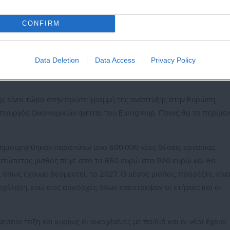
ε μαζί αυτή τη διαδρομή, που μέσα από πολλές ελπίδες, μέσα από
CONFIRM
ελπίδα και το χαμόγελο στις Ελληνίδες και στους Έλληνες.
ολίες που αναντίρρητα υπάρχουν, μας προσέφερε ένα άυλο
Data Deletion
Data Access
Privacy Policy
ήφανοι, κάτι για το οποίο η συμβολή αυτής της παράταξης υπήρξε
σης είναι τώρα στην πρώτη γραμμή της ανάπτυξης στην Ευρώπη.
πουργός Οικονομικών ηγείται του Eurogroup. Ποιος θα το περίμε
δημιουργήθηκαν παραπάνω από 600.000 νέες θέσεις εργασίας.
ατώτατος μισθός πήγε από τα 650 ευρώ στα 920 ευρώ και θα
 όπως έχουμε δεσμευτεί, το 2027. Ο μέσος μισθός, προσέξτε, είνα
σχόληση, ενώ στις αποδοχές όλων επέστρεψαν οι ετήσιες και οι
εσαία τάξη και κυρίως οι οικογένειες με παιδιά και οι νέοι έχουν