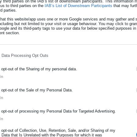
y third parties on the IAB’s list of downstream participants. This information
ε ένα κομβικό ερώτημα: «γιατί διεκδικούμε μία τρίτη τετραετία;
us to third parties on the
IAB’s List of Downstream Participants
that may furt
rd parties.
 απαντηθεί ουσιαστικά, πρέπει πρώτα να θυμηθούμε πού ήμασταν, π
that this website/app uses one or more Google services and may gather and s
ncluding but not limited to your visit or usage behaviour. You may click to gra
επιτυχίες μας, να αναγνωρίσουμε με θάρρος τα λάθη μας.
ogle and its third-party tags to use your data for below specified purposes in
nt section.
ηση της λήθης. Γι’ αυτό και η εμπειρία οφείλει να είναι στοιχείο τ
ωθεί με την προοπτική.
l Data Processing Opt Outs
ορά που στάθηκα ενώπιόν σας ως Αρχηγός της Νέας Δημοκρατίας,
τάζομαι. Είμαι σίγουρος ότι οι πιο πολλοί από εσάς ήσασταν εδώ
o opt-out of the Sharing of my personal data.
ους συνοδοιπόρους μας που στάθηκαν κοντά στην παράταξη στις
In
ΡΑΦΗ NEWSLETTER
o opt-out of the Sale of my Personal Data.
για τη «συμφωνία αλήθειας» με τις Ελληνίδες και τους Έλληνες, για
ωθείτε πρώτοι για ειδήσεις και θέματα από το χώρο της Αυτοδιο
In
νηση του τόπου. Μίλησα τότε για λιγότερους φόρους, για
μόσιας διοίκησης, της εργασίας, της ασφάλισης αλλά και γενικότερ
ρότητας από την Ελλάδα και όλο τον κόσμο!
 μισθούς, για καλύτερες συντάξεις. Μία Ελλάδα όχι πια στο
o opt-out of processing my Personal Data for Targeted Advertising.
πης, με ισχυρή άμυνα, με σύνορα απόρθητα απέναντι σε κάθε
In
ήρωσε όνομα
o opt-out of Collection, Use, Retention, Sale, and/or Sharing of my
 Data that Is Unrelated with the Purposes for which it was