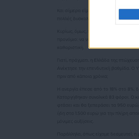
Και σήμερα είμαι εδώ για να θυμίσουμ
πολλές δυσκολίες, έφερε και πάλι την 
Κυρίως, όμως, παρά τις μεγάλες δυσκ
προνόμιο: να νιώθουμε επιτέλους υπερ
καθοριστική.
Γιατί, πράγματι, η Ελλάδα της πτώχευ
Ανέκτησε την επενδυτική βαθμίδα. Ο Υ
πριν από κάποια χρόνια;
Η ανεργία έπεσε από το 18% στο 8%, 
Καταργήθηκαν συνολικά 83 φόροι. Ο κ
φτάσει και θα ξεπεράσει τα 950 ευρώ,
ήδη στα 1.500 ευρώ για την πλήρη απα
μόνιμες αυξήσεις.
Παράλληλα, όπως είχαμε δεσμευτεί, η μ