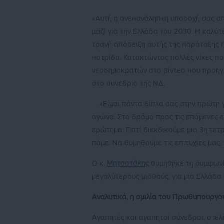
«Αυτή η ανεπανάληπτη υποδοχή σας απ
μαζί για την Ελλάδα του 2030. Η καλύ
τρανή απόδειξη αυτής της παράταξης 
πατρίδα. Κατακτώντας πολλές νίκες π
νεοδημοκρατών στο βίντεο που προηγή
στο συνέδριο της ΝΔ.
«Είμαι πάντα δίπλα σας στην πρώτη 
αγώνα. Στο δρόμο προς τις επόμενες 
ερώτημα. Γιατί διεκδικούμε μια 3η τε
πάμε. Να θυμηθούμε τις επιτυχίες μας
Ο κ.
Μητσοτάκης
θυμήθηκε τη συμφωνία 
μεγαλύτερους μισθούς, για μια Ελλάδα
Αναλυτικά, η ομιλία του Πρωθυπουργο
Αγαπητές και αγαπητοί σύνεδροι, στελ