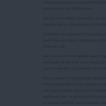
πολύ χαμηλότερους φορολογικούς συντ
καταργήθηκε σε 12.000 χωριά.
Και όλα αυτά καθώς -προσέξτε, σε αυ
δημόσιο χρέος, απαλλάσσοντας τα παιδ
Η Ελλάδα έχει σήμερα τον ταχύτερο ρ
Αυτό είναι μια εθνική, διαγενεακή επιτ
πολιτικές μας.
Διότι όλα αυτά επιτεύχθηκαν χωρίς δη
οικονομία. Αυτός είναι και ο λόγος π
εγώ την ακρίβεια να ροκανίζει το εισ
Ναι, η ακρίβεια που βλέπουμε τώρα εί
εθνική προσπάθεια. Είναι αλήθεια, εί
μας. Όμως μαγικές λύσεις δεν υπάρχου
κυβέρνησή μας. Η μόνη αποτελεσματική
οι μόνιμες αυξήσεις των αποδοχών, όπ