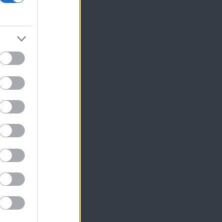
ν
με
ή
λά