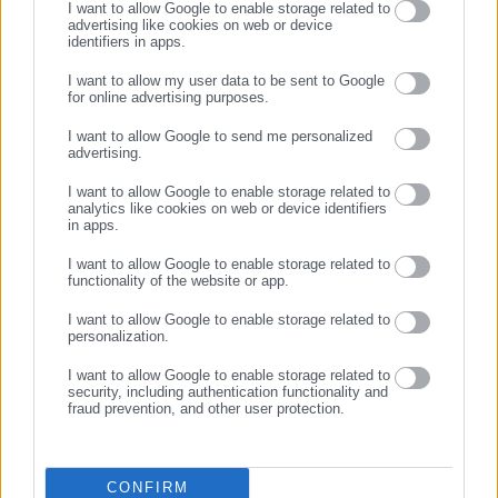
συναγωνίστριες της ΟΝΝΕΔ και της ΔΑΠ-ΝΔΦΚ με τους
I want to allow Google to enable storage related to
advertising like cookies on web or device
οποίους δώσαμε νικηφόρες εκλογικές μάχες τα προηγούμενα
identifiers in apps.
χρόνια και δηλώνω ότι παραμένω πιστός στρατιώτης στη
I want to allow my user data to be sent to Google
μεγάλη Κεντροδεξιά Παράταξη που ίδρυσε ο Κωνσταντίνος
for online advertising purposes.
ΣΥΝΕΧΙΣΤΕ ΣΤΟ WEBSITE
Καραμανλής και στις αρχές του Κοινωνικού Φιλελευθερισμού.
I want to allow Google to send me personalized
advertising.
ΕΓΓΡΑΦΗ
I want to allow Google to enable storage related to
analytics like cookies on web or device identifiers
in apps.
Με τιμή,
I want to allow Google to enable storage related to
Σάκης Θ. Ιωαννίδης
functionality of the website or app.
I want to allow Google to enable storage related to
Πρόεδρος Οργάνωσης Νέων Νέας Δημοκρατίας
personalization.
I want to allow Google to enable storage related to
security, including authentication functionality and
fraud prevention, and other user protection.
CONFIRM