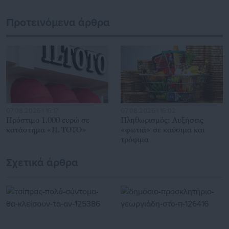
εκατοντάδες χιλιάδες επισκέψεις από εργαζόμενους στο
δημόσιο και ιδιωτικό τομέα, πολιτικούς, αιρετούς της
Προτεινόμενα άρθρα
Αυτοδιοίκησης, επιχειρηματίες και, κυρίως, πολίτες που
ενδιαφέρονται για τοπικά, εργασιακά, ασφαλιστικά αλλά και
για γενικότερα θέματα της επικαιρότητας.
07.08.2026 | 16:17
07.08.2026 | 16:02
Πρόστιμο 1.000 ευρώ σε
Πληθωρισμός: Αυξήσεις
κατάστημα «IL TOTO»
«φωτιά» σε καύσιμα και
τρόφιμα
Σχετικά άρθρα