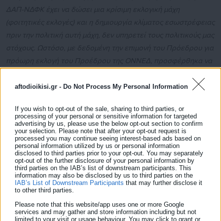
ΔΑΠ-ΝΔΦΚ έχει να δώσει μια κρίσιμη εκλογική μάχη
(φοιτητικές εκλογές) και η δημιουργία κλίματος εσωστρέφειας
πριν την πολιτική αυτή μάχη, δεν υπηρετεί τους πολιτικούς μας
στόχους. Ωστόσο, με δεδομένη την επιμονή του Πρόεδρου για
πρόωρη εκλογή του Προέδρου της ΟΝΝΕΔ, προσφέρθηκα να
τον διευκολύνω με την παραίτηση μου κάτι που δεν έκανε
αποδεκτό. Οποιαδήποτε άλλη λύση θα ήταν και
aftodioikisi.gr -
Do Not Process My Personal Information
αντιδεοντολογική και αντικαταστατική δεδομένου ότι δεν
If you wish to opt-out of the sale, sharing to third parties, or
μπορεί να πραγματοποιηθεί εκλογική διαδικασία για την
processing of your personal or sensitive information for targeted
advertising by us, please use the below opt-out section to confirm
πλήρωση μιας θέσης η οποία δεν είναι κενή. Αυτή του
your selection. Please note that after your opt-out request is
Προέδρου της ΟΝΝΕΔ.
processed you may continue seeing interest-based ads based on
personal information utilized by us or personal information
disclosed to third parties prior to your opt-out. You may separately
Δείτε ακόμη:
opt-out of the further disclosure of your personal information by
third parties on the IAB’s list of downstream participants. This
Τσίπρας: Πολύ σύντομα θα κλείσουν τα
information may also be disclosed by us to third parties on the
IAB’s List of Downstream Participants
that may further disclose it
ανοιχτά μέτωπα
to other third parties.
Please note that this website/app uses one or more Google
Πώς έγινε ο Βούτσης υπουργός Εσωτερικών -
services and may gather and store information including but not
Όλο το παρασκήνιο από τη Ζωή
limited to your visit or usage behaviour. You may click to grant or