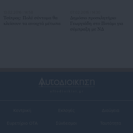
13.02.2016 | 14:58
07.02.2016 | 14:30
Τσίπρας: Πολύ σύντομα θα
Δημόσιο προσκλητήριο
κλείσουν τα ανοιχτά μέτωπα
Γεωργιάδη στο Ποτάμι για
σύμπραξη με ΝΔ
Κεντρική
Εκλογές
Διαύγεια
Ευρετήριο ΟΤΑ
Σύνδεσμοι
Ταυτότητα