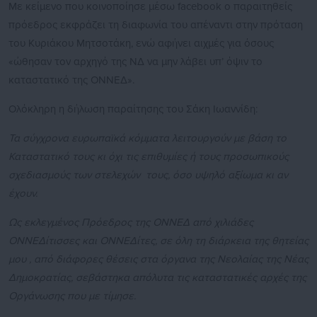
Με κείμενο που κοινοποίησε μέσω facebook ο παραιτηθείς
πρόεδρος εκφράζει τη διαφωνία του απέναντι στην πρόταση
του Κυριάκου Μητσοτάκη, ενώ αφήνει αιχμές για όσους
«ώθησαν τον αρχηγό της ΝΔ να μην λάβει υπ’ όψιν το
καταστατικό της ΟΝΝΕΔ».
Ολόκληρη η δήλωση παραίτησης του Σάκη Ιωαννίδη:
Τα σύγχρονα ευρωπαϊκά κόμματα λειτουργούν με βάση το
Καταστατικό τους κι όχι τις επιθυμίες ή τους προσωπικούς
σχεδιασμούς των στελεχών τους, όσο υψηλό αξίωμα κι αν
έχουν.
Ως εκλεγμένος Πρόεδρος της ΟΝΝΕΔ από χιλιάδες
ΟΝΝΕΔίτισσες και ΟΝΝΕΔίτες, σε όλη τη διάρκεια της θητείας
μου , από διάφορες θέσεις στα όργανα της Νεολαίας της Νέας
Δημοκρατίας, σεβάστηκα απόλυτα τις καταστατικές αρχές της
Οργάνωσης που με τίμησε.