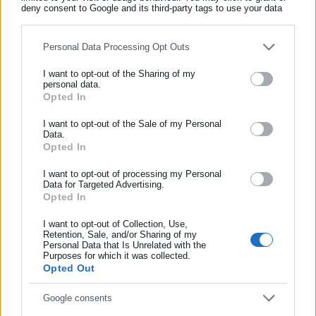
deny consent to Google and its third-party tags to use your data
for below specified purposes in below Google consent section.
Personal Data Processing Opt Outs
I want to opt-out of the Sharing of my
personal data.
Η ευθύνη για την απόφαση αυτή δεν βαραίνει φυσικά εμένα,
Opted In
ΕΓΓΡΑΦΗ NEWSLETTER
αλλά ούτε και τα μέλη της ΟΝΝΕΔ. Βαραίνει όσους ώθησαν
Ενημερωθείτε πρώτοι για ειδήσεις και θέματα από το χώρο της
I want to opt-out of the Sale of my Personal
τον Πρόεδρο του κόμματός μας να μην λάβει υπόψη του το
Data.
Αυτοδιοίκησης, της δημόσιας διοίκησης, της εργασίας, της
Opted In
καταστατικό της ΟΝΝΕΔ.
ασφάλισης αλλά και γενικότερης επικαιρότητας από την Ελλάδα
Σε κάθε περίπτωση σέβομαι την απόφαση τoυ Προέδρου μας
και όλο τον κόσμο!
I want to opt-out of processing my Personal
Data for Targeted Advertising.
να ορίσει τελικά πρόωρες εκλογές για τις 20 Μαρτίου,
Opted In
Συμπλήρωσε όνομα
απόφαση με την οποία διαφωνώ.
I want to opt-out of Collection, Use,
Για το λόγο αυτό, υποβάλλω την παραίτησή μου, προκειμένου
Retention, Sale, and/or Sharing of my
Personal Data that Is Unrelated with the
Συμπλήρωσε επώνυμο
να διευκολύνω τον κ. Μητσοτάκη να υλοποιήσει τις
Purposes for which it was collected.
Opted Out
αποφάσεις που έχει λάβει για το μέλλον της ΟΝΝΕΔ.
Συμπλήρωσε email
Ευχαριστώ από καρδιάς τους συναγωνιστές και τις
Google consents