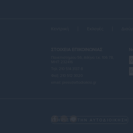
Κεντρική
Εκλογές
Διαύγ
ΣΤΟΙΧΕΙΑ ΕΠΙΚΟΙΝΩΝΙΑΣ
Ne
Πανεπιστημίου 56, Αθήνα τ.κ. 106 78,
ΜΗΤ: 232416
Τηλ. 210 514 3137-8
Φαξ: 210 512 3020
email:
press@aftodioikisi.gr
ΣΤΗΡΙΞΤΕ ΤΗΝ ΑΥΤΟΔΙΟΙΚΗΣΗ