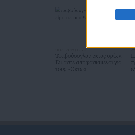
01.09.2018 | 12:20
25
Τσαβούσογλου εκτός ορίων:
Π
Είμαστε αποφασισμένοι για
π
τους «Οκτώ»
ε
δ