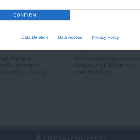
CONFIRM
Data Deletion
Data Access
Privacy Policy
.03.2019 | 23:06
19.03.2019 | 12:25
αρενόχληση
Επίθεση Άγκυρας κατά το
ρωθυπουργικού
ελληνικού ΥΠΕΞ για τους
λικοπτέρου: Αυστηρό
«γκιαούρηδες»
ιάβημα Αθήνας σε Άγκυρα