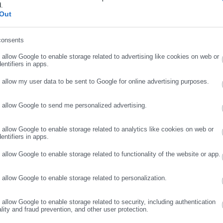
d.
ήρωσε επώνυμο
Out
consents
ρωσε email
o allow Google to enable storage related to advertising like cookies on web or
entifiers in apps.
o allow my user data to be sent to Google for online advertising purposes.
o allow Google to send me personalized advertising.
ΣΥΝΕΧΙΣΤΕ ΣΤΟ WEBSITE
ΕΓΓΡΑΦΗ
o allow Google to enable storage related to analytics like cookies on web or
entifiers in apps.
o allow Google to enable storage related to functionality of the website or app.
.08.2026 | 16:02
07.08.2026 | 10:59
ληθωρισμός: Αυξήσεις
Έκτακτο επίδομα παιδιού:
φωτιά» σε καύσιμα και
«Κλειδώνει» ως 10
o allow Google to enable storage related to personalization.
ρόφιμα
Αυγούστου – Και επιπλέον
προϋπόθεση
o allow Google to enable storage related to security, including authentication
ality and fraud prevention, and other user protection.