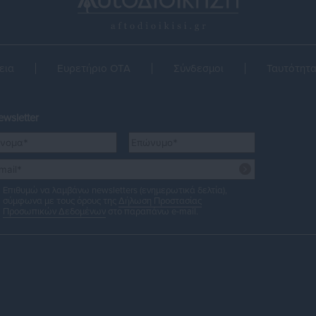
εια
Ευρετήριο ΟΤΑ
Σύνδεσμοι
Ταυτότητ
wsletter
Επιθυμώ να λαμβάνω newsletters (ενημερωτικά δελτία),
σύμφωνα με τους όρους της
Δήλωση Προστασίας
Προσωπικών Δεδομένων
στο παραπάνω e-mail.