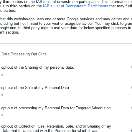
y third parties on the IAB’s list of downstream participants. This information
 είναι υπαρκτός, εάν δεν βρούμε λύσεις, όχι πάντα ευχάριστες,
us to third parties on the
IAB’s List of Downstream Participants
that may furt
rd parties.
θρο του. Αναφερόμενος συγκεκριμένα στην κρίση των Ιμίων του
that this website/app uses one or more Google services and may gather and s
 υπάρξουν παρόμοιες σκέψεις στη σημερινή τουρκική ηγεσία», με
ncluding but not limited to your visit or usage behaviour. You may click to gra
ogle and its third-party tags to use your data for below specified purposes in
 επιμένει στην τακτική του στο ζήτημα των γεωτρήσεων και
nt section.
ίναι συνιδιοκτήτες των κοιτασμάτων στην περιοχή.
ανεβάζει το θερμόμετρο της έντασης. Τελευταίο «κρούσμα», η
l Data Processing Opt Outs
 ότι φρεγάτες θα συνοδεύουν το δεύτερο γεωτρύπανο που θα
 την άλλη, η Ουάσινγκτον έστειλε νέο αυστηρό μήνυμα στην Αγκυρα
o opt-out of the Sharing of my personal data.
τικές ενέργειες στην περιοχή.
In
ΡΑΦΗ NEWSLETTER
o opt-out of the Sale of my Personal Data.
ωθείτε πρώτοι για ειδήσεις και θέματα από το χώρο της Αυτοδιο
In
μόσιας διοίκησης, της εργασίας, της ασφάλισης αλλά και γενικότερ
ρότητας από την Ελλάδα και όλο τον κόσμο!
o opt-out of processing my Personal Data for Targeted Advertising.
ΑΔΑ,
ΙΜΙΑ,
ΚΩΣΤΑΣ ΣΗΜΙΤΗΣ,
ΜΕΣΟΓΕΙΟΣ,
ΟΥΑΣΙΝΓΚΤΟΝ,
ΚΙΑ
In
ήρωσε όνομα
o opt-out of Collection, Use, Retention, Sale, and/or Sharing of my
 Data that Is Unrelated with the Purposes for which it was