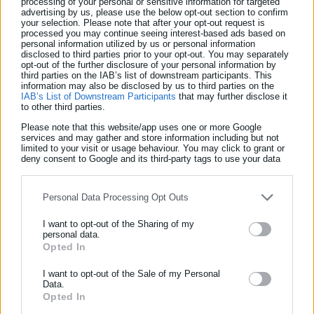
processing of your personal or sensitive information for targeted
advertising by us, please use the below opt-out section to confirm
αίσθηση αισιοδοξίας σε κάθε τοπική κοινωνία. Θα κάνουμε
your selection. Please note that after your opt-out request is
processed you may continue seeing interest-based ads based on
περισσότερα για το πρόγραμμα Μαριέττα Γιαννάκου».
personal information utilized by us or personal information
disclosed to third parties prior to your opt-out. You may separately
Σχετικά με τα Ωνάσεια Σχολεία δήλωσε: «Εγκαινιάζουμε και τα
opt-out of the further disclosure of your personal information by
third parties on the IAB’s list of downstream participants. This
12 πρώτα Ωνάσεια Γυμνάσια και Λύκεια, τα οποία θα
information may also be disclosed by us to third parties on the
IAB’s List of Downstream Participants
that may further disclose it
λειτουργήσουν, φέτος, ως πρότυπες δημόσιες μονάδες»
to other third parties.
Please note that this website/app uses one or more Google
Ο Πρωθυπουργός αναφέρθηκε και στη φετινή ακαδημαϊκή
services and may gather and store information including but not
χρονιά και τη λειτουργία μη κρατικών πανεπιστημίων λέγοντας
limited to your visit or usage behaviour. You may click to grant or
deny consent to Google and its third-party tags to use your data
χαρακτηριστικά: «Είναι μία εμβληματική καινοτομία, για την
for below specified purposes in below Google consent section.
οποία η παράταξή μας έχει αγωνιστεί εδώ και δεκαετίες. Έχω
Personal Data Processing Opt Outs
ενημερωθεί ότι θα έχουμε τέσσερα πρώτα κρατικά μη
κερδοσκοπικά πανεπιστήμια, τα οποία θα ανοίξουν για πρώτη
I want to opt-out of the Sharing of my
personal data.
φορά στην στη χώρα μας. Είναι μια μεταρρύθμιση η οποία
Opted In
ΕΓΓΡΑΦΗ NEWSLETTER
καθυστέρησε δεκαετίες»
Ενημερωθείτε πρώτοι για ειδήσεις και θέματα από το χώρο της
I want to opt-out of the Sale of my Personal
Data.
Δείτε ακόμη:
Αυτοδιοίκησης, της δημόσιας διοίκησης, της εργασίας, της
Opted In
ασφάλισης αλλά και γενικότερης επικαιρότητας από την Ελλάδα
Το ΠΑΣΟΚ στέλνει το θέμα του ΟΠΕΚΕΠΕ στη