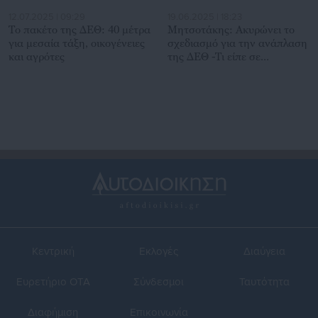
12.07.2025 | 09:29
19.06.2025 | 18:23
Το πακέτο της ΔΕΘ: 40 μέτρα
Μητσοτάκης: Ακυρώνει το
για μεσαία τάξη, οικογένειες
σχεδιασμό για την ανάπλαση
και αγρότες
της ΔΕΘ -Τι είπε σε
δημάρχους
Κεντρική
Εκλογές
Διαύγεια
Ευρετήριο ΟΤΑ
Σύνδεσμοι
Ταυτότητα
Διαφήμιση
Επικοινωνία