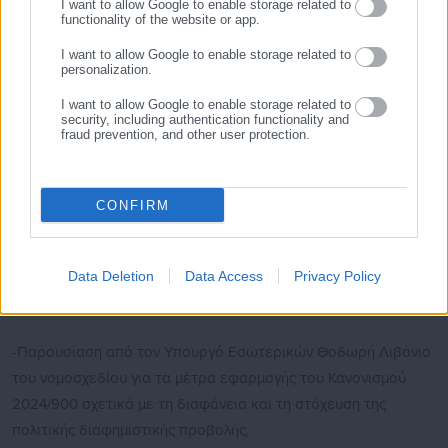
I want to allow Google to enable storage related to
οικονομικών δραστηριοτήτων, την επιτάχυνση των
functionality of the website or app.
στρατηγικών επενδύσεων, τη βιομηχανία και την κοινωνική
I want to allow Google to enable storage related to
επιχειρηματικότητα,
personalization.
-Παρουσίαση από τον Υπουργό Περιβάλλοντος και Ενέργειας
I want to allow Google to enable storage related to
security, including authentication functionality and
Σταύρο Παπασταύρου του Κώδικα Χωροταξίας και
fraud prevention, and other user protection.
Πολεοδομίας,
-Παρουσίαση από τον Υπουργό Εξωτερικών Γιώργο
CONFIRM
Γεραπετρίτη του νομοσχεδίου για τη σύσταση Γραφείου
ελληνικής Προεδρίας στο Συμβούλιο της Ευρωπαϊκής Ένωσης,
Data Deletion
Data Access
Privacy Policy
-Παρουσίαση από τον Υπουργό Εσωτερικών Θοδωρή Λιβάνιο
του νομοσχεδίου για τα μέτρα εφαρμογής του Κανονισμού
2024/900 σχετικά με τη διαφάνεια και τη στόχευση της
πολιτικής διαφημιστικής προβολής,