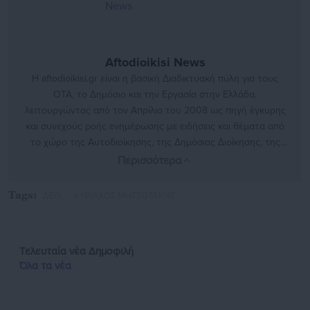
Aftodioikisi News
Η aftodioikisi.gr είναι η βασική Διαδικτυακή πύλη για τους
ΟΤΑ, το Δημόσιο και την Εργασία στην Ελλάδα,
λειτουργώντας από τον Απρίλιο του 2008 ως πηγή έγκυρης
και συνεχούς ροής ενημέρωσης με ειδήσεις και θέματα από
το χώρο της Αυτοδιοίκησης, της Δημόσιας Διοίκησης, της
Εργασίας, της Ασφάλισης αλλά και γενικότερης
Περισσότερα
επικαιρότητας από την Ελλάδα και όλο τον κόσμο. Τον Μάιο
του 2010, μόλις δύο χρόνια μετά την έναρξη της λειτουργίας
Tags:
ΔΕΘ,
ΚΥΡΙΑΚΟΣ ΜΗΤΣΟΤΑΚΗΣ
της τιμήθηκε με το δημοσιογραφικό Βραβείο Μπότση.
Παράλληλα, αποτελεί κόμβο αμφίδρομης επικοινωνίας
μεταξύ πολιτικών, αιρετών της Αυτοδιοίκησης αλλά και
Τελευταία νέα
Δημοφιλή
επιχειρηματιών με τους πολίτες και τους εργαζόμενους στο
Όλα τα νέα
δημόσιο και ιδιωτικό τομέα, ενώ λειτουργεί ως δίαυλος
διαδραστικής ενημέρωσης και επικοινωνίας μεταξύ της
Περιφέρειας και του Κέντρου. Καθημερινά δέχεται