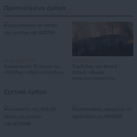
εκατοντάδες χιλιάδες επισκέψεις από εργαζόμενους στο
Προτεινόμενα άρθρα
δημόσιο και ιδιωτικό τομέα, πολιτικούς, αιρετούς της
Αυτοδιοίκησης, επιχειρηματίες και, κυρίως, πολίτες που
ενδιαφέρονται για τοπικά, εργασιακά, ασφαλιστικά αλλά και
για γενικότερα θέματα της επικαιρότητας.
08.08.2026 | 13:01
08.08.2026 | 11:23
Καρυστιανού: Το άστρο της
Χαρδαλιάς για Δυτική
«Ελπίδας» σβήνει επικίνδυνα
Αττική: «Καμία
ανεμογεννήτρια στις
πληγείσες περιοχές»
Σχετικά άρθρα