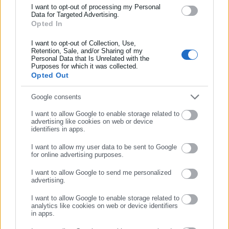
και όλο τον κόσμο!
I want to opt-out of processing my Personal
Διάσκεψη των Προέδρων της Βουλής
Data for Targeted Advertising.
Opted In
Συμπλήρωσε όνομα
Σέβη Βολουδάκη: Βανδάλισαν το πολιτικό της
γραφείο
I want to opt-out of Collection, Use,
Retention, Sale, and/or Sharing of my
Personal Data that Is Unrelated with the
Συμπλήρωσε επώνυμο
Purposes for which it was collected.
Opted Out
Συμπλήρωσε email
Google consents
Τα θέματα της συνεδρίασης του Υπουργικού
I want to allow Google to enable storage related to
advertising like cookies on web or device
Συμβουλίου είναι:
identifiers in apps.
-Εισήγηση από την Υπουργό Παιδείας, Θρησκευμάτων και
I want to allow my user data to be sent to Google
for online advertising purposes.
Αθλητισμού Σοφία Ζαχαράκη σχετικά με την έναρξη της νέας
ΣΥΝΕΧΙΣΤΕ ΣΤΟ WEBSITE
I want to allow Google to send me personalized
σχολικής και ακαδημαϊκής χρονιάς – Προετοιμασία και
advertising.
ΕΓΓΡΑΦΗ
καινοτομίες,
I want to allow Google to enable storage related to
analytics like cookies on web or device identifiers
-Παρουσίαση από τον Υπουργό Ανάπτυξης Τάκη Θεοδωρικάκο
in apps.
των νομοθετικών πρωτοβουλιών για τη ρύθμιση των