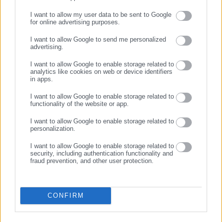
Tags:
ΒΟΡΕΙΟΣ ΤΟΜΕΑΣ ΑΘΗΝΩΝ,
Δημοσκόπηση Interview,
ΕΛΑΣ,
I want to allow my user data to be sent to Google
ΝΕΑ ΔΗΜΟΚΡΑΤΙΑ
for online advertising purposes.
ΣΥΝΕΧΙΣΤΕ ΣΤΟ WEBSITE
I want to allow Google to send me personalized
ΕΓΓΡΑΦΗ
advertising.
Τελευταία νέα
Δημοφιλή
I want to allow Google to enable storage related to
Όλα τα νέα
analytics like cookies on web or device identifiers
in apps.
I want to allow Google to enable storage related to
functionality of the website or app.
Προτεινόμενα άρθρα
I want to allow Google to enable storage related to
personalization.
I want to allow Google to enable storage related to
security, including authentication functionality and
fraud prevention, and other user protection.
CONFIRM
28.07.2026 | 17:16
28.07.2026 | 16:00
Άρση μονιμότητας στο δημόσιο
ΔΥΠΑ: Προσλήψεις 1.00