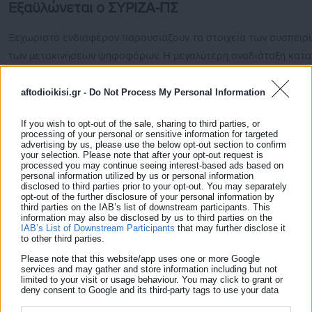
Εξαϋλώνεται ο ΣΥΡΙΖΑ-ΠΣ
Ξεχωριστό ενδιαφέρον παρουσιάζουν τα στοιχεία των συσπειρ
των μετακινήσεων ψηφοφόρων. Η μεγαλύτερη αναδιάταξη κατ
στον χώρο του ΣΥΡΙΖΑ, καθώς το 65,9% των ψηφοφόρων του ε
να κατευθύνεται προς την ΕΛΑΣ, ενώ το 15,3% επιλέγει τους 
aftodioikisi.gr -
Do Not Process My Personal Information
του κ. Κασσελάκη.
If you wish to opt-out of the sale, sharing to third parties, or
processing of your personal or sensitive information for targeted
Στο ΠΑΣΟΚ, η κομματική συσπείρωση διαμορφώνεται στο 50%,
advertising by us, please use the below opt-out section to confirm
your selection. Please note that after your opt-out request is
16,7% των ψηφοφόρων του μετακινείται προς την ΕΛΑΣ, στοιχεί
processed you may continue seeing interest-based ads based on
αποτυπώνει τις πιέσεις που δέχεται ο χώρος της κεντροαριστερ
personal information utilized by us or personal information
disclosed to third parties prior to your opt-out. You may separately
opt-out of the further disclosure of your personal information by
third parties on the IAB’s list of downstream participants. This
information may also be disclosed by us to third parties on the
IAB’s List of Downstream Participants
that may further disclose it
to other third parties.
Please note that this website/app uses one or more Google
services and may gather and store information including but not
Η δημοσκόπηση επιβεβαιώνει την κυριαρχία της Νέας Δημοκρατ
limited to your visit or usage behaviour. You may click to grant or
deny consent to Google and its third-party tags to use your data
Βόρειο Τομέα Αθηνών, ενώ ταυτόχρονα καταγράφει έντονες αν
for below specified purposes in below Google consent section.