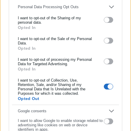
στο πολιτικό σκηνικό, με επίκεντρο τις μετακινήσεις ψηφοφόρω
Personal Data Processing Opt Outs
ισορροπία δυνάμεων στον χώρο της αντιπολίτευσης.
I want to opt-out of the Sharing of my
personal data.
Opted In
ΕΓΓΡΑΦΗ NEWSLETTER
I want to opt-out of the Sale of my Personal
Ενημερωθείτε πρώτοι για ειδήσεις και θέματα από το χώρο της Α
Data.
Opted In
της δημόσιας διοίκησης, της εργασίας, της ασφάλισης αλλά και γε
επικαιρότητας από την Ελλάδα και όλο τον κόσμο!
I want to opt-out of processing my Personal
Data for Targeted Advertising.
Συμπλήρωσε όνομα
Opted In
I want to opt-out of Collection, Use,
Διονύσης Παπατριανταφύλλου
Retention, Sale, and/or Sharing of my
Συμπλήρωσε επώνυμο
Ο Διονύσης Παπατριανταφύλλου είναι απόφοιτος του Τμήματος Π
Personal Data that Is Unrelated with the
Purposes for which it was collected.
Επιστήμης και Δημόσιας Διοίκησης του ΕΚΠΑ και υποψήφιος δι
Opted Out
του Τμήματος Πολιτικής Επιστήμης του ΔΠΘ. Έχει εργαστεί επί σ
Συμπλήρωσε email
στη δημοσιογραφία, ενώ άρθρα του έχουν δημοσιευθεί σε ιστοσε
Google consents
περιοδικά αναφορικά με το ελληνικό πολιτικό και κομματικό σύ
I want to allow Google to enable storage related to
https://www.linkedin.com/in/dionysis-papatriantafyllou-4a428
Περισσότερα
advertising like cookies on web or device
utm_source=share_via&utm_content=profile&utm_medium=membe
identifiers in apps.