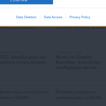
CONFIRM
Data Deletion
Data Access
Privacy Policy
.08.2026 | 21:22
07.08.2026 | 20:24
ΠΕΣ: Αγοράζει χαρτί και
Φωτιά στο Στεφάνι
ακέλους ενόψει εκλογών
Κορινθίας- Αποκάλυψη
αντιδημάρχου για την
προέλευσή της