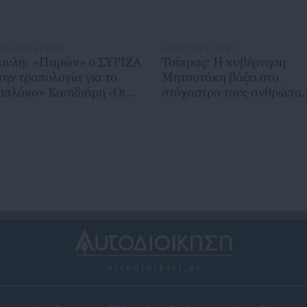
.02.2023 | 21:13
08.02.2023 | 19:57
ουλή: «Παρών» ο ΣΥΡΙΖΑ
Τσίπρας: Η κυβέρνηση
την τροπολογία για το
Μητσοτάκη βάζει στο
μπλόκο» Κασιδιάρη -Οι
στόχαστρο τους ανθρώπο
ντιδράσεις της ΝΔ
του Πολιτισμού