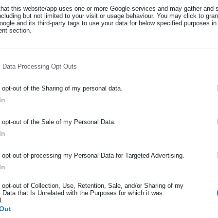
εκπροσώπους της, καθώς και με μέλη ομογενειακών φορέων.
that this website/app uses one or more Google services and may gather and s
ncluding but not limited to your visit or usage behaviour. You may click to gra
ogle and its third-party tags to use your data for below specified purposes in
nt section.
με την πρόεδρο της Βουλής της Αργεντινής, Σεσίλια Μορό,
ς Εξωτερικών Υποθέσεων, Εντουάρντο Φέλιξ Βαλντές. Όπως
l Data Processing Opt Outs
στο επίκεντρο της συνάντησης βρέθηκαν, η κοινοβουλευτική
συνεργασίας στους τομείς της οικονομίας, των εξωτερικών σχέσεων
o opt-out of the Sharing of my personal data.
In
άλιστα, με αφορμή την πρώτη επίσκεψη Έλληνα υπουργού
κής Αμερικής, ανακοινώθηκε η σύσταση Ομάδας Φιλίας Ελλάδας –
ΡΑΦΗ NEWSLETTER
o opt-out of the Sale of my Personal Data.
ωθείτε πρώτοι για ειδήσεις και θέματα από το χώρο της Αυτοδιο
In
μόσιας διοίκησης, της εργασίας, της ασφάλισης αλλά και γενικότερ
η του Νίκου Δένδια με τον ομόλογό του, Σαντιάγο Αντρές Καφιέρο
ρότητας από την Ελλάδα και όλο τον κόσμο!
o opt-out of processing my Personal Data for Targeted Advertising.
, αναμένεται να γίνει δεκτός από τον Πρόεδρο της χώρας,
In
ήρωσε όνομα
o opt-out of Collection, Use, Retention, Sale, and/or Sharing of my
 Data that Is Unrelated with the Purposes for which it was
d.
ήρωσε επώνυμο
Out