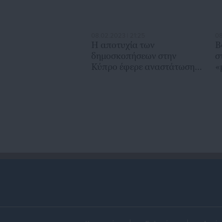
08.02.2023 | 21:25
08
H αποτυχία των
Β
δημοσκοπήσεων στην
σ
Κύπρο έφερε αναστάτωση
«
στην Αθήνα
α