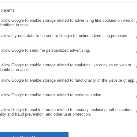
consents
ρωσε email
o allow Google to enable storage related to advertising like cookies on web or
entifiers in apps.
o allow my user data to be sent to Google for online advertising purposes.
Aftodioikisi News
o allow Google to send me personalized advertising.
ΣΥΝΕΧΙΣΤΕ ΣΤΟ WEBSITE
ΕΓΓΡΑΦΗ
αδικτυακή πύλη για τους ΟΤΑ, το Δημόσιο και την Εργασία στην Ελλάδα,
008 ως πηγή έγκυρης και συνεχούς ροής ενημέρωσης με ειδήσεις και
o allow Google to enable storage related to analytics like cookies on web or
entifiers in apps.
ης, της Δημόσιας Διοίκησης, της Εργασίας, της Ασφάλισης αλλά και
Περισσότερα
λλάδα και όλο τον κόσμο. Τον Μάιο του 2010, μόλις δύο χρόνια μετά
o allow Google to enable storage related to functionality of the website or app.
μήθηκε με το δημοσιογραφικό Βραβείο Μπότση. Παράλληλα, αποτελεί
Η
ύ πολιτικών, αιρετών της Αυτοδιοίκησης αλλά και επιχειρηματιών με
o allow Google to enable storage related to personalization.
νους στο δημόσιο και ιδιωτικό τομέα, ενώ λειτουργεί ως δίαυλος
νωνίας μεταξύ της Περιφέρειας και του Κέντρου. Καθημερινά δέχεται
o allow Google to enable storage related to security, including authentication
 εργαζόμενους στο δημόσιο και ιδιωτικό τομέα, πολιτικούς, αιρετούς
ality and fraud prevention, and other user protection.
ς και, κυρίως, πολίτες που ενδιαφέρονται για τοπικά, εργασιακά,
ά και για γενικότερα θέματα της επικαιρότητας.