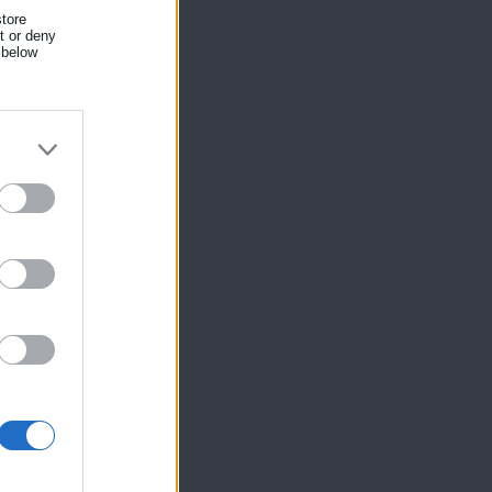
tore
nt or deny
 below
,
ίκησης,
ης
.