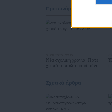
Προτεινόμενα άρθρα
07.08.2026 | 22:16
07
Νέα σχολική χρονιά: Πότε
Υ
χτυπά το πρώτο κουδούνι
φ
Σχετικά άρθρα