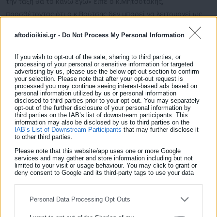
την τάξη θα το κάνω εγώ» είπε ο κ.Μητσοτάκης,
προσθέτοντας ότι ο κ.Βούτσης δεν μπορεί να λειτουργεί ως
πρόεδρος του ΣΥΡΙΖΑ.
aftodioikisi.gr -
Do Not Process My Personal Information
If you wish to opt-out of the sale, sharing to third parties, or
processing of your personal or sensitive information for targeted
advertising by us, please use the below opt-out section to confirm
your selection. Please note that after your opt-out request is
processed you may continue seeing interest-based ads based on
personal information utilized by us or personal information
disclosed to third parties prior to your opt-out. You may separately
opt-out of the further disclosure of your personal information by
third parties on the IAB’s list of downstream participants. This
information may also be disclosed by us to third parties on the
IAB’s List of Downstream Participants
that may further disclose it
to other third parties.
Please note that this website/app uses one or more Google
services and may gather and store information including but not
limited to your visit or usage behaviour. You may click to grant or
Κώστας Παναγιωτάκης
deny consent to Google and its third-party tags to use your data
for below specified purposes in below Google consent section.
O Κώστας Παναγιωτάκης, πτυχιούχος του τμήματος
Επικοινωνίας και Μέσων Μαζικής Ενημέρωσης του ΕΚΠΑ,
Personal Data Processing Opt Outs
είναι δημοσιογράφος, μέλος της ΕΣΗΕΑ, με εμπειρία άνω
των 20 ετών στο αυτοδιοικητικό & πολιτικό ρεπορτάζ. Τα