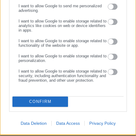
ΣΥΝΕΧΙΣΤΕ ΣΤΟ WEBSITE
06.08.2026 | 20:59
06.08.2026 | 16:29
I want to allow Google to send me personalized
Η επίσημη εφαρμογή για
Μελέτη-σοκ για τους
advertising.
ΕΓΓΡΑΦΗ
καταγγελίες κατάληψης
Δήμους: “Ωρολογιακή βόμβα”
δρόμων και πεζοδρομίων
υποστελέχωση &
I want to allow Google to enable storage related to
χρηματοδοτικό έλλειμμα
analytics like cookies on web or device identifiers
in apps.
Σχετικά άρθρα
I want to allow Google to enable storage related to
functionality of the website or app.
I want to allow Google to enable storage related to
personalization.
I want to allow Google to enable storage related to
security, including authentication functionality and
fraud prevention, and other user protection.
18.12.2018 | 20:03
12.07.2018 | 10:58
Βουλή: “Σφυροκόπημα”
Στην ολομέλεια της Βουλής ο
Μητσοτάκη στην Κυβέρνηση
Μητσοτάκης για τον
CONFIRM
(live)
«Κλεισθένη Ι»
Data Deletion
Data Access
Privacy Policy