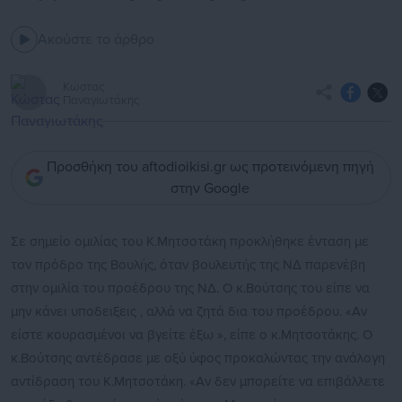
Ακούστε το άρθρο
Κώστας
Παναγιωτάκης
Προσθήκη του aftodioikisi.gr ως προτεινόμενη πηγή
στην Google
Σε σημείο ομιλίας του Κ.Μητσοτάκη προκλήθηκε ένταση με
τον πρόδρο της Βουλής, όταν βουλευτής της ΝΔ παρενέβη
στην ομιλία του προέδρου της ΝΔ. Ο κ.Βούτσης του είπε να
μην κάνει υποδειξεις , αλλά να ζητά δια του προέδρου. «Αν
είστε κουρασμένοι να βγείτε έξω », είπε ο κ.Μητσοτάκης. Ο
κ.Βούτσης αντέδρασε με οξύ ύφος προκαλώντας την ανάλογη
αντίδραση του Κ.Μητσοτάκη. «Αν δεν μπορείτε να επιβάλλετε