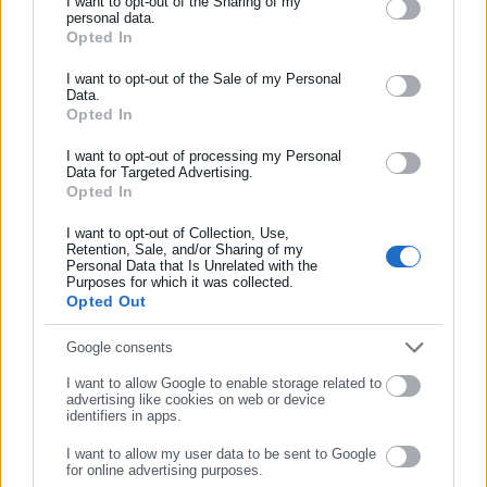
I want to opt-out of the Sharing of my
τελευταία χρόνια κατέχει θέσεις ευθύνης σε Μέσα τοπικής
personal data.
Opted In
ΕΓΓΡΑΦΗ NEWSLETTER
και πανελλαδικής εμβέλειας.
Περισσότερα
http://www.linkedin.com/in/kostas-panagiotakis-45333141b
Ενημερωθείτε πρώτοι για ειδήσεις και θέματα από το χώρο της
I want to opt-out of the Sale of my Personal
Data.
Tags:
Αυτοδιοίκησης, της δημόσιας διοίκησης, της εργασίας, της
dept-A,
ΒΟΥΛΗ,
ΜΗΤΣΟΤΑΚΗΣ,
ΧΑΜΟΣ ΒΟΥΤΣΗΣ
Opted In
ασφάλισης αλλά και γενικότερης επικαιρότητας από την Ελλάδα
και όλο τον κόσμο!
I want to opt-out of processing my Personal
Data for Targeted Advertising.
Τελευταία νέα
Δημοφιλή
Opted In
Συμπλήρωσε όνομα
Όλα τα νέα
I want to opt-out of Collection, Use,
Retention, Sale, and/or Sharing of my
Personal Data that Is Unrelated with the
Συμπλήρωσε επώνυμο
Purposes for which it was collected.
Opted Out
Προτεινόμενα άρθρα
Συμπλήρωσε email
Google consents
I want to allow Google to enable storage related to
advertising like cookies on web or device
identifiers in apps.
I want to allow my user data to be sent to Google
for online advertising purposes.