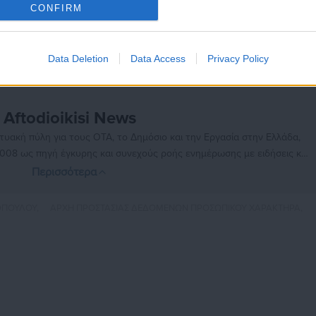
CONFIRM
Data Deletion
Data Access
Privacy Policy
Aftodioikisi News
αδικτυακή πύλη για τους ΟΤΑ, το Δημόσιο και την Εργασία στην Ελλάδα,
008 ως πηγή έγκυρης και συνεχούς ροής ενημέρωσης με ειδήσεις και
ης, της Δημόσιας Διοίκησης, της Εργασίας, της Ασφάλισης αλλά και
Περισσότερα
λλάδα και όλο τον κόσμο. Τον Μάιο του 2010, μόλις δύο χρόνια μετά
μήθηκε με το δημοσιογραφικό Βραβείο Μπότση. Παράλληλα, αποτελεί
ΟΠΟΥΛΟΥ,
ΑΡΧΗ ΠΡΟΣΤΑΣΙΑΣ ΔΕΔΟΜΕΝΩΝ ΠΡΟΣΩΠΙΚΟΥ ΧΑΡΑΚΤΗΡΑ,
ύ πολιτικών, αιρετών της Αυτοδιοίκησης αλλά και επιχειρηματιών με
νους στο δημόσιο και ιδιωτικό τομέα, ενώ λειτουργεί ως δίαυλος
νωνίας μεταξύ της Περιφέρειας και του Κέντρου. Καθημερινά δέχεται
 εργαζόμενους στο δημόσιο και ιδιωτικό τομέα, πολιτικούς, αιρετούς
ς και, κυρίως, πολίτες που ενδιαφέρονται για τοπικά, εργασιακά,
ά και για γενικότερα θέματα της επικαιρότητας.