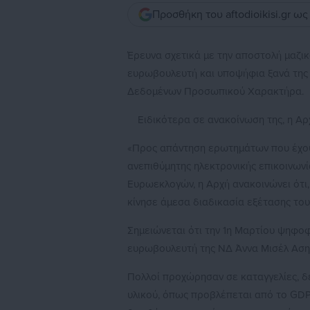
Προσθήκη του aftodioikisi.gr ω
Έρευνα σχετικά με την αποστολή μαζικ
ευρωβουλευτή και υποψήφια ξανά τη
Δεδομένων Προσωπικού Χαρακτήρα.
Ειδικότερα σε ανακοίνωση της, η Αρχ
«Προς απάντηση ερωτημάτων που έχου
ανεπιθύμητης ηλεκτρονικής επικοινων
Ευρωεκλογών, η Αρχή ανακοινώνει ότι,
κίνησε άμεσα διαδικασία εξέτασης του
Σημειώνεται ότι την 1η Μαρτίου ψηφοφ
ευρωβουλευτή της ΝΔ Άννα Μισέλ Ασ
Πολλοί προχώρησαν σε καταγγελίες, δ
υλικού, όπως προβλέπεται από το GDPR