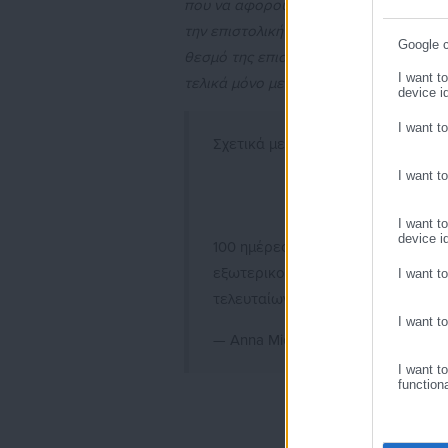
που να αφορούν στους Έλληνες του εξ
την επιστολική ψήφο με την προσωπική
Google 
θεσμό της επιστολικής ψήφου, της θε
Συμπλή
I want t
τελικά μόνο με τη στήριξη της Νέας Δη
device id
I want t
Σχετικά με την «επίθεση λάσπης» 
I want t
I want t
device id
100 ημέρες πριν από τις ευρωεκλο
εξωτερικού, με στοιχεία επικοιν
I want t
τελευταίων 5 ετών, ώστε…
I want t
— Anna Michelle Asimakopoulou 
I want t
function