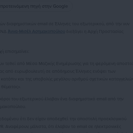
ς προτεινόμενη πηγή στην Google
ών διαφημιστικών email σε Έλληνες του εξωτερικού, από την νυν
ς ΝΔ
Άννα-Μισέλ Ασημακοπούλου
διεξάγει η Αρχή Προστασίας
ή επισημαίνει:
ν τεθεί από Μέσα Μαζικής Ενημέρωσης για τη φερόμενη αποστο
ίας από ευρωβουλευτή σε απόδημους Έλληνες ενόψει των
 κατόπιν και της υποβολής μεγάλου αριθμού σχετικών καταγγελιών
 θέματος».
όροι του εξωτερικού έλαβαν ένα διαφημιστικό email από την
ημακοπούλου.
εδομένου ότι δεν είχαν αποδεχθεί την αποστολή προεκλογικού
. Αναφέρουν, μάλιστα, ότι έλαβαν το email σε ηλεκτρονικές