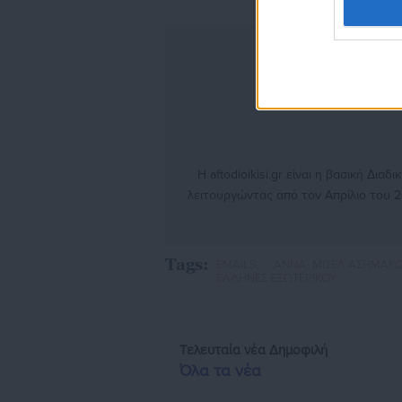
Η aftodioikisi.gr είναι η βασική Δι
λειτουργώντας από τον Απρίλιο του 2
θέματα από το χώρο της Αυτοδιοίκησ
γενικότερης επικαιρότητας από την Ε
την έναρξη της λειτουργίας της τι
Tags:
EMAILS,
ΑΝΝΑ- ΜΙΣΕΛ ΑΣΗΜΑΚ
κόμβο αμφίδρομης επικοινωνίας μεταξ
ΕΛΛΗΝΕΣ ΕΞΩΤΕΡΙΚΟΥ
τους πολίτες και τους εργαζόμε
διαδραστικής ενημέρωσης και επικοι
εκατοντάδες χιλιάδες επισκέψεις από
Τελευταία νέα
Δημοφιλή
της Αυτοδιοίκησης, επιχειρηματίε
Όλα τα νέα
ασφαλιστικά αλλ