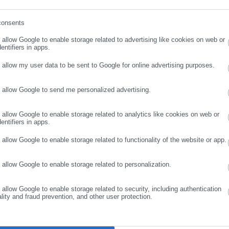
ωτερικού. Θεωρίες συνομωσίας που συσχετίζουν τις εγγραφές για
 μου δράση, έχουν σκοπό να με χρησιμοποιήσουν για να πλήξουν 
consents
σμικής μεταρρύθμισης που θεσπίστηκε στο Ελληνικό Κοινοβούλιο
ρωσε email
o allow Google to enable storage related to advertising like cookies on web or
μοκρατίας».
entifiers in apps.
o allow my user data to be sent to Google for online advertising purposes.
που δέχομαι από το πρωί, θέλω να διευκρινίσω ότι:
o allow Google to send me personalized advertising.
ΣΥΝΕΧΙΣΤΕ ΣΤΟ WEBSITE
ΕΓΓΡΑΦΗ
o allow Google to enable storage related to analytics like cookies on web or
entifiers in apps.
γές το γραφείο μου απέστειλε newsletter σε Έλληνες του
ωνίας που συγκέντρωσα ως Ευρωβουλευτής στη διάρκεια των
o allow Google to enable storage related to functionality of the website or app.
o allow Google to enable storage related to personalization.
MEP (@AnnaAsimakopoul)
March 1, 2024
o allow Google to enable storage related to security, including authentication
ality and fraud prevention, and other user protection.