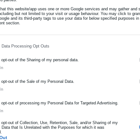
that this website/app uses one or more Google services and may gather and s
ραδοχή Αρβανίτη - Δήλωσε και
ncluding but not limited to your visit or usage behaviour. You may click to gra
ogle and its third-party tags to use your data for below specified purposes in
nt section.
l Data Processing Opt Outs
o opt-out of the Sharing of my personal data.
στις κατηγορίες τονίζοντας ότι έχει ακολουθήσει όλες τις νόμιμ
In
έποτε έλαβε προσωπικά δεδομένα από το Υπουργείο Εσωτερικών.
ΡΑΦΗ NEWSLETTER
o opt-out of the Sale of my Personal Data.
ωθείτε πρώτοι για ειδήσεις και θέματα από το χώρο της Αυτοδιο
δέχομαι από το πρωί, θέλω να διευκρινίσω ότι: 100 ημέρες πριν
In
μόσιας διοίκησης, της εργασίας, της ασφάλισης αλλά και γενικότερ
πέστειλε newsletter σε Έλληνες του εξωτερικού, με στοιχεία
ρότητας από την Ελλάδα και όλο τον κόσμο!
o opt-out of processing my Personal Data for Targeted Advertising.
ωβουλευτής στη διάρκεια των τελευταίων 5 ετών, ώστε να ζητή
In
ί τους, όπως πράττω πάντοτε σεβόμενη τα προσωπικά δεδομένα κ
ήρωσε όνομα
o opt-out of Collection, Use, Retention, Sale, and/or Sharing of my
 Data that Is Unrelated with the Purposes for which it was
d.
α από το Υπουργείο Εσωτερικών ή άλλο φορέα της κυβέρνησης
ήρωσε επώνυμο
Out