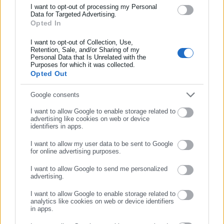
και όλο τον κόσμο!
I want to opt-out of processing my Personal
Data for Targeted Advertising.
Opted In
Συμπλήρωσε όνομα
Δημοκρατική Διαβούλευση & Διαφάνεια
I want to opt-out of Collection, Use,
Retention, Sale, and/or Sharing of my
Personal Data that Is Unrelated with the
Άμεση δημοσίευση όλων των μελετών και σαφής
Συμπλήρωσε επώνυμο
Purposes for which it was collected.
ενημέρωση της τοπικής κοινωνίας.
Opted Out
Υποχρεωτική διενέργεια Στρατηγικής Μελέτης
Συμπλήρωσε email
Google consents
Περιβαλλοντικών Επιπτώσεων (ΣΜΠΕ).
Ανεξάρτητοι Έλεγχοι & Ασφάλεια
I want to allow Google to enable storage related to
advertising like cookies on web or device
identifiers in apps.
Σύσταση Ανεξάρτητου Παρατηρητηρίου
Περιβάλλοντος για συνεχή παρακολούθηση ρύπων.
I want to allow my user data to be sent to Google
for online advertising purposes.
Διενέργεια επιδημιολογικών μελετών στην περιοχή,
ΣΥΝΕΧΙΣΤΕ ΣΤΟ WEBSITE
ώστε να αποτιμηθεί η επίδραση της βιομηχανικής
I want to allow Google to send me personalized
advertising.
δραστηριότητας στη δημόσια υγεία.
ΕΓΓΡΑΦΗ
I want to allow Google to enable storage related to
Απόρριψη Fast-Track Διαδικασιών
analytics like cookies on web or device identifiers
in apps.
Καμία παράκαμψη της νομοθεσίας ή περιορισμός