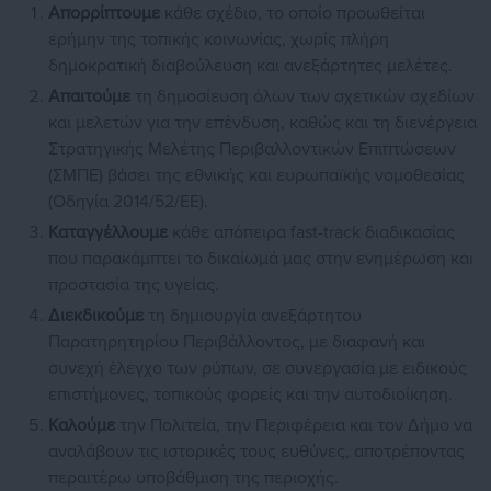
Απορρίπτουμε
κάθε σχέδιο, το οποίο προωθείται
ερήμην της τοπικής κοινωνίας, χωρίς πλήρη
δημοκρατική διαβούλευση και ανεξάρτητες μελέτες.
Απαιτούμε
τη δημοσίευση όλων των σχετικών σχεδίων
και μελετών για την επένδυση, καθώς και τη διενέργεια
Στρατηγικής Μελέτης Περιβαλλοντικών Επιπτώσεων
(ΣΜΠΕ) βάσει της εθνικής και ευρωπαϊκής νομοθεσίας
(Οδηγία 2014/52/ΕΕ).
Καταγγέλλουμε
κάθε απόπειρα fast-track διαδικασίας
που παρακάμπτει το δικαίωμά μας στην ενημέρωση και
προστασία της υγείας.
Διεκδικούμε
τη δημιουργία ανεξάρτητου
Παρατηρητηρίου Περιβάλλοντος, με διαφανή και
συνεχή έλεγχο των ρύπων, σε συνεργασία με ειδικούς
επιστήμονες, τοπικούς φορείς και την αυτοδιοίκηση.
Καλούμε
την Πολιτεία, την Περιφέρεια και τον Δήμο να
αναλάβουν τις ιστορικές τους ευθύνες, αποτρέποντας
περαιτέρω υποβάθμιση της περιοχής.