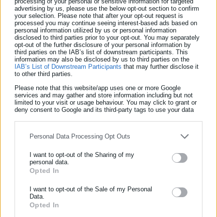
ως μια απλή μετατροπή της υφιστάμενης
processing of your personal or sensitive information for targeted
advertising by us, please use the below opt-out section to confirm
εγκατάστασης
, με υποβάθμιση των σωρευτικών
your selection. Please note that after your opt-out request is
επιπτώσεων, ώστε να αδειοδοτηθεί περιβαλλοντικά με
processed you may continue seeing interest-based ads based on
personal information utilized by us or personal information
απλή τροποποίηση της υπάρχουσας άδειας, χωρίς την
disclosed to third parties prior to your opt-out. You may separately
opt-out of the further disclosure of your personal information by
απαιτούμενη δημόσια διαβούλευση.
third parties on the IAB’s list of downstream participants. This
information may also be disclosed by us to third parties on the
Η πιθανότητα -στα όρια της βεβαιότητας- να
IAB’s List of Downstream Participants
that may further disclose it
χρησιμοποιηθεί η παραγωγή γαλλίου, ως «Δούρειος
to other third parties.
Ίππος»
, για να επιβληθεί απρόσκοπτα η επέκταση των
Please note that this website/app uses one or more Google
υφιστάμενων εξορυκτικών και βιομηχανικών
services and may gather and store information including but not
limited to your visit or usage behaviour. You may click to grant or
δραστηριοτήτων.
deny consent to Google and its third-party tags to use your data
for below specified purposes in below Google consent section.
Όροι και προϋποθέσεις ενός δημόσιου διαλόγου
Personal Data Processing Opt Outs
Ως εκ τούτου, οποιαδήποτε ουσιαστική συζήτηση, γύρω από
I want to opt-out of the Sharing of my
τη σχεδιαζόμενη επένδυση, δε μπορεί παρά να γίνει στο
personal data.
Opted In
ΕΓΓΡΑΦΗ NEWSLETTER
έδαφος του σεβασμού των προβληματισμών των τοπικών
κοινωνιών μας και της διασφάλισης βασικών προϋποθέσεων,
Ενημερωθείτε πρώτοι για ειδήσεις και θέματα από το χώρο της
I want to opt-out of the Sale of my Personal
Data.
όπως:
Αυτοδιοίκησης, της δημόσιας διοίκησης, της εργασίας, της
Opted In
ασφάλισης αλλά και γενικότερης επικαιρότητας από την Ελλάδα