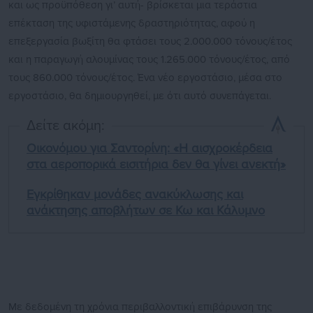
και ως προϋπόθεση γι’ αυτή- βρίσκεται μια τεράστια
επέκταση της υφιστάμενης δραστηριότητας, αφού η
επεξεργασία βωξίτη θα φτάσει τους 2.000.000 τόνους/έτος
και η παραγωγή αλουμίνας τους 1.265.000 τόνους/έτος, από
τους 860.000 τόνους/έτος. Ένα νέο εργοστάσιο, μέσα στο
εργοστάσιο, θα δημιουργηθεί, με ότι αυτό συνεπάγεται.
Δείτε ακόμη:
Οικονόμου για Σαντορίνη: «Η αισχροκέρδεια
στα αεροπορικά εισιτήρια δεν θα γίνει ανεκτή»
Εγκρίθηκαν μονάδες ανακύκλωσης και
ανάκτησης αποβλήτων σε Κω και Κάλυμνο
Με δεδομένη τη χρόνια περιβαλλοντική επιβάρυνση της