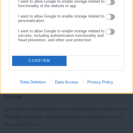
I want to allow Google to enable storage related to
της συμμετοχής των κατοίκων.
functionality of the website or app.
Η συνολική έκταση και η μεταβολή της
I want to allow Google to enable storage related to
βιομηχανικής δραστηριότητας καθιστούν
personalization.
απαραίτητη τη διενέργεια Στρατηγικής Μελέτης
I want to allow Google to enable storage related to
Περιβαλλοντικών Επιπτώσεων (ΣΜΠΕ)
security, including authentication functionality and
fraud prevention, and other user protection.
Προστασία του Τόπου μας
Θέσπιση κόκκινων γραμμών για την περαιτέρω
CONFIRM
βιομηχανική επέκταση και υποχρεωτική
αποκατάσταση των ήδη επιβαρυμένων περιοχών.
Διασφάλιση ότι η περιοχή δεν θα γίνει
Data Deletion
Data Access
Privacy Policy
«βιομηχανικό πάρκο» εν αγνοία των πολιτών.
Τι ζητάμε
Εμείς, που συνυπογράφουμε το παρόν ψήφισμα, κάτοικοι των
περιοχών Κυριακίου, Στειρίου, Διστόμου, Αντίκυρας και των
γύρω κοινοτήτων: