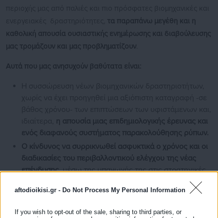
περιοχής μας από παλιές και πιο πρόσφατες βιομηχανικές και
ενεργειακές δραστηριότητες,
τα παραπάνω μεγέθη και η
καθολική απουσία ουσιαστικής ενημέρωσης και διαβούλευσης
μας τρομάζουν και μας προβληματίζουν
.
Αυτά που μας ανησυχούν βαθύτατα είναι:
Η συσσώρευση νέων βιομηχανικών δραστηριοτήτων,
χωρίς να έχει προηγηθεί μια αξιόπιστη καταγραφή -σε
βάθος χρόνου- των επιπτώσεων των υφιστάμενων και,
ιδιαίτερα,
η απουσία μιας επιδημιολογικής έρευνας και
ενός
διαφανούς συστήματος παρακολούθησης ρύπων.
Ο κίνδυνος να συρρικνωθεί ασφυκτικά ο χρόνος και οι
διαδικασίες του περιβαλλοντικού ελέγχου της νέας
επένδυσης
, μέσω της υπαγωγής της στις στρατηγικές
επενδύσεις και στις fast – track διαδικασίες
aftodioikisi.gr -
Do Not Process My Personal Information
αδειοδότησης.
Το ενδεχόμενο να παρουσιαστεί η νέα δραστηριότητα
If you wish to opt-out of the sale, sharing to third parties, or