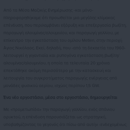
Από τα Μέσα Μαζικής Ενημέρωσης -και μόνο-
πληροφορηθήκαμε ότι προωθείται μια μεγάλης κλίμακας
επένδυση, που περιλαμβάνει εξόρυξη και επεξεργασία βωξίτη,
παραγωγή αλουμίνας/αλουμινίου, και παραγωγή γαλλίου, με
επίκεντρο την εγκατάσταση του ομίλου Metlen, στην περιοχή
Άγιος Νικόλαος. Εκεί, δηλαδή, που -από τη δεκαετία του 1960-
λειτουργεί η γιγαντιαία και ρυπογόνα εγκατάσταση βωξίτη/
αλουμίνας/αλουμινίου, η οποία τα τελευταία 20 χρόνια
επεκτάθηκε ακόμη περισσότερο με την κατασκευή και
λειτουργία του συγκροτήματος παραγωγής ενέργειας από
μονάδες φυσικού αερίου, ισχύος περίπου 1,5 GW.
Ένα νέο εργοστάσιο, μέσα στο εργοστάσιο, δημιουργείται
Με «προμετωπίδα» την παραγωγή γαλλίου, ενός σπάνιου
ορυκτού, η επένδυση παρουσιάζεται ως στρατηγική,
υποβαθμίζοντας το γεγονός ότι πίσω από αυτήν -ενδεχομένως