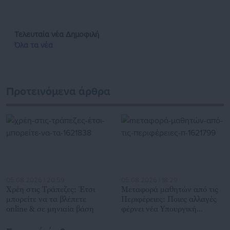
Παράλληλα, αποτελεί κόμβο αμφίδρομης επικοινωνίας
μεταξύ πολιτικών, αιρετών της Αυτοδιοίκησης αλλά και
επιχειρηματιών με τους πολίτες και τους εργαζόμενους στο
Τελευταία νέα
Δημοφιλή
δημόσιο και ιδιωτικό τομέα, ενώ λειτουργεί ως δίαυλος
Όλα τα νέα
διαδραστικής ενημέρωσης και επικοινωνίας μεταξύ της
Περιφέρειας και του Κέντρου. Καθημερινά δέχεται
εκατοντάδες χιλιάδες επισκέψεις από εργαζόμενους στο
δημόσιο και ιδιωτικό τομέα, πολιτικούς, αιρετούς της
Προτεινόμενα άρθρα
Αυτοδιοίκησης, επιχειρηματίες και, κυρίως, πολίτες που
ενδιαφέρονται για τοπικά, εργασιακά, ασφαλιστικά αλλά και
για γενικότερα θέματα της επικαιρότητας.
05.08.2026 | 20:59
05.08.2026 | 18:29
Χρέη στις Τράπεζες: Έτσι
Mεταφορά μαθητών από τις
μπορείτε να τα βλέπετε
Περιφέρειες: Ποιες αλλαγές
online & σε μηνιαία βάση
φέρνει νέα Υπουργική
Απόφαση (ΦΕΚ)