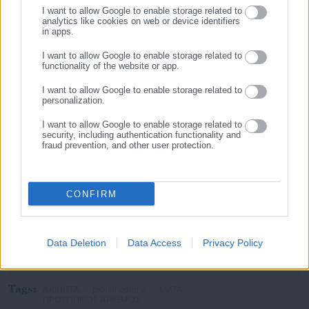
I want to allow Google to enable storage related to
analytics like cookies on web or device identifiers
in apps.
I want to allow Google to enable storage related to
functionality of the website or app.
I want to allow Google to enable storage related to
personalization.
I want to allow Google to enable storage related to
security, including authentication functionality and
fraud prevention, and other user protection.
Aftodioikisi News
Η aftodioikisi.gr είναι η βασική Διαδικτυακή πύλη για τους
ΟΤΑ, το Δημόσιο και την Εργασία στην Ελλάδα,
CONFIRM
λειτουργώντας από τον Απρίλιο του 2008 ως πηγή έγκυρης
και συνεχούς ροής ενημέρωσης με ειδήσεις και θέματα από
το χώρο της Αυτοδιοίκησης, της Δημόσιας Διοίκησης, της
Data Deletion
Data Access
Privacy Policy
Εργασίας, της Ασφάλισης αλλά και γενικότερης
Περισσότερα
επικαιρότητας από την Ελλάδα και όλο τον κόσμο. Τον Μάιο
του 2010, μόλις δύο χρόνια μετά την έναρξη της λειτουργίας
Tags:
AKINHTA,
proteinomena,
ΜΑΤΑ,
της τιμήθηκε με το δημοσιογραφικό Βραβείο Μπότση.
ΠΡΟΣΩΠΙΚΟΣ ΑΡΙΘΜΟΣ