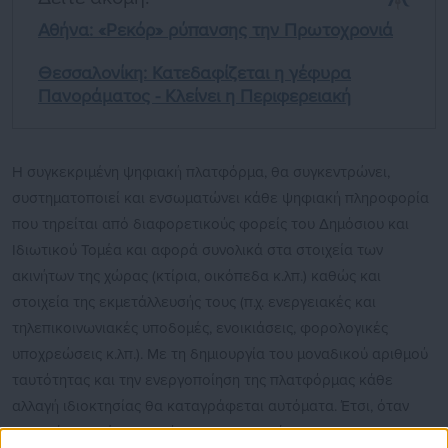
Αθήνα: «Ρεκόρ» ρύπανσης την Πρωτοχρονιά
Θεσσαλονίκη: Κατεδαφίζεται η γέφυρα
Πανοράματος - Κλείνει η Περιφερειακή
Η συγκεκριμένη ψηφιακή πλατφόρμα, θα συγκεντρώνει,
συστηματοποιεί και ενσωματώνει κάθε ψηφιακή πληροφορία
που τηρείται από διαφορετικούς φορείς του Δημόσιου και
Ιδιωτικού Τομέα και αφορά συνολικά στα στοιχεία των
ακινήτων της χώρας (κτίρια, οικόπεδα κ.λπ.) καθώς και
στοιχεία της εκμετάλλευσής τους (π.χ. ενεργειακές και
τηλεπικοινωνιακές υποδομές, ενοικιάσεις, φορολογικές
υποχρεώσεις κ.λπ.). Με τη δημιουργία του μοναδικού αριθμού
ταυτότητας και την ενεργοποίηση της πλατφόρμας κάθε
αλλαγή ιδιοκτησίας θα καταγράφεται αυτόματα. Έτσι, όταν
υπογράφεται ένα συμβόλαιο και αναρτάται στο myPROPERTY,