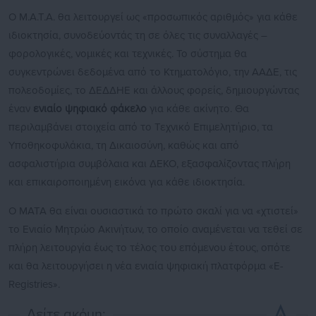
Ο Μ.Α.Τ.Α. θα λειτουργεί ως «προσωπικός αριθμός» για κάθε
ιδιοκτησία, συνοδεύοντάς τη σε όλες τις συναλλαγές –
φορολογικές, νομικές και τεχνικές. Το σύστημα θα
συγκεντρώνει δεδομένα από το Κτηματολόγιο, την ΑΑΔΕ, τις
πολεοδομίες, το ΔΕΔΔΗΕ και άλλους φορείς, δημιουργώντας
έναν
ενιαίο ψηφιακό φάκελο
για κάθε ακίνητο. Θα
περιλαμβάνει στοιχεία από το Τεχνικό Επιμελητήριο, τα
Υποθηκοφυλάκια, τη Δικαιοσύνη, καθώς και από
ασφαλιστήρια συμβόλαια και ΔΕΚΟ, εξασφαλίζοντας πλήρη
και επικαιροποιημένη εικόνα για κάθε ιδιοκτησία.
Ο ΜΑΤΑ θα είναι ουσιαστικά το πρώτο σκαλί για να «χτιστεί»
το Ενιαίο Μητρώο Ακινήτων, το οποίο αναμένεται να τεθεί σε
πλήρη λειτουργία έως το τέλος του επόμενου έτους, οπότε
και θα λειτουργήσει η νέα ενιαία ψηφιακή πλατφόρμα «E-
Registries».
Δείτε ακόμη: