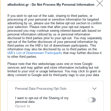
το μητρώο θα ενημερώνει αυτόματα τις εταιρείες
aftodioikisi.gr -
Do Not Process My Personal Information
ηλεκτροδότησης, ύδρευσης ή τους Δήμους, χωρίς να
απαιτούνται επιπλέον ενέργειες από τον πρώην και τον νέο
If you wish to opt-out of the sale, sharing to third parties, or
processing of your personal or sensitive information for targeted
ιδιοκτήτη.
advertising by us, please use the below opt-out section to confirm
your selection. Please note that after your opt-out request is
processed you may continue seeing interest-based ads based on
personal information utilized by us or personal information
disclosed to third parties prior to your opt-out. You may separately
opt-out of the further disclosure of your personal information by
third parties on the IAB’s list of downstream participants. This
Δημιουργία ψηφιακού φακέλου
information may also be disclosed by us to third parties on the
IAB’s List of Downstream Participants
that may further disclose it
to other third parties.
Αξίζει να σημειωθεί ότι το Ενιαίο Μητρώο Ακινήτων δεν
Please note that this website/app uses one or more Google
απαιτεί από τους πολίτες να επανυποβάλουν τα στοιχεία τους
services and may gather and store information including but not
σε καμία πλατφόρμα. Αυτό πρακτικά σημαίνει ότι ο κάθε
limited to your visit or usage behaviour. You may click to grant or
deny consent to Google and its third-party tags to use your data
ιδιοκτήτης δεν θα χρειάζεται να δηλώσει τίποτα στο μέλλον,
for below specified purposes in below Google consent section.
αφού όλες οι δημόσιες βάσεις δεδομένων, Κτηματολόγιο,
Personal Data Processing Opt Outs
ΑΑΔΕ, ΔΕΔΔΗΕ, ΕΥΔΑΠ, Πολεοδομία, θα
αλληλοενημερώνονται άμεσα για κάθε μεταβολή. Έτσι, για
I want to opt-out of the Sharing of my
personal data.
παράδειγμα, με την ανάρτηση ενός συμβολαίου στο
Opted In
ΕΓΓΡΑΦΗ NEWSLETTER
myPROPERTY, το νέο σύστημα θα ειδοποιεί αυτόματα τον