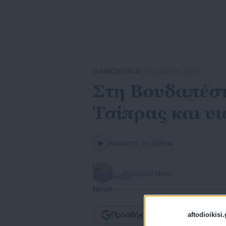
ΠΑΡΑΣΚΗΝΙΑ
| 22.01.2026 | 17:20
Στη Βουδαπέστ
Τσίπρας και υι
Ακούστε το άρθρο
Aftodioikisi News
Προσθήκη του aftodioikisi.gr ω
aftodioikisi.