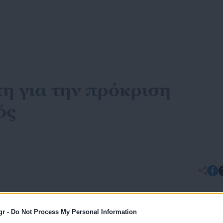
η για την πρόκριση
ός
ς προτεινόμενη πηγή στην Google
gr -
Do Not Process My Personal Information