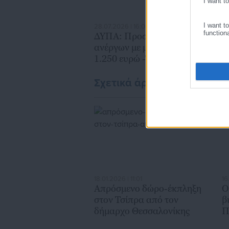
I want t
I want t
28.07.2026 | 16:00
28
function
ΔΥΠΑ: Προσλήψεις 1.000
Τ
ανέργων με μισθό μέχρι
“
1.250 ευρώ -Τι πρέπει να
α
κάνουν οι ενδιαφερόμενοι
Α
Δ
Σχετικά άρθρα
18.01.2026 | 11:01
16
Απρόσμενο δώρο-έκπληξη
Ο
στον Τσίπρα από τον
β
δήμαρχο Θεσσαλονίκης
Π