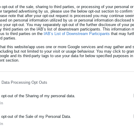
o opt-out of the sale, sharing to third parties, or processing of your personal or
αδοί του «τριφυλλιού», μετέβησαν στη Βουδαπέστη ο Αλέξης
or targeted advertising by us, please use the below opt-out section to confirm
ease note that after your opt-out request is processed you may continue seein
οίβο – Παύλο, ώστε να στηρίξουν από κοντά τον Παναθηναϊκό στη
ed on personal information utilized by us or personal information disclosed to
 to your opt-out. You may separately opt-out of the further disclosure of your p
άρος για το Europa League (21./1 – 22.00).
y third parties on the IAB’s list of downstream participants. This information
us to third parties on the
IAB’s List of Downstream Participants
that may furt
rd parties.
νίτεζ, για πρόκριση στην επόμενη φάση της διοργάνωσης,
κή πρωτεύουσα και ο πρώην Πρωθυπουργός που
ουδέποτε έκρυψ
that this website/app uses one or more Google services and may gather and s
ncluding but not limited to your visit or usage behaviour. You may click to gra
ϊκό, θα δώσει το παρόν στις κερκίδες της Groupama Arena.
ogle and its third-party tags to use your data for below specified purposes in
nt section.
l Data Processing Opt Outs
o opt-out of the Sharing of my personal data.
In
ΡΑΦΗ NEWSLETTER
o opt-out of the Sale of my Personal Data.
ωθείτε πρώτοι για ειδήσεις και θέματα από το χώρο της Αυτοδιο
In
Aftodioikisi News
μόσιας διοίκησης, της εργασίας, της ασφάλισης αλλά και γενικότερ