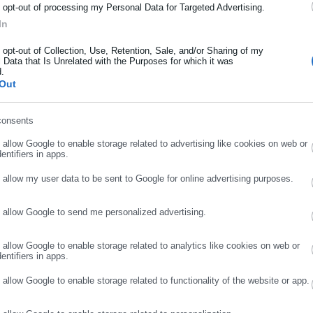
ρότητας από την Ελλάδα και όλο τον κόσμο!
o opt-out of processing my Personal Data for Targeted Advertising.
αδικτυακή πύλη για τους ΟΤΑ, το Δημόσιο και την Εργασία στην Ελλάδα,
In
008 ως πηγή έγκυρης και συνεχούς ροής ενημέρωσης με ειδήσεις και
ήρωσε όνομα
ης, της Δημόσιας Διοίκησης, της Εργασίας, της Ασφάλισης αλλά και
Περισσότερα
o opt-out of Collection, Use, Retention, Sale, and/or Sharing of my
λλάδα και όλο τον κόσμο. Τον Μάιο του 2010, μόλις δύο χρόνια μετά
 Data that Is Unrelated with the Purposes for which it was
d.
μήθηκε με το δημοσιογραφικό Βραβείο Μπότση. Παράλληλα, αποτελεί
ήρωσε επώνυμο
ΓΙΟΣ,
ΠΑΝΑΘΗΝΑΪΚΟΣ,
ΦΕΡΕΝΤΣΒΑΡΟΣ
Out
ύ πολιτικών, αιρετών της Αυτοδιοίκησης αλλά και επιχειρηματιών με
νους στο δημόσιο και ιδιωτικό τομέα, ενώ λειτουργεί ως δίαυλος
consents
νωνίας μεταξύ της Περιφέρειας και του Κέντρου. Καθημερινά δέχεται
ρωσε email
 εργαζόμενους στο δημόσιο και ιδιωτικό τομέα, πολιτικούς, αιρετούς
o allow Google to enable storage related to advertising like cookies on web or
entifiers in apps.
ς και, κυρίως, πολίτες που ενδιαφέρονται για τοπικά, εργασιακά,
ά και για γενικότερα θέματα της επικαιρότητας.
o allow my user data to be sent to Google for online advertising purposes.
o allow Google to send me personalized advertising.
ΣΥΝΕΧΙΣΤΕ ΣΤΟ WEBSITE
ΕΓΓΡΑΦΗ
o allow Google to enable storage related to analytics like cookies on web or
entifiers in apps.
o allow Google to enable storage related to functionality of the website or app.