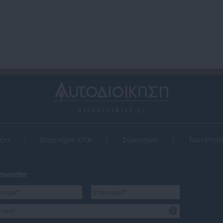
εια
Ευρετήριο ΟΤΑ
Σύνδεσμοι
Ταυτότητ
wsletter