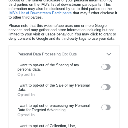
opt-out of the further disclosure of your personal information by
third parties on the IAB’s list of downstream participants. This
information may also be disclosed by us to third parties on the
IAB’s List of Downstream Participants
that may further disclose it
to other third parties.
Please note that this website/app uses one or more Google
services and may gather and store information including but not
limited to your visit or usage behaviour. You may click to grant or
deny consent to Google and its third-party tags to use your data
for below specified purposes in below Google consent section.
Personal Data Processing Opt Outs
I want to opt-out of the Sharing of my
personal data.
Opted In
ΕΓΓΡΑΦΗ NEWSLETTER
Ενημερωθείτε πρώτοι για ειδήσεις και θέματα από το χώρο της
I want to opt-out of the Sale of my Personal
Data.
Αυτοδιοίκησης, της δημόσιας διοίκησης, της εργασίας, της
Opted In
Aftodioikisi News
ασφάλισης αλλά και γενικότερης επικαιρότητας από την Ελλάδα
Η aftodioikisi.gr είναι η βασική Διαδικτυακή πύλη για τους
και όλο τον κόσμο!
I want to opt-out of processing my Personal
ΟΤΑ, το Δημόσιο και την Εργασία στην Ελλάδα,
Data for Targeted Advertising.
Opted In
Συμπλήρωσε όνομα
λειτουργώντας από τον Απρίλιο του 2008 ως πηγή έγκυρης
και συνεχούς ροής ενημέρωσης με ειδήσεις και θέματα από
I want to opt-out of Collection, Use,