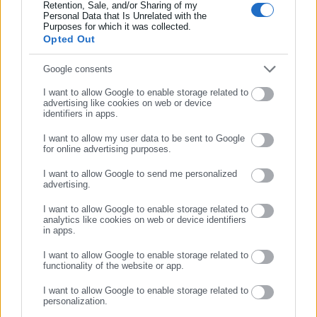
το χώρο της Αυτοδιοίκησης, της Δημόσιας Διοίκησης, της
Retention, Sale, and/or Sharing of my
Personal Data that Is Unrelated with the
Συμπλήρωσε επώνυμο
Εργασίας, της Ασφάλισης αλλά και γενικότερης
Περισσότερα
Purposes for which it was collected.
επικαιρότητας από την Ελλάδα και όλο τον κόσμο. Τον Μάιο
Opted Out
του 2010, μόλις δύο χρόνια μετά την έναρξη της λειτουργίας
Tags:
proteinomena,
ΒΟΥΛΕΥΤΕΣ,
ΟΠΕΚΕΠΕ,
ΡΟΥΣΦΕΤΙΑ,
Συμπλήρωσε email
της τιμήθηκε με το δημοσιογραφικό Βραβείο Μπότση.
Google consents
ΣΚΑΝΔΑΛΟ
Παράλληλα, αποτελεί κόμβο αμφίδρομης επικοινωνίας
I want to allow Google to enable storage related to
μεταξύ πολιτικών, αιρετών της Αυτοδιοίκησης αλλά και
advertising like cookies on web or device
identifiers in apps.
επιχειρηματιών με τους πολίτες και τους εργαζόμενους στο
Τελευταία νέα
Δημοφιλή
δημόσιο και ιδιωτικό τομέα, ενώ λειτουργεί ως δίαυλος
I want to allow my user data to be sent to Google
Όλα τα νέα
for online advertising purposes.
διαδραστικής ενημέρωσης και επικοινωνίας μεταξύ της
ΣΥΝΕΧΙΣΤΕ ΣΤΟ WEBSITE
Περιφέρειας και του Κέντρου. Καθημερινά δέχεται
I want to allow Google to send me personalized
εκατοντάδες χιλιάδες επισκέψεις από εργαζόμενους στο
advertising.
ΕΓΓΡΑΦΗ
δημόσιο και ιδιωτικό τομέα, πολιτικούς, αιρετούς της
Προτεινόμενα άρθρα
I want to allow Google to enable storage related to
Αυτοδιοίκησης, επιχειρηματίες και, κυρίως, πολίτες που
analytics like cookies on web or device identifiers
in apps.
ενδιαφέρονται για τοπικά, εργασιακά, ασφαλιστικά αλλά και
για γενικότερα θέματα της επικαιρότητας.
I want to allow Google to enable storage related to
functionality of the website or app.
I want to allow Google to enable storage related to
personalization.