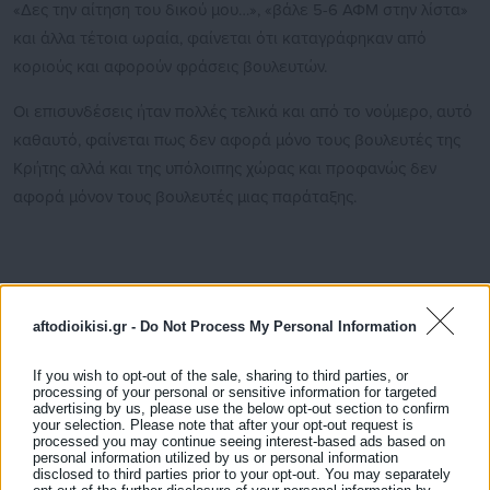
«Δες την αίτηση του δικού μου…», «βάλε 5-6 ΑΦΜ στην λίστα»
και άλλα τέτοια ωραία, φαίνεται ότι καταγράφηκαν από
κοριούς και αφορούν φράσεις βουλευτών.
Οι επισυνδέσεις ήταν πολλές τελικά και από το νούμερο, αυτό
καθαυτό, φαίνεται πως δεν αφορά μόνο τους βουλευτές της
Κρήτης αλλά και της υπόλοιπης χώρας και προφανώς δεν
αφορά μόνον τους βουλευτές μιας παράταξης.
Η δημοσιογράφος Χρ. Κοραή μιλώντας στο Mega ανέφερε
aftodioikisi.gr -
Do Not Process My Personal Information
χαρακτηριστικά: «Βουλευτές σχεδόν όλων των κομμάτων
ανησυχούν μήπως οι “κοριοί” έπιασαν ρουσφέτια που
If you wish to opt-out of the sale, sharing to third parties, or
processing of your personal or sensitive information for targeted
ζητούσαν για επιδοτήσεις σε ψηφοφόρους τους!
advertising by us, please use the below opt-out section to confirm
your selection. Please note that after your opt-out request is
processed you may continue seeing interest-based ads based on
personal information utilized by us or personal information
disclosed to third parties prior to your opt-out. You may separately